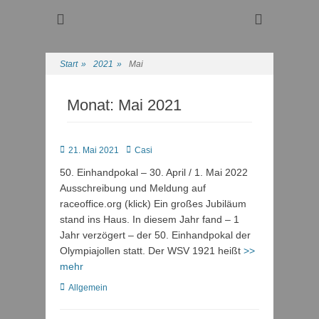
Regattasport und Wasserwandern - Freizeit mit der ganzen
Wassersport-Verein
Familie
1921 e.V.
Start
»
2021
»
Mai
Monat:
Mai 2021
Posted
Autor
21. Mai 2021
Casi
on
50. Einhandpokal – 30. April / 1. Mai 2022
Ausschreibung und Meldung auf
raceoffice.org (klick) Ein großes Jubiläum
stand ins Haus. In diesem Jahr fand – 1
Jahr verzögert – der 50. Einhandpokal der
Olympiajollen statt. Der WSV 1921 heißt
>>
mehr
Kategorien
Allgemein