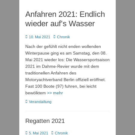
Anfahren 2021: Endlich
wieder auf’s Wasser
Posted
Autor
10. Mai 2021
Chronik
on
Nach der gefühlt nicht enden wollenden
Winterpause ging es am Samstag, den 08.
Mai 2021 wieder los: Die Wassersportsaison
2021 im Dahme-Revier wurde mit dem
traditionellen Anfahren des
Motoryachtverband Berlin offiziell eröffnet.
Fast 100 Boote (97) fuhren, bei leicht
bewölktem
>> mehr
Kategorien
Veranstaltung
Regatten 2021
Posted
Autor
5. Mai 2021
Chronik