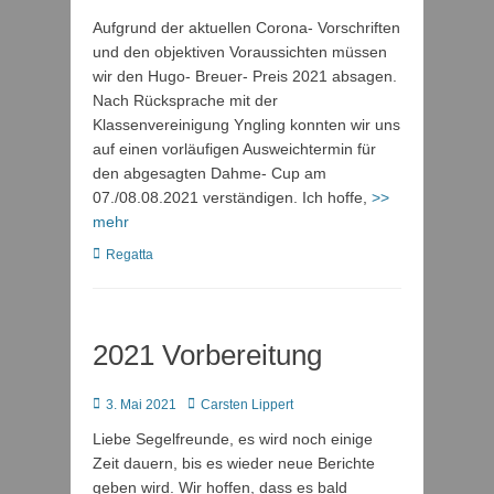
on
Aufgrund der aktuellen Corona- Vorschriften
und den objektiven Voraussichten müssen
wir den Hugo- Breuer- Preis 2021 absagen.
Nach Rücksprache mit der
Klassenvereinigung Yngling konnten wir uns
auf einen vorläufigen Ausweichtermin für
den abgesagten Dahme- Cup am
07./08.08.2021 verständigen. Ich hoffe,
>>
mehr
Kategorien
Regatta
2021 Vorbereitung
Posted
Autor
3. Mai 2021
Carsten Lippert
on
Liebe Segelfreunde, es wird noch einige
Zeit dauern, bis es wieder neue Berichte
geben wird. Wir hoffen, dass es bald