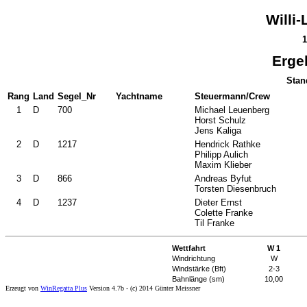
Willi
1
Erge
Stan
Rang
Land
Segel_Nr
Yachtname
Steuermann/Crew
1
D
700
Michael Leuenberg
Horst Schulz
Jens Kaliga
2
D
1217
Hendrick Rathke
Philipp Aulich
Maxim Klieber
3
D
866
Andreas Byfut
Torsten Diesenbruch
4
D
1237
Dieter Ernst
Colette Franke
Til Franke
Wettfahrt
W 1
Windrichtung
W
Windstärke (Bft)
2-3
Bahnlänge (sm)
10,00
Erzeugt von
WinRegatta Plus
Version 4.7b - (c) 2014 Günter Meissner