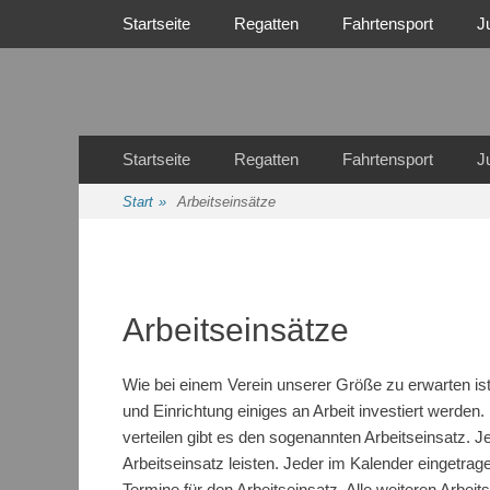
Primäres Menü
Zum
Startseite
Regatten
Fahrtensport
J
Inhalt
springen
Regattasport und Wasserwandern - Freizeit mit der ganze
Wassersport-Verei
Sekundäres Menü
Zum
Startseite
Regatten
Fahrtensport
J
Inhalt
springen
Start
»
Arbeitseinsätze
Arbeitseinsätze
Wie bei einem Verein unserer Größe zu erwarten i
und Einrichtung einiges an Arbeit investiert werden. 
verteilen gibt es den sogenannten Arbeitseinsatz. J
Arbeitseinsatz leisten. Jeder im Kalender eingetrag
Termine für den Arbeitseinsatz. Alle weiteren Arbei