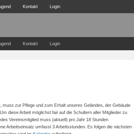
ugend
Kontakt
Login
n Familie
n 1921 e.V.
ugend
Kontakt
Login
st, muss zur Pflege und zum Erhalt unseres Geländes, der Gebäude
Um diese Arbeit möglichst fair auf die Schultern aller Mitglieder zu
edes Vereinsmitglied muss (aktuell) pro Jahr 18 Stunden
ene Arbeitseinsatz umfasst 3 Arbeitsstunden. Es folgen die nächsten
tseinsätze sind im
Kalender
aufgelistet.