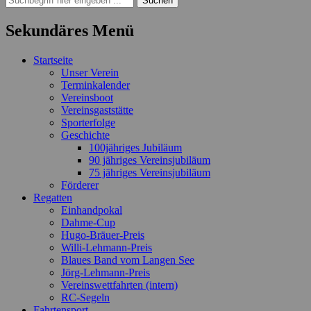
nach:
Sekundäres Menü
Zum
Startseite
Inhalt
Unser Verein
springen
Terminkalender
Vereinsboot
Vereinsgaststätte
Sporterfolge
Geschichte
100jähriges Jubiläum
90 jähriges Vereinsjubiläum
75 jähriges Vereinsjubiläum
Förderer
Regatten
Einhandpokal
Dahme-Cup
Hugo-Bräuer-Preis
Willi-Lehmann-Preis
Blaues Band vom Langen See
Jörg-Lehmann-Preis
Vereinswettfahrten (intern)
RC-Segeln
Fahrtensport