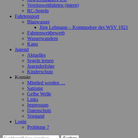
Vereinswettfahrten (intern)
RC-Segeln
Fahrtensport
Blauwasser
Jörg Lehmann – Kommodore des WSV 1921
Fahrtenwettbewerb
Wasserwandern
Kanu
Jugend
Aktuelles
Segeln lernen
Jugenderfolge
Kinderschutz
Kontakt
Mitglied werden …
Satzung
Gelbe Welle
Links
Impressum
Datenschutz
Vorstand
Login
Probleme ?
Suchen
Suchen