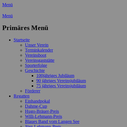
Menü
Wassersport-Verein 1921 e.V.
Menü
Regattasport und Wasserwandern -
Primäres Menü
Freizeit mit der ganzen Familie
Zum
Startseite
Inhalt
Unser Verein
springen
Terminkalender
Vereinsboot
Vereinsgaststätte
Sporterfolge
Geschichte
100jähriges Jubiläum
90 jähriges Vereinsjubiläum
75 jähriges Vereinsjubiläum
Förderer
Regatten
Einhandpokal
Dahme-Cup
Hugo-Bräuer-Preis
Willi-Lehmann-Preis
Blaues Band vom Langen See
Jörg-Lehmann-Preis