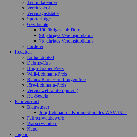
Terminkalender
Vereinsboot
Vereinsgaststätte
Sporterfolge
Geschichte
100jähriges Jubiläum
90 jähriges Vereinsjubiläum
75 jähriges Vereinsjubiläum
Förderer
Regatten
Einhandpokal
Dahme-Cup
Hugo-Bräuer-Preis
Willi-Lehmann-Preis
Blaues Band vom Langen See
Jörg-Lehmann-Preis
Vereinswettfahrten (intern)
RC-Segeln
Fahrtensport
Blauwasser
Jörg Lehmann – Kommodore des WSV 1921
Fahrtenwettbewerb
Wasserwandern
Kanu
Jugend