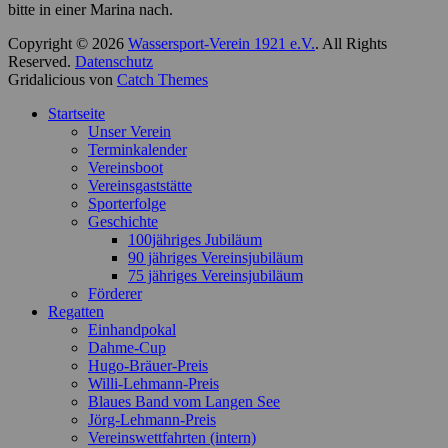
bitte in einer Marina nach.
Copyright © 2026
Wassersport-Verein 1921 e.V.
. All Rights
Reserved.
Datenschutz
Gridalicious von
Catch Themes
Nach
Startseite
oben
Unser Verein
scrollen
Terminkalender
Vereinsboot
Vereinsgaststätte
Sporterfolge
Geschichte
100jähriges Jubiläum
90 jähriges Vereinsjubiläum
75 jähriges Vereinsjubiläum
Förderer
Regatten
Einhandpokal
Dahme-Cup
Hugo-Bräuer-Preis
Willi-Lehmann-Preis
Blaues Band vom Langen See
Jörg-Lehmann-Preis
Vereinswettfahrten (intern)