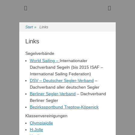
Regattasport und Wasserwandern - Freizeit mit der ganzen
Wassersport-Verein
Familie
1921 e.V.
Start
»
Links
Links
Segelverbände
World Sailing –
Internationaler
Dachverband Segeln (bis 2015 ISAF –
International Sailing Federation)
DSV – Deutscher Segler-Verband
–
Dachverband aller deutschen Segler
Berliner Segler-Verband
– Dachverband
Berliner Segler
Bezirkssportbund Treptow-Köpenick
Klassenvereinigungen
Olympiajolle
H-Jolle