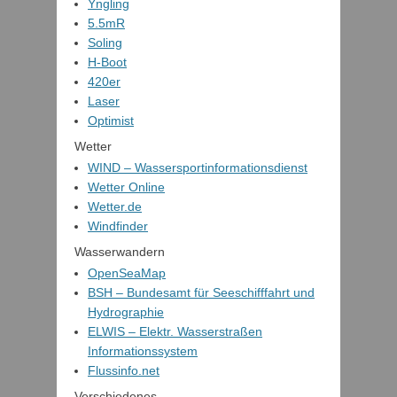
Yngling
5.5mR
Soling
H-Boot
420er
Laser
Optimist
Wetter
WIND – Wassersportinformationsdienst
Wetter Online
Wetter.de
Windfinder
Wasserwandern
OpenSeaMap
BSH – Bundesamt für Seeschifffahrt und
Hydrographie
ELWIS – Elektr. Wasserstraßen
Informationssystem
Flussinfo.net
Verschiedenes