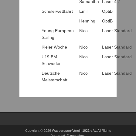
Samantha
Laser 4.7
Schülerwettfahrt
Emil
OptiB
Henning
OptiB
Young European
Nico
Laser Standard
Sailing
Kieler Woche
Nico
Laser Standard
U19 EM
Nico
Laser Standard
Schweden
Deutsche
Nico
Laser Standard
Meisterschaft
Copyright © 2026
Wassersport-Verein 1921 e.V.
. All Rights
Reserved.
Datenschutz