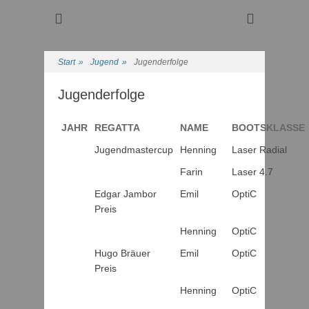
Regattasport und Wasserwandern - Freizeit mit der ganzen
Wassersport-Verein
Familie
1921 e.V.
Start
»
Jugend
»
Jugenderfolge
Jugenderfolge
JAHR
REGATTA
NAME
BOOTSKLASSE
Jugendmastercup
Henning
Laser Radial
Farin
Laser 4.7
Edgar Jambor
Emil
OptiC
Preis
Henning
OptiC
Hugo Bräuer
Emil
OptiC
Preis
Henning
OptiC