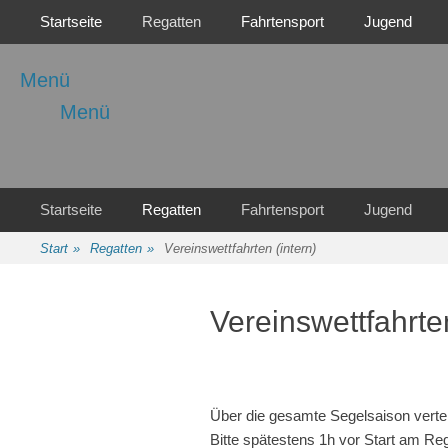
Primäres Menü
Zum
Startseite
Regatten
Fahrtensport
Jugend
Inhalt
springen
Menü
Menü
Regattasport und Wasserwandern - Freizeit mit der ganzen Familie
Wassersport-Verein
1921 e.V.
Sekundäres Menü
Zum
Startseite
Regatten
Fahrtensport
Jugend
Inhalt
springen
Start
»
Regatten
»
Vereinswettfahrten (intern)
Vereinswettfahrten
Über die gesamte Segelsaison verteil
Bitte spätestens 1h vor Start am Re