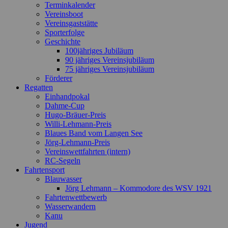
Terminkalender
Vereinsboot
Vereinsgaststätte
Sporterfolge
Geschichte
100jähriges Jubiläum
90 jähriges Vereinsjubiläum
75 jähriges Vereinsjubiläum
Förderer
Regatten
Einhandpokal
Dahme-Cup
Hugo-Bräuer-Preis
Willi-Lehmann-Preis
Blaues Band vom Langen See
Jörg-Lehmann-Preis
Vereinswettfahrten (intern)
RC-Segeln
Fahrtensport
Blauwasser
Jörg Lehmann – Kommodore des WSV 1921
Fahrtenwettbewerb
Wasserwandern
Kanu
Jugend