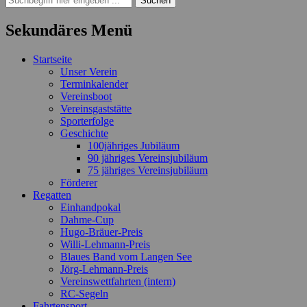
nach:
Sekundäres Menü
Zum
Startseite
Inhalt
Unser Verein
springen
Terminkalender
Vereinsboot
Vereinsgaststätte
Sporterfolge
Geschichte
100jähriges Jubiläum
90 jähriges Vereinsjubiläum
75 jähriges Vereinsjubiläum
Förderer
Regatten
Einhandpokal
Dahme-Cup
Hugo-Bräuer-Preis
Willi-Lehmann-Preis
Blaues Band vom Langen See
Jörg-Lehmann-Preis
Vereinswettfahrten (intern)
RC-Segeln
Fahrtensport