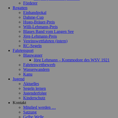
Förderer
Regatten
Einhandpokal
Dahme-Cup
Hugo-Bräuer-Preis
Willi-Lehmann-Preis
Blaues Band vom Langen See
Jörg-Lehmann-Preis
Vereinswettfahrten (intern)
RC-Segeln
Fahrtensport
Blauwasser
Jörg Lehmann – Kommodore des WSV 1921
Fahrtenwettbewerb
Wasserwandern
Kanu
Jugend
Aktuelles
Segeln lernen
Jugenderfolge
Kinderschutz
Kontakt
Mitglied werden …
Satzung
Gelbe Welle