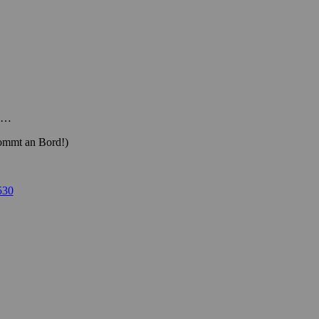
ng…
ommt an Bord!)
530