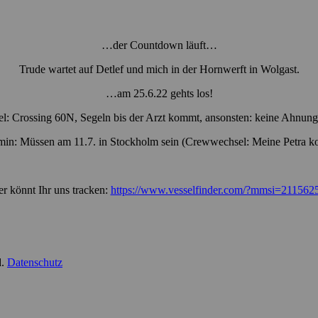
…der Countdown läuft…
Trude wartet auf Detlef und mich in der Hornwerft in Wolgast.
…am 25.6.22 gehts los!
el: Crossing 60N, Segeln bis der Arzt kommt, ansonsten: keine Ahnu
min: Müssen am 11.7. in Stockholm sein (Crewwechsel: Meine Petra k
er könnt Ihr uns tracken:
https://www.vesselfinder.com/?mmsi=211562
d.
Datenschutz