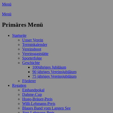
Menü
Wassersport-Verein 1921 e.V.
Menü
Regattasport und Wasserwandern - Freizei
Primäres Menü
Zum
Startseite
Inhalt
Unser Verein
springen
Terminkalender
Vereinsboot
Vereinsgaststätte
Sporterfolge
Geschichte
100jähriges Jubiläum
90 jähriges Vereinsjubiläum
75 jähriges Vereinsjubiläum
Förderer
Regatten
Einhandpokal
Dahme-Cup
Hugo-Bräuer-Preis
Willi-Lehmann-Preis
Blaues Band vom Langen See
Jörg-Lehmann-Preis