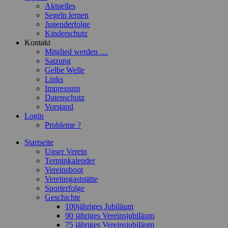
Aktuelles
Segeln lernen
Jugenderfolge
Kinderschutz
Kontakt
Mitglied werden …
Satzung
Gelbe Welle
Links
Impressum
Datenschutz
Vorstand
Login
Probleme ?
Startseite
Unser Verein
Terminkalender
Vereinsboot
Vereinsgaststätte
Sporterfolge
Geschichte
100jähriges Jubiläum
90 jähriges Vereinsjubiläum
75 jähriges Vereinsjubiläum