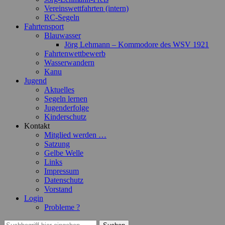
Vereinswettfahrten (intern)
RC-Segeln
Fahrtensport
Blauwasser
Jörg Lehmann – Kommodore des WSV 1921
Fahrtenwettbewerb
Wasserwandern
Kanu
Jugend
Aktuelles
Segeln lernen
Jugenderfolge
Kinderschutz
Kontakt
Mitglied werden …
Satzung
Gelbe Welle
Links
Impressum
Datenschutz
Vorstand
Login
Probleme ?
Suchen
Suchen