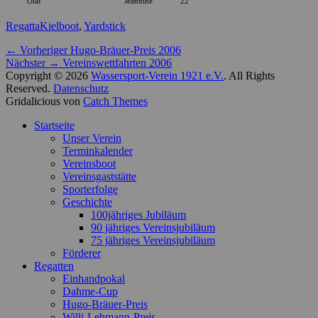
Olaf
Jeannine
22
Kategorien
Schlagworte
Regatta
Kielboot
,
Yardstick
Beitragsnavigation
Vorheriger
← Vorheriger
Hugo-Bräuer-Preis 2006
Nächster
Beitrag:
Nächster →
Vereinswettfahrten 2006
Beitrag:
Copyright © 2026
Wassersport-Verein 1921 e.V.
. All Rights
Reserved.
Datenschutz
Gridalicious von
Catch Themes
Nach
Startseite
oben
Unser Verein
scrollen
Terminkalender
Vereinsboot
Vereinsgaststätte
Sporterfolge
Geschichte
100jähriges Jubiläum
90 jähriges Vereinsjubiläum
75 jähriges Vereinsjubiläum
Förderer
Regatten
Einhandpokal
Dahme-Cup
Hugo-Bräuer-Preis
Willi-Lehmann-Preis