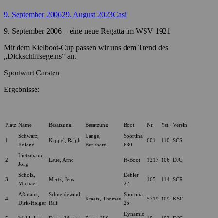
Posted
Autor
9. September 2006
29. August 2023
Casi
on
9. September 2006 – eine neue Regatta im WSV 1921
Mit dem Kielboot-Cup passen wir uns dem Trend des
„Dickschiffsegelns“ an.
Sportwart Carsten
Ergebnisse:
Platz
Name
Besatzung
Besatzung
Boot
Nr.
Yst.
Verein
Schwarz,
Lange,
Sportina
1
Kappel, Ralph
601
110
SCS
Roland
Burkhard
680
Lietzmann,
2
Laue, Arno
H-Boot
1217
106
DJC
Jörg
Scholz,
Dehler
3
Mertz, Jens
165
114
SCR
Michael
22
Aßmann,
Schneidewind,
Sportina
4
Kraatz, Thomas
5719
109
KSC
Dirk-Holger
Ralf
25
Dynamic