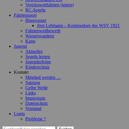
Vereinswettfahrten (intern)
RC-Segeln
Fahrtensport
Blauwasser
Jörg Lehmann – Kommodore des WSV 1921
Fahrtenwettbewerb
Wasserwandern
Kanu
Jugend
Aktuelles
Segeln lernen
Jugenderfolge
Kinderschutz
Kontakt
Mitglied werden …
Satzung
Gelbe Welle
Links
Impressum
Datenschutz
Vorstand
Login
Probleme ?
Suchen
Suchen