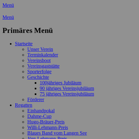
Menü
Wassersport-Verein 1921 e.V.
Menü
Regattasport und Wasserwandern -
Primäres Menü
Freizeit mit der ganzen Familie
Zum
Startseite
Inhalt
Unser Verein
springen
Terminkalender
Vereinsboot
Vereinsgaststätte
Sporterfolge
Geschichte
100jähriges Jubiläum
90 jähriges Vereinsjubiläum
75 jähriges Vereinsjubiläum
Förderer
Regatten
Einhandpokal
Dahme-Cup
Hugo-Bräuer-Preis
Willi-Lehmann-Preis
Blaues Band vom Langen See
Jörg-Lehmann-Preis