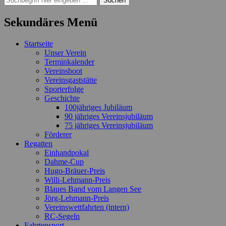
nach:
Sekundäres Menü
Zum
Startseite
Inhalt
Unser Verein
springen
Terminkalender
Vereinsboot
Vereinsgaststätte
Sporterfolge
Geschichte
100jähriges Jubiläum
90 jähriges Vereinsjubiläum
75 jähriges Vereinsjubiläum
Förderer
Regatten
Einhandpokal
Dahme-Cup
Hugo-Bräuer-Preis
Willi-Lehmann-Preis
Blaues Band vom Langen See
Jörg-Lehmann-Preis
Vereinswettfahrten (intern)
RC-Segeln
Fahrtensport