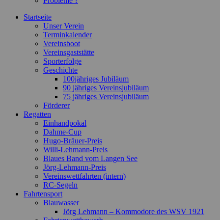
Probleme ?
Startseite
Unser Verein
Terminkalender
Vereinsboot
Vereinsgaststätte
Sporterfolge
Geschichte
100jähriges Jubiläum
90 jähriges Vereinsjubiläum
75 jähriges Vereinsjubiläum
Förderer
Regatten
Einhandpokal
Dahme-Cup
Hugo-Bräuer-Preis
Willi-Lehmann-Preis
Blaues Band vom Langen See
Jörg-Lehmann-Preis
Vereinswettfahrten (intern)
RC-Segeln
Fahrtensport
Blauwasser
Jörg Lehmann – Kommodore des WSV 1921