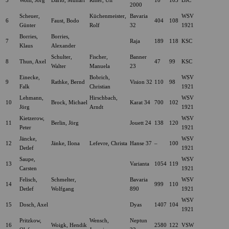
5
Wohl, Jörg
Dario, Munari
Ritter, Ulf
10
103
DJC
2000
Scheuer,
Küchenmeister,
Bavaria
WSV
6
Faust, Bodo
404
108
Günter
Rolf
32
1921
Borries,
Borries,
7
Raja
189
118
KSC
Klaus
Alexander
Schulter,
Fischer,
Banner
8
Thun, Axel
47
99
KSC
Walter
Manuela
23
Einecke,
Bobrich,
WSV
9
Rathke, Bernd
Vision 32
110
98
Falk
Christian
1921
Lehmann,
Hirschbach,
WSV
10
Brock, Michael
Karat 34
700
102
Jörg
Arndt
1921
Kietzerow,
WSV
11
Berlin, Jörg
Jouett 24
138
120
Peter
1921
Jäncke,
WSV
12
Jänke, Ilona
Lefevre, Christa
Hanse 37
–
100
Detlef
1921
Saupe,
WSV
13
Varianta
1054
119
Carsten
1921
Felisch,
Schmelter,
Bavaria
WSV
14
999
110
Detlef
Wolfgang
890
1921
WSV
15
Dosch, Axel
Dyas
1407
104
1921
Pritzkow,
Wensch,
Neptun
16
Woigk, Hendik
2580
122
VSW