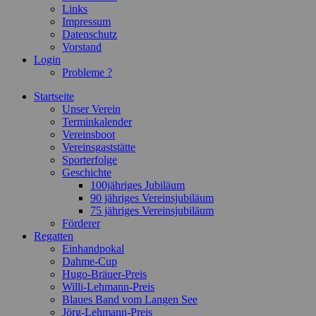
Links
Impressum
Datenschutz
Vorstand
Login
Probleme ?
Startseite
Unser Verein
Terminkalender
Vereinsboot
Vereinsgaststätte
Sporterfolge
Geschichte
100jähriges Jubiläum
90 jähriges Vereinsjubiläum
75 jähriges Vereinsjubiläum
Förderer
Regatten
Einhandpokal
Dahme-Cup
Hugo-Bräuer-Preis
Willi-Lehmann-Preis
Blaues Band vom Langen See
Jörg-Lehmann-Preis