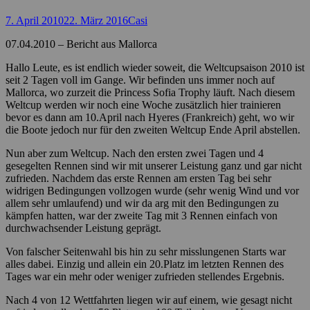
Posted
Autor
7. April 2010
22. März 2016
Casi
on
07.04.2010 – Bericht aus Mallorca
Hallo Leute, es ist endlich wieder soweit, die Weltcupsaison 2010 ist
seit 2 Tagen voll im Gange. Wir befinden uns immer noch auf
Mallorca, wo zurzeit die Princess Sofia Trophy läuft. Nach diesem
Weltcup werden wir noch eine Woche zusätzlich hier trainieren
bevor es dann am 10.April nach Hyeres (Frankreich) geht, wo wir
die Boote jedoch nur für den zweiten Weltcup Ende April abstellen.
Nun aber zum Weltcup. Nach den ersten zwei Tagen und 4
gesegelten Rennen sind wir mit unserer Leistung ganz und gar nicht
zufrieden. Nachdem das erste Rennen am ersten Tag bei sehr
widrigen Bedingungen vollzogen wurde (sehr wenig Wind und vor
allem sehr umlaufend) und wir da arg mit den Bedingungen zu
kämpfen hatten, war der zweite Tag mit 3 Rennen einfach von
durchwachsender Leistung geprägt.
Von falscher Seitenwahl bis hin zu sehr misslungenen Starts war
alles dabei. Einzig und allein ein 20.Platz im letzten Rennen des
Tages war ein mehr oder weniger zufrieden stellendes Ergebnis.
Nach 4 von 12 Wettfahrten liegen wir auf einem, wie gesagt nicht