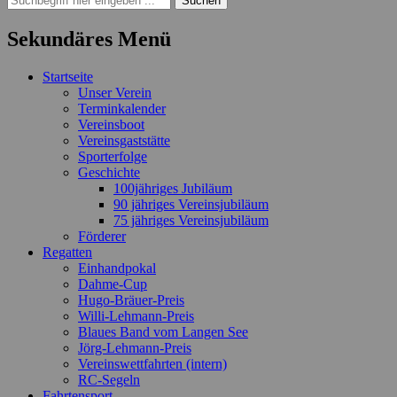
nach:
Sekundäres Menü
Zum
Startseite
Inhalt
Unser Verein
springen
Terminkalender
Vereinsboot
Vereinsgaststätte
Sporterfolge
Geschichte
100jähriges Jubiläum
90 jähriges Vereinsjubiläum
75 jähriges Vereinsjubiläum
Förderer
Regatten
Einhandpokal
Dahme-Cup
Hugo-Bräuer-Preis
Willi-Lehmann-Preis
Blaues Band vom Langen See
Jörg-Lehmann-Preis
Vereinswettfahrten (intern)
RC-Segeln
Fahrtensport