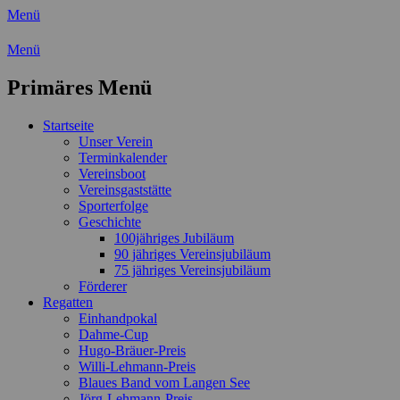
Menü
Wassersport-Verein 1921 e.V.
Menü
Regattasport und Wasserwandern -
Primäres Menü
Freizeit mit der ganzen Familie
Zum
Startseite
Inhalt
Unser Verein
springen
Terminkalender
Vereinsboot
Vereinsgaststätte
Sporterfolge
Geschichte
100jähriges Jubiläum
90 jähriges Vereinsjubiläum
75 jähriges Vereinsjubiläum
Förderer
Regatten
Einhandpokal
Dahme-Cup
Hugo-Bräuer-Preis
Willi-Lehmann-Preis
Blaues Band vom Langen See
Jörg-Lehmann-Preis