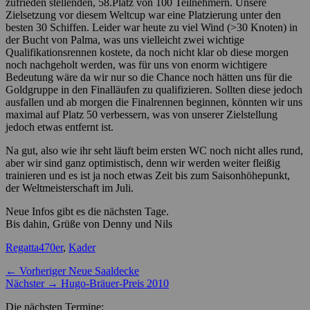
zufrieden stellenden, 58.Platz von 100 Teilnehmern. Unsere
Zielsetzung vor diesem Weltcup war eine Platzierung unter den
besten 30 Schiffen. Leider war heute zu viel Wind (>30 Knoten) in
der Bucht von Palma, was uns vielleicht zwei wichtige
Qualifikationsrennen kostete, da noch nicht klar ob diese morgen
noch nachgeholt werden, was für uns von enorm wichtigere
Bedeutung wäre da wir nur so die Chance noch hätten uns für die
Goldgruppe in den Finalläufen zu qualifizieren. Sollten diese jedoch
ausfallen und ab morgen die Finalrennen beginnen, könnten wir uns
maximal auf Platz 50 verbessern, was von unserer Zielstellung
jedoch etwas entfernt ist.
Na gut, also wie ihr seht läuft beim ersten WC noch nicht alles rund,
aber wir sind ganz optimistisch, denn wir werden weiter fleißig
trainieren und es ist ja noch etwas Zeit bis zum Saisonhöhepunkt,
der Weltmeisterschaft im Juli.
Neue Infos gibt es die nächsten Tage.
Bis dahin, Grüße von Denny und Nils
Kategorien
Schlagworte
Regatta
470er
,
Kader
Beitragsnavigation
Vorheriger
← Vorheriger
Neue Saaldecke
Nächster
Beitrag:
Nächster →
Hugo-Bräuer-Preis 2010
Beitrag:
Die nächsten Termine: