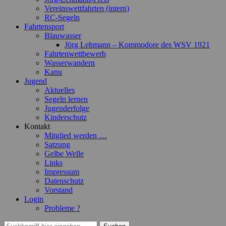
Vereinswettfahrten (intern)
RC-Segeln
Fahrtensport
Blauwasser
Jörg Lehmann – Kommodore des WSV 1921
Fahrtenwettbewerb
Wasserwandern
Kanu
Jugend
Aktuelles
Segeln lernen
Jugenderfolge
Kinderschutz
Kontakt
Mitglied werden …
Satzung
Gelbe Welle
Links
Impressum
Datenschutz
Vorstand
Login
Probleme ?
Suchen
Suchen