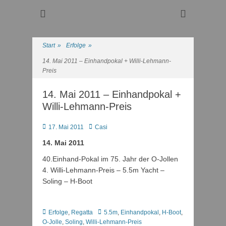
Regattasport und Wasserwandern - Freizeit mit der ganzen
Wassersport-Verein
Familie
1921 e.V.
Start
»
Erfolge
»
14. Mai 2011 – Einhandpokal + Willi-Lehmann-
Preis
14. Mai 2011 – Einhandpokal +
Willi-Lehmann-Preis
Posted
Autor
17. Mai 2011
Casi
on
14. Mai 2011
40.Einhand-Pokal im 75. Jahr der O-Jollen
4. Willi-Lehmann-Preis – 5.5m Yacht –
Soling – H-Boot
Kategorien
Schlagworte
Erfolge
,
Regatta
5.5m
,
Einhandpokal
,
H-Boot
,
O-Jolle
,
Soling
,
Willi-Lehmann-Preis