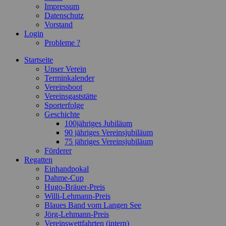
Impressum
Datenschutz
Vorstand
Login
Probleme ?
Startseite
Unser Verein
Terminkalender
Vereinsboot
Vereinsgaststätte
Sporterfolge
Geschichte
100jähriges Jubiläum
90 jähriges Vereinsjubiläum
75 jähriges Vereinsjubiläum
Förderer
Regatten
Einhandpokal
Dahme-Cup
Hugo-Bräuer-Preis
Willi-Lehmann-Preis
Blaues Band vom Langen See
Jörg-Lehmann-Preis
Vereinswettfahrten (intern)