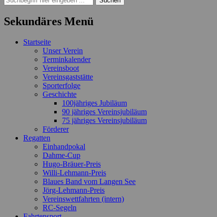
nach:
Sekundäres Menü
Zum
Startseite
Inhalt
Unser Verein
springen
Terminkalender
Vereinsboot
Vereinsgaststätte
Sporterfolge
Geschichte
100jähriges Jubiläum
90 jähriges Vereinsjubiläum
75 jähriges Vereinsjubiläum
Förderer
Regatten
Einhandpokal
Dahme-Cup
Hugo-Bräuer-Preis
Willi-Lehmann-Preis
Blaues Band vom Langen See
Jörg-Lehmann-Preis
Vereinswettfahrten (intern)
RC-Segeln
Fahrtensport