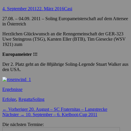
Posted
Autor
4. September 2011
22. März 2016
Casi
on
27.08. – 04.09. 2011 – Soling Europameisterschaft auf dem Attersee
in Österreich
Herzlichen Glückwunsch an die Renngemeinschaft der GER-323
Uwe Steingross (TSG), Karsten Eller (BTB), Tim Giesecke (WSV
1921) zum
Europameister !!!
Der 2. Platz geht an die 88jährige Soling-Legende Stuart Walker aus
den USA.
Ergebnisse
Kategorien
Schlagworte
Erfolge
,
Regatta
Soling
Beitragsnavigation
Vorheriger
← Vorheriger
20. August – SC Fraternitas – Langstrecke
Nächster
Beitrag:
Nächster →
10. September – 6. Kielboot-Cup 2011
Beitrag:
Die nächsten Termine: