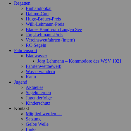
Regatten
Einhandpokal
Dahme-Cup
Hugo-Bräuer-Preis
Willi-Lehmann-Preis
Blaues Band vom Langen See
Jörg-Lehmann-Preis
Vereinswettfahrten (intern)
RC-Segeln
Fahrtensport
Blauwasser
Jörg Lehmann – Kommodore des WSV 1921
Fahrtenwettbewerb
Wasserwandern
Kanu
Jugend
Aktuelles
Segeln lernen
Jugenderfolge
Kinderschutz
Kontakt
Mitglied werden …
Satzung
Gelbe Welle
Links