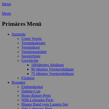
Menü
Wassersport-Verein 1921 e.V.
Menü
Regattasport und Wasserwandern -
Primäres Menü
Freizeit mit der ganzen Familie
Zum
Startseite
Inhalt
Unser Verein
springen
Terminkalender
Vereinsboot
Vereinsgaststätte
Sporterfolge
Geschichte
100jähriges Jubiläum
90 jähriges Vereinsjubiläum
75 jähriges Vereinsjubiläum
Förderer
Regatten
Einhandpokal
Dahme-Cup
Hugo-Bräuer-Preis
Willi-Lehmann-Preis
Blaues Band vom Langen See
Jörg-Lehmann-Preis