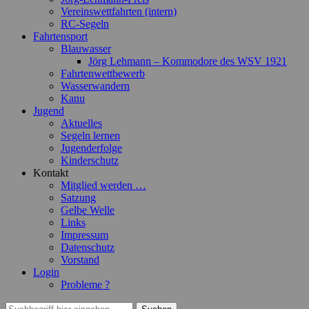
Vereinswettfahrten (intern)
RC-Segeln
Fahrtensport
Blauwasser
Jörg Lehmann – Kommodore des WSV 1921
Fahrtenwettbewerb
Wasserwandern
Kanu
Jugend
Aktuelles
Segeln lernen
Jugenderfolge
Kinderschutz
Kontakt
Mitglied werden …
Satzung
Gelbe Welle
Links
Impressum
Datenschutz
Vorstand
Login
Probleme ?
Suchen
Suchen