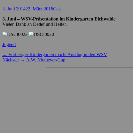
Posted
Autor
3. Juni 2014
22. März 2016
Casi
on
3. Juni – WSV-Präsentation im Kindergarten Eichwalde
Vielen Dank an Detlef und Helfer.
Kategorien
Jugend
Beitragsnavigation
Vorheriger
← Vorheriger
Kindergarten macht Ausflug in den WSV
Nächster
Beitrag:
Nächster →
A.W. Niemeyer-Cup
Beitrag: