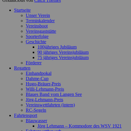
Gridalicious von
Catch Themes
Nach
Startseite
oben
Unser Verein
scrollen
Terminkalender
Vereinsboot
Vereinsgaststätte
Sporterfolge
Geschichte
100jähriges Jubiläum
90 jähriges Vereinsjubiläum
75 jähriges Vereinsjubiläum
Förderer
Regatten
Einhandpokal
Dahme-Cup
Hugo-Bräuer-Preis
Willi-Lehmann-Preis
Blaues Band vom Langen See
Jörg-Lehmann-Preis
Vereinswettfahrten (intern)
RC-Segeln
Fahrtensport
Blauwasser
Jörg Lehmann – Kommodore des WSV 1921