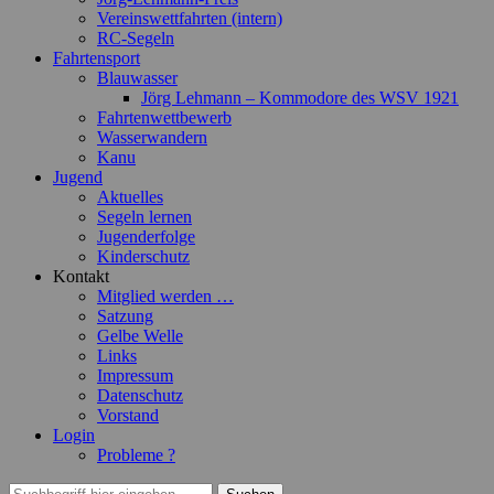
Vereinswettfahrten (intern)
RC-Segeln
Fahrtensport
Blauwasser
Jörg Lehmann – Kommodore des WSV 1921
Fahrtenwettbewerb
Wasserwandern
Kanu
Jugend
Aktuelles
Segeln lernen
Jugenderfolge
Kinderschutz
Kontakt
Mitglied werden …
Satzung
Gelbe Welle
Links
Impressum
Datenschutz
Vorstand
Login
Probleme ?
Suchen
Suchen