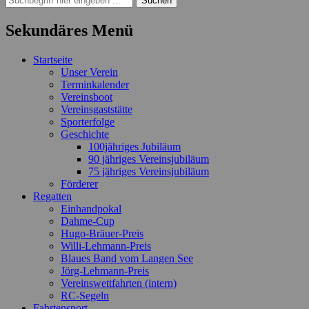
nach:
Sekundäres Menü
Zum
Startseite
Inhalt
Unser Verein
springen
Terminkalender
Vereinsboot
Vereinsgaststätte
Sporterfolge
Geschichte
100jähriges Jubiläum
90 jähriges Vereinsjubiläum
75 jähriges Vereinsjubiläum
Förderer
Regatten
Einhandpokal
Dahme-Cup
Hugo-Bräuer-Preis
Willi-Lehmann-Preis
Blaues Band vom Langen See
Jörg-Lehmann-Preis
Vereinswettfahrten (intern)
RC-Segeln
Fahrtensport