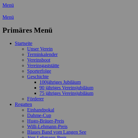
Menü
Wassersport-Verein 1921 e.V.
Menü
Regattasport und Wasserwandern - Freizei
Primäres Menü
Zum
Startseite
Inhalt
Unser Verein
springen
Terminkalender
Vereinsboot
Vereinsgaststätte
Sporterfolge
Geschichte
100jähriges Jubiläum
90 jähriges Vereinsjubiläum
75 jähriges Vereinsjubiläum
Förderer
Regatten
Einhandpokal
Dahme-Cup
Hugo-Bräuer-Preis
Willi-Lehmann-Preis
Blaues Band vom Langen See
Jörg-Lehmann-Preis