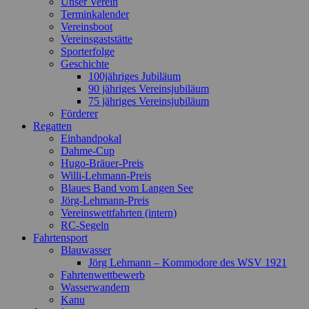
Unser Verein
scrollen
Terminkalender
Vereinsboot
Vereinsgaststätte
Sporterfolge
Geschichte
100jähriges Jubiläum
90 jähriges Vereinsjubiläum
75 jähriges Vereinsjubiläum
Förderer
Regatten
Einhandpokal
Dahme-Cup
Hugo-Bräuer-Preis
Willi-Lehmann-Preis
Blaues Band vom Langen See
Jörg-Lehmann-Preis
Vereinswettfahrten (intern)
RC-Segeln
Fahrtensport
Blauwasser
Jörg Lehmann – Kommodore des WSV 1921
Fahrtenwettbewerb
Wasserwandern
Kanu