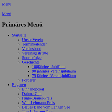
Menü
Wassersport-Verein 1921 e.V.
Menü
Regattasport und Wasserwandern -
Primäres Menü
Freizeit mit der ganzen Familie
Zum
Startseite
Inhalt
Unser Verein
springen
Terminkalender
Vereinsboot
Vereinsgaststätte
Sporterfolge
Geschichte
100jähriges Jubiläum
90 jähriges Vereinsjubiläum
75 jähriges Vereinsjubiläum
Förderer
Regatten
Einhandpokal
Dahme-Cup
Hugo-Bräuer-Preis
Willi-Lehmann-Preis
Blaues Band vom Langen See
Jörg-Lehmann-Preis