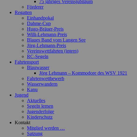
75 jähriges Vereinsjubiläum
Förderer
Regatten
Einhandpokal
Dahme-Cup
Hugo-Bräuer-Preis
Willi-Lehmann-Preis
Blaues Band vom Langen See
Jörg-Lehmann-Preis
Vereinswettfahrten (intern)
RC-Segeln
Fahrtensport
Blauwasser
Jörg Lehmann – Kommodore des WSV 1921
Fahrtenwettbewerb
Wasserwandern
Kanu
Jugend
Aktuelles
Segeln lernen
Jugenderfolge
Kinderschutz
Kontakt
Mitglied werden …
Satzung