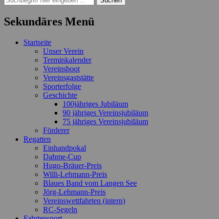
nach:
Sekundäres Menü
Zum
Startseite
Inhalt
Unser Verein
springen
Terminkalender
Vereinsboot
Vereinsgaststätte
Sporterfolge
Geschichte
100jähriges Jubiläum
90 jähriges Vereinsjubiläum
75 jähriges Vereinsjubiläum
Förderer
Regatten
Einhandpokal
Dahme-Cup
Hugo-Bräuer-Preis
Willi-Lehmann-Preis
Blaues Band vom Langen See
Jörg-Lehmann-Preis
Vereinswettfahrten (intern)
RC-Segeln
Fahrtensport