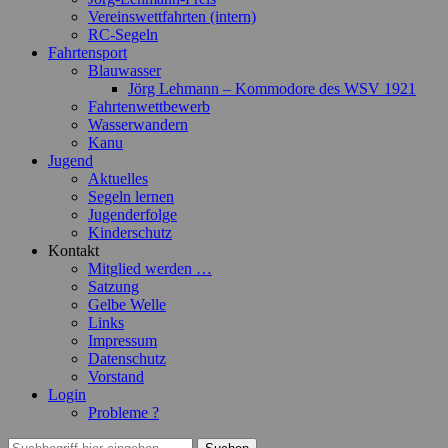
Vereinswettfahrten (intern)
RC-Segeln
Fahrtensport
Blauwasser
Jörg Lehmann – Kommodore des WSV 1921
Fahrtenwettbewerb
Wasserwandern
Kanu
Jugend
Aktuelles
Segeln lernen
Jugenderfolge
Kinderschutz
Kontakt
Mitglied werden …
Satzung
Gelbe Welle
Links
Impressum
Datenschutz
Vorstand
Login
Probleme ?
Suchen
Suchen