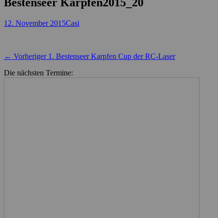
Bestenseer Karpfen2015_20
Posted
Autor
12. November 2015
Casi
on
Beitragsnavigation
Vorheriger
← Vorheriger
1. Bestenseer Karpfen Cup der RC-Laser
Beitrag:
Die nächsten Termine: