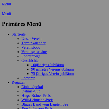
Menü
Wassersport-Verein 1921 e.V.
Menü
Regattasport und Wasserwandern -
Primäres Menü
Freizeit mit der ganzen Familie
Zum
Startseite
Inhalt
Unser Verein
springen
Terminkalender
Vereinsboot
Vereinsgaststätte
Sporterfolge
Geschichte
100jähriges Jubiläum
90 jähriges Vereinsjubiläum
75 jähriges Vereinsjubiläum
Förderer
Regatten
Einhandpokal
Dahme-Cup
Hugo-Bräuer-Preis
Willi-Lehmann-Preis
Blaues Band vom Langen See
Jörg-Lehmann-Preis