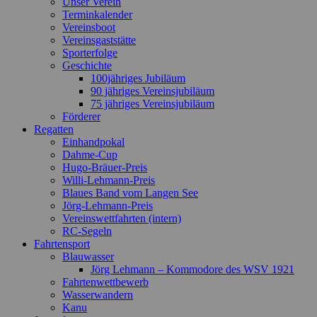
Unser Verein
scrollen
Terminkalender
Vereinsboot
Vereinsgaststätte
Sporterfolge
Geschichte
100jähriges Jubiläum
90 jähriges Vereinsjubiläum
75 jähriges Vereinsjubiläum
Förderer
Regatten
Einhandpokal
Dahme-Cup
Hugo-Bräuer-Preis
Willi-Lehmann-Preis
Blaues Band vom Langen See
Jörg-Lehmann-Preis
Vereinswettfahrten (intern)
RC-Segeln
Fahrtensport
Blauwasser
Jörg Lehmann – Kommodore des WSV 1921
Fahrtenwettbewerb
Wasserwandern
Kanu