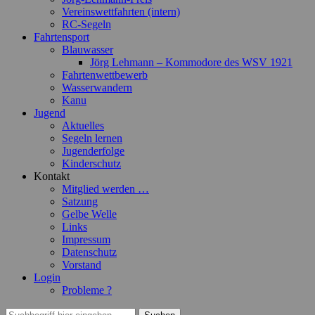
Vereinswettfahrten (intern)
RC-Segeln
Fahrtensport
Blauwasser
Jörg Lehmann – Kommodore des WSV 1921
Fahrtenwettbewerb
Wasserwandern
Kanu
Jugend
Aktuelles
Segeln lernen
Jugenderfolge
Kinderschutz
Kontakt
Mitglied werden …
Satzung
Gelbe Welle
Links
Impressum
Datenschutz
Vorstand
Login
Probleme ?
Suchen
Suchen