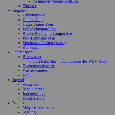
75 jähriges Vereinsjubiläum
Förderer
Regatten
Einhandpokal
Dahme-Cup
Hugo-Bräuer-Preis
Willi-Lehmann-Preis
Blaues Band vom Langen See
Jörg-Lehmann-Preis
Vereinswettfahrten (intern)
RC-Segeln
Fahrtensport
Blauwasser
Jörg Lehmann – Kommodore des WSV 1921
Fahrtenwettbewerb
Wasserwandern
Kanu
Jugend
Aktuelles
Segeln lernen
Jugenderfolge
Kinderschutz
Kontakt
Mitglied werden …
Satzung