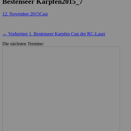
Bestenseer Karpfen2015_7
Posted
Autor
12. November 2015
Casi
on
Beitragsnavigation
Vorheriger
← Vorheriger
1. Bestenseer Karpfen Cup der RC-Laser
Beitrag:
Die nächsten Termine: