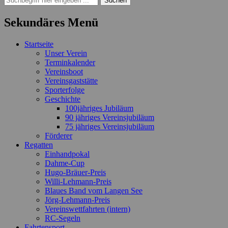
nach:
Sekundäres Menü
Zum
Startseite
Inhalt
Unser Verein
springen
Terminkalender
Vereinsboot
Vereinsgaststätte
Sporterfolge
Geschichte
100jähriges Jubiläum
90 jähriges Vereinsjubiläum
75 jähriges Vereinsjubiläum
Förderer
Regatten
Einhandpokal
Dahme-Cup
Hugo-Bräuer-Preis
Willi-Lehmann-Preis
Blaues Band vom Langen See
Jörg-Lehmann-Preis
Vereinswettfahrten (intern)
RC-Segeln
Fahrtensport