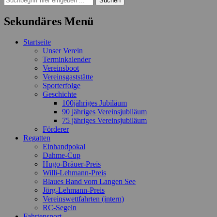
nach:
Sekundäres Menü
Zum
Startseite
Inhalt
Unser Verein
springen
Terminkalender
Vereinsboot
Vereinsgaststätte
Sporterfolge
Geschichte
100jähriges Jubiläum
90 jähriges Vereinsjubiläum
75 jähriges Vereinsjubiläum
Förderer
Regatten
Einhandpokal
Dahme-Cup
Hugo-Bräuer-Preis
Willi-Lehmann-Preis
Blaues Band vom Langen See
Jörg-Lehmann-Preis
Vereinswettfahrten (intern)
RC-Segeln
Fahrtensport