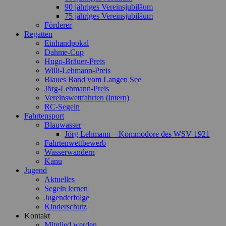
90 jähriges Vereinsjubiläum
75 jähriges Vereinsjubiläum
Förderer
Regatten
Einhandpokal
Dahme-Cup
Hugo-Bräuer-Preis
Willi-Lehmann-Preis
Blaues Band vom Langen See
Jörg-Lehmann-Preis
Vereinswettfahrten (intern)
RC-Segeln
Fahrtensport
Blauwasser
Jörg Lehmann – Kommodore des WSV 1921
Fahrtenwettbewerb
Wasserwandern
Kanu
Jugend
Aktuelles
Segeln lernen
Jugenderfolge
Kinderschutz
Kontakt
Mitglied werden …