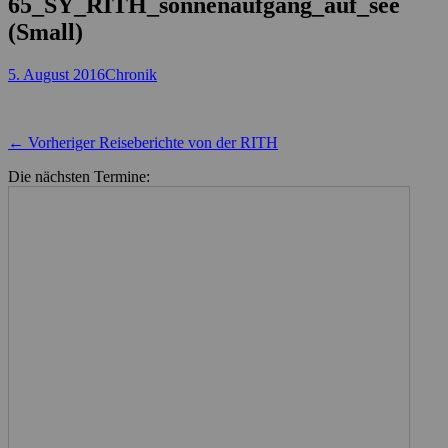
65_SY_RITH_sonnenaufgang_auf_see
(Small)
Posted
Autor
5. August 2016
Chronik
on
Beitragsnavigation
Vorheriger
← Vorheriger
Reiseberichte von der RITH
Beitrag:
Die nächsten Termine: