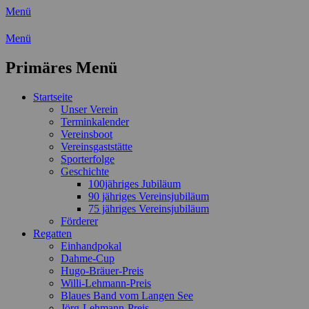
Menü
Wassersport-Verein 1921 e.V.
Menü
Regattasport und Wasserwandern -
Primäres Menü
Freizeit mit der ganzen Familie
Zum
Startseite
Inhalt
Unser Verein
springen
Terminkalender
Vereinsboot
Vereinsgaststätte
Sporterfolge
Geschichte
100jähriges Jubiläum
90 jähriges Vereinsjubiläum
75 jähriges Vereinsjubiläum
Förderer
Regatten
Einhandpokal
Dahme-Cup
Hugo-Bräuer-Preis
Willi-Lehmann-Preis
Blaues Band vom Langen See
Jörg-Lehmann-Preis