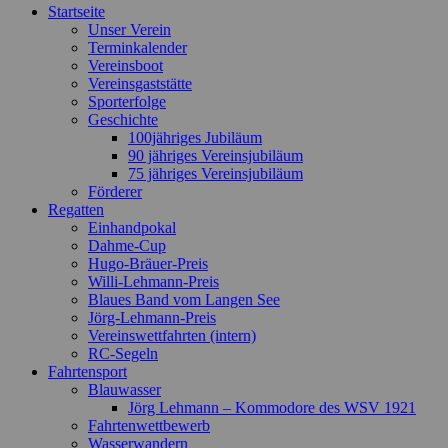
Startseite
oben
Unser Verein
scrollen
Terminkalender
Vereinsboot
Vereinsgaststätte
Sporterfolge
Geschichte
100jähriges Jubiläum
90 jähriges Vereinsjubiläum
75 jähriges Vereinsjubiläum
Förderer
Regatten
Einhandpokal
Dahme-Cup
Hugo-Bräuer-Preis
Willi-Lehmann-Preis
Blaues Band vom Langen See
Jörg-Lehmann-Preis
Vereinswettfahrten (intern)
RC-Segeln
Fahrtensport
Blauwasser
Jörg Lehmann – Kommodore des WSV 1921
Fahrtenwettbewerb
Wasserwandern