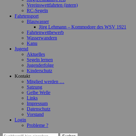
Vereinswettfahrten (intern)
RC-Segeln
Fahrtensport
Blauwasser
Jörg Lehmann – Kommodore des WSV 1921
Fahrtenwettbewerb
Wasserwandern
Kanu
Jugend
Aktuelles
Segeln lernen
Jugenderfolge
Kinderschutz
Kontakt
Mitglied werden …
Satzung
Gelbe Welle
Links
Impressum
Datenschutz
Vorstand
Login
Probleme ?
Suchen
Suchen