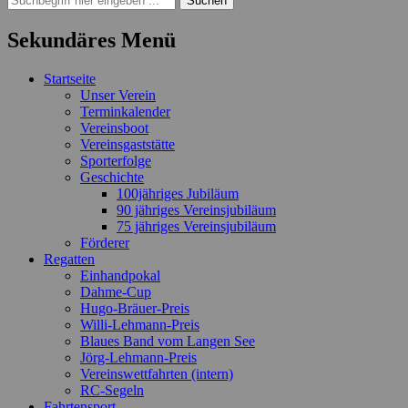
nach:
Sekundäres Menü
Zum
Startseite
Inhalt
Unser Verein
springen
Terminkalender
Vereinsboot
Vereinsgaststätte
Sporterfolge
Geschichte
100jähriges Jubiläum
90 jähriges Vereinsjubiläum
75 jähriges Vereinsjubiläum
Förderer
Regatten
Einhandpokal
Dahme-Cup
Hugo-Bräuer-Preis
Willi-Lehmann-Preis
Blaues Band vom Langen See
Jörg-Lehmann-Preis
Vereinswettfahrten (intern)
RC-Segeln
Fahrtensport