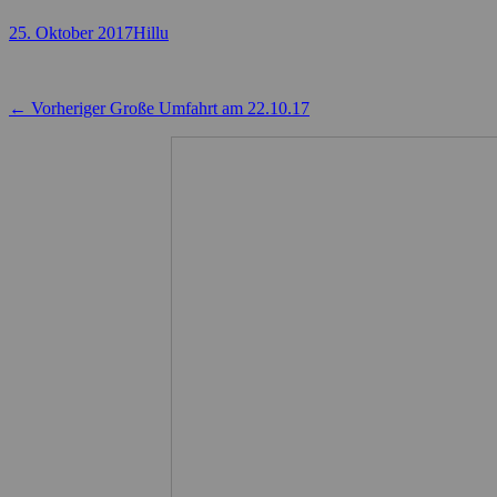
Posted
Autor
25. Oktober 2017
Hillu
on
Beitragsnavigation
Vorheriger
← Vorheriger
Große Umfahrt am 22.10.17
Beitrag: