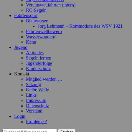
Vereinswettfahrten (intern)
RC-Segeln
Fahrtensport
Blauwasser
Jörg Lehmann – Kommodore des WSV 1921
Fahrtenwettbewerb
Wasserwandern
Kanu
Jugend
Aktuelles
Segeln lernen
Jugenderfolge
Kinderschutz
Kontakt
Mitglied werden …
Satzung
Gelbe Welle
Links
Impressum
Datenschutz
Vorstand
Login
Probleme ?
Suchen
Suchen