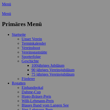
Menü
Wassersport-Verein 1921 e.V.
Menü
Regattasport und Wasserwandern - Freizei
Primäres Menü
Zum
Startseite
Inhalt
Unser Verein
springen
Terminkalender
Vereinsboot
Vereinsgaststätte
Sporterfolge
Geschichte
100jähriges Jubiläum
90 jähriges Vereinsjubiläum
75 jähriges Vereinsjubiläum
Förderer
Regatten
Einhandpokal
Dahme-Cup
Hugo-Bräuer-Preis
Willi-Lehmann-Preis
Blaues Band vom Langen See
Jörg-Lehmann-Preis