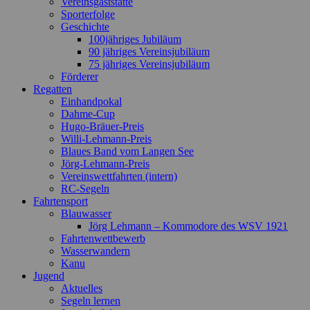
Vereinsgaststätte
Sporterfolge
Geschichte
100jähriges Jubiläum
90 jähriges Vereinsjubiläum
75 jähriges Vereinsjubiläum
Förderer
Regatten
Einhandpokal
Dahme-Cup
Hugo-Bräuer-Preis
Willi-Lehmann-Preis
Blaues Band vom Langen See
Jörg-Lehmann-Preis
Vereinswettfahrten (intern)
RC-Segeln
Fahrtensport
Blauwasser
Jörg Lehmann – Kommodore des WSV 1921
Fahrtenwettbewerb
Wasserwandern
Kanu
Jugend
Aktuelles
Segeln lernen