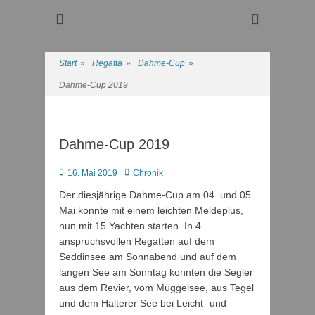
Regattasport und Wasserwandern - Freizeit mit der ganzen
Wassersport-Verein
Familie
1921 e.V.
Start
»
Regatta
»
Dahme-Cup
»
Dahme-Cup 2019
Dahme-Cup 2019
Posted
Autor
16. Mai 2019
Chronik
on
Der diesjährige Dahme-Cup am 04. und 05.
Mai konnte mit einem leichten Meldeplus,
nun mit 15 Yachten starten. In 4
anspruchsvollen Regatten auf dem
Seddinsee am Sonnabend und auf dem
langen See am Sonntag konnten die Segler
aus dem Revier, vom Müggelsee, aus Tegel
und dem Halterer See bei Leicht- und