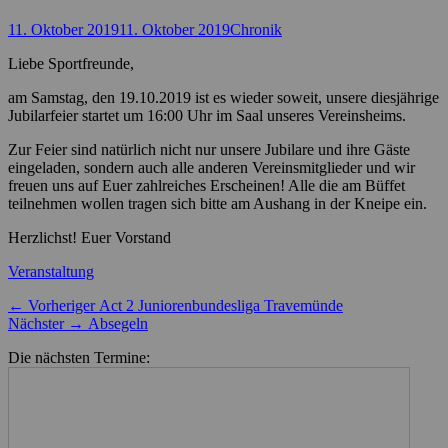
Posted
Autor
11. Oktober 2019
11. Oktober 2019
Chronik
on
Liebe Sportfreunde,
am Samstag, den 19.10.2019 ist es wieder soweit, unsere diesjährige
Jubilarfeier startet um 16:00 Uhr im Saal unseres Vereinsheims.
Zur Feier sind natürlich nicht nur unsere Jubilare und ihre Gäste
eingeladen, sondern auch alle anderen Vereinsmitglieder und wir
freuen uns auf Euer zahlreiches Erscheinen! Alle die am Büffet
teilnehmen wollen tragen sich bitte am Aushang in der Kneipe ein.
Herzlichst! Euer Vorstand
Kategorien
Veranstaltung
Beitragsnavigation
Vorheriger
← Vorheriger
Act 2 Juniorenbundesliga Travemünde
Nächster
Beitrag:
Nächster →
Absegeln
Beitrag:
Die nächsten Termine: