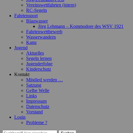
Vereinswettfahrten (intern)
RC-Segeln
Fahrtensport
Blauwasser
Jörg Lehmann – Kommodore des WSV 1921
Fahrtenwettbewerb
Wasserwandern
Kanu
Jugend
Aktuelles
Segeln lernen
Jugenderfolge
Kinderschutz
Kontakt
Mitglied werden …
Satzung
Gelbe Welle
Links
Impressum
Datenschutz
Vorstand
Login
Probleme ?
Suchen
Suchen