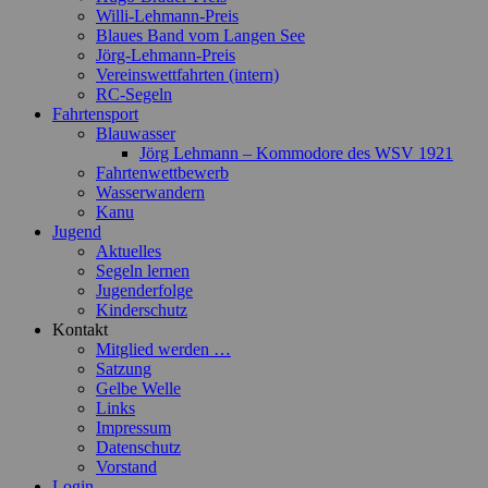
Willi-Lehmann-Preis
Blaues Band vom Langen See
Jörg-Lehmann-Preis
Vereinswettfahrten (intern)
RC-Segeln
Fahrtensport
Blauwasser
Jörg Lehmann – Kommodore des WSV 1921
Fahrtenwettbewerb
Wasserwandern
Kanu
Jugend
Aktuelles
Segeln lernen
Jugenderfolge
Kinderschutz
Kontakt
Mitglied werden …
Satzung
Gelbe Welle
Links
Impressum
Datenschutz
Vorstand
Login