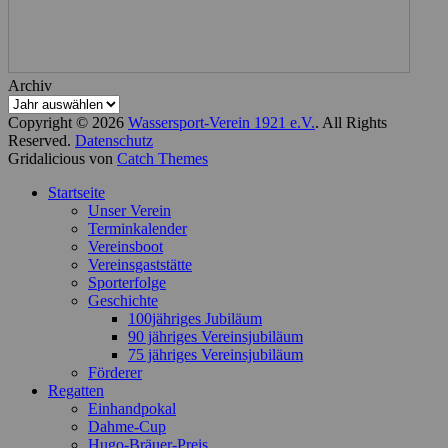
Archiv
Copyright © 2026
Wassersport-Verein 1921 e.V.
. All Rights
Reserved.
Datenschutz
Gridalicious von
Catch Themes
Nach
Startseite
oben
Unser Verein
scrollen
Terminkalender
Vereinsboot
Vereinsgaststätte
Sporterfolge
Geschichte
100jähriges Jubiläum
90 jähriges Vereinsjubiläum
75 jähriges Vereinsjubiläum
Förderer
Regatten
Einhandpokal
Dahme-Cup
Hugo-Bräuer-Preis