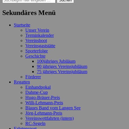
nach:
Sekundäres Menü
Zum
Startseite
Inhalt
Unser Verein
springen
Terminkalender
Vereinsboot
Vereinsgaststätte
Sporterfolge
Geschichte
100jähriges Jubiläum
90 jähriges Vereinsjubiläum
75 jähriges Vereinsjubiläum
Förderer
Regatten
Einhandpokal
Dahme-Cup
Hugo-Bräuer-Preis
Willi-Lehmann-Preis
Blaues Band vom Langen See
Jörg-Lehmann-Preis
Vereinswettfahrten (intern)
RC-Segeln
Fahrtensport