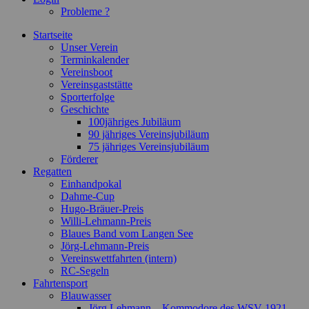
Probleme ?
Startseite
Unser Verein
Terminkalender
Vereinsboot
Vereinsgaststätte
Sporterfolge
Geschichte
100jähriges Jubiläum
90 jähriges Vereinsjubiläum
75 jähriges Vereinsjubiläum
Förderer
Regatten
Einhandpokal
Dahme-Cup
Hugo-Bräuer-Preis
Willi-Lehmann-Preis
Blaues Band vom Langen See
Jörg-Lehmann-Preis
Vereinswettfahrten (intern)
RC-Segeln
Fahrtensport
Blauwasser
Jörg Lehmann – Kommodore des WSV 1921