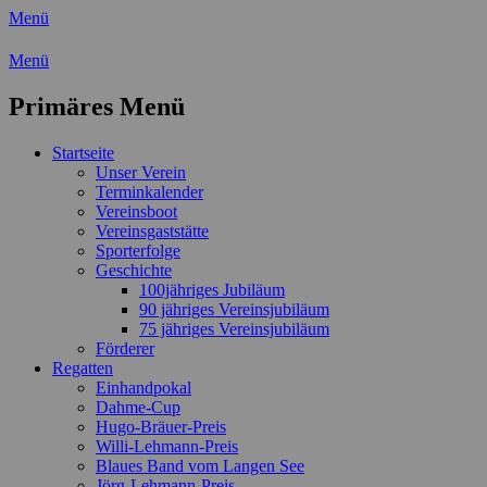
Menü
Wassersport-Verein 1921 e.V.
Menü
Regattasport und Wasserwandern -
Primäres Menü
Freizeit mit der ganzen Familie
Zum
Startseite
Inhalt
Unser Verein
springen
Terminkalender
Vereinsboot
Vereinsgaststätte
Sporterfolge
Geschichte
100jähriges Jubiläum
90 jähriges Vereinsjubiläum
75 jähriges Vereinsjubiläum
Förderer
Regatten
Einhandpokal
Dahme-Cup
Hugo-Bräuer-Preis
Willi-Lehmann-Preis
Blaues Band vom Langen See
Jörg-Lehmann-Preis