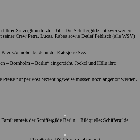
hrer Solveigh im letzten Jahr. Die Schiffergilde hat zwei weitere
t seiner Crew Petra, Lucas, Rabea sowie Detlef Fehlisch (alle WSV)
t KreuzAs nobel beide in der Kategorie See.
en – Bornholm – Berlin“ eingereicht, Jockel und Hillu ihre
ie Preise nur per Post beziehungsweise müssen noch abgeholt werden.
Familienpreis der Schiffergilde Berlin – Bildquelle: Schiffergilde
Plakette der DSV Kreuzerabteilung