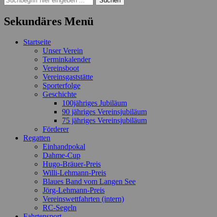
nach:
Sekundäres Menü
Zum
Startseite
Inhalt
Unser Verein
springen
Terminkalender
Vereinsboot
Vereinsgaststätte
Sporterfolge
Geschichte
100jähriges Jubiläum
90 jähriges Vereinsjubiläum
75 jähriges Vereinsjubiläum
Förderer
Regatten
Einhandpokal
Dahme-Cup
Hugo-Bräuer-Preis
Willi-Lehmann-Preis
Blaues Band vom Langen See
Jörg-Lehmann-Preis
Vereinswettfahrten (intern)
RC-Segeln
Fahrtensport