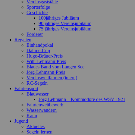
Vereinsgaststätte
Sporterfolge
Geschichte
100jähriges Jubiläum
90 jähriges Vereinsjubiläum
75 jähriges Vereinsjubiläum
Förderer
Regatten
Einhandpokal
Dahme-Cup
Hugo-Bräuer-Preis
Willi-Lehmann-Preis
Blaues Band vom Langen See
Jörg-Lehmann-Preis
Vereinswettfahrten (intern)
RC-Segeln
Fahrtensport
Blauwasser
Jörg Lehmann – Kommodore des WSV 1921
Fahrtenwettbewerb
Wasserwandern
Kanu
Jugend
Aktuelles
Segeln lernen