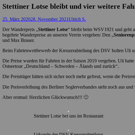
Stettiner Lotse bleibt und vier weitere Fah
Posted
Autor
25. März 2020
28. November 2021
Ulrich S.
on
Der Wanderpreis „
Stettiner Lotse
“ bleibt beim WSV1921 und geht an
begehrte Wanderpreise an unseren Verein vergeben: Den „
Seniorenp
und Max Brauer.
Beim Fahrtenwettbewerb der Kreuzerabteilung des DSV holten Uli
Die Preise wurden für Fahrten in der Saison 2019 vergeben. Uli hatt
Ostseetour „Deutschland – Schweden – Ålands und zurück“.
Die Preisträger hätten sich sicher noch mehr gefreut, wenn die Prei
Die Preisverleihung des Berliner Seglerverbandes steht noch aus u
Aber erstmal: Herzlichen Glückwunsch!!! 🙂
Stettiner Lotse bei uns im Restaurant
Urkunde der DSV Kreuzerabteilung