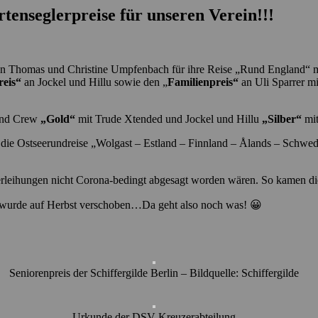
rtenseglerpreise für unseren Verein!!!
 Thomas und Christine Umpfenbach für ihre Reise „Rund England“ mit I
reis“
an Jockel und Hillu sowie den „
Familienpreis“
an Uli Sparrer mi
 und Crew
„Gold“
mit Trude Xtended und Jockel und Hillu
„Silber“
mi
e die Ostseerundreise „Wolgast – Estland – Finnland – Ålands – Schwed
sverleihungen nicht Corona-bedingt abgesagt worden wären. So kamen d
nd wurde auf Herbst verschoben…Da geht also noch was! 😀
Seniorenpreis der Schiffergilde Berlin – Bildquelle: Schiffergilde
Urkunde der DSV Kreuzerabteilung