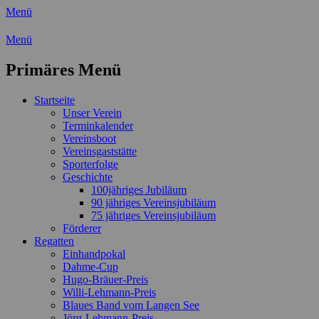
Menü
Wassersport-Verein 1921 e.V.
Menü
Regattasport und Wasserwandern - Freizei
Primäres Menü
Zum
Startseite
Inhalt
Unser Verein
springen
Terminkalender
Vereinsboot
Vereinsgaststätte
Sporterfolge
Geschichte
100jähriges Jubiläum
90 jähriges Vereinsjubiläum
75 jähriges Vereinsjubiläum
Förderer
Regatten
Einhandpokal
Dahme-Cup
Hugo-Bräuer-Preis
Willi-Lehmann-Preis
Blaues Band vom Langen See
Jörg-Lehmann-Preis