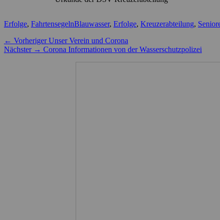
Kategorien
Schlagworte
Erfolge
,
Fahrtensegeln
Blauwasser
,
Erfolge
,
Kreuzerabteilung
,
Senior
Beitragsnavigation
Vorheriger
← Vorheriger
Unser Verein und Corona
Nächster
Beitrag:
Nächster →
Corona Informationen von der Wasserschutzpolizei
Beitrag: