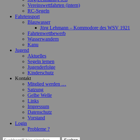
Vereinswettfahrten (intern)
RC-Segeln
Fahrtensport
Blauwasser
Jörg Lehmann – Kommodore des WSV 1921
Fahrtenwettbewerb
Wasserwandern
Kanu
Jugend
Aktuelles
Segeln lernen
Jugenderfolge
Kinderschutz
Kontakt
Mitglied werden …
Satzung
Gelbe Welle
Links
Impressum
Datenschutz
Vorstand
Login
Probleme ?
Suchen
Suchen