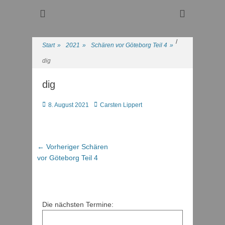
Regattasport und Wasserwandern - Freizeit mit der ganzen
Wassersport-Verein
Familie
1921 e.V.
/
Start
»
2021
»
Schären vor Göteborg Teil 4
»
dig
dig
Posted
Autor
8. August 2021
Carsten Lippert
on
Beitragsnavigation
Vorheriger
← Vorheriger
Schären
Beitrag:
vor Göteborg Teil 4
Die nächsten Termine: