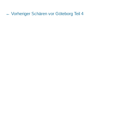
Beitragsnavigation
Vorheriger
← Vorheriger
Schären vor Göteborg Teil 4
Beitrag: