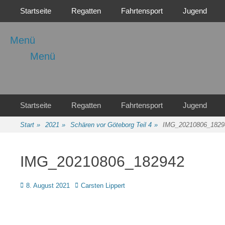
Primäres Menü
Zum
Startseite
Regatten
Fahrtensport
Jugend
Inhalt
springen
Menü
Menü
Regattasport und Wasserwandern - Freizeit mit der ganzen Familie
Wassersport-Verein
1921 e.V.
Sekundäres Menü
Zum
Startseite
Regatten
Fahrtensport
Jugend
Inhalt
springen
Start
»
2021
»
Schären vor Göteborg Teil 4
»
IMG_20210806_1829
IMG_20210806_182942
Posted
Autor
8. August 2021
Carsten Lippert
on