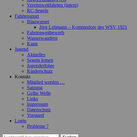
Vereinswettfahrten (intern)
RC-Segeln
Fahrtensport
Blauwasser
Jörg Lehmann – Kommodore des WSV 1921
Fahrtenwettbewerb
Wasserwandern
Kanu
Jugend
Aktuelles
Segeln lernen
Jugenderfolge
Kinderschutz
Kontakt
Mitglied werden …
Satzung
Gelbe Welle
Links
Impressum
Datenschutz
Vorstand
Login
Probleme ?
Suchen
Suchen