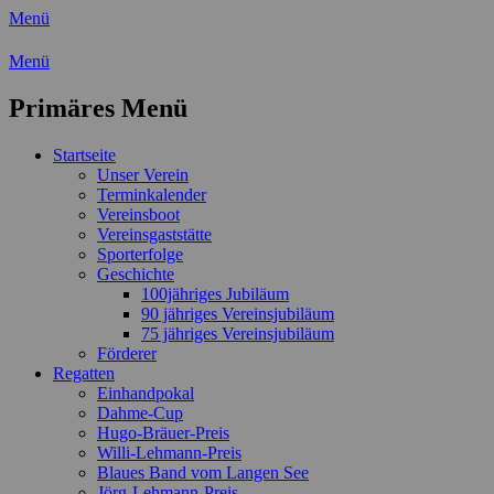
Menü
Wassersport-Verein 1921 e.V.
Menü
Regattasport und Wasserwandern - Freizei
Primäres Menü
Zum
Startseite
Inhalt
Unser Verein
springen
Terminkalender
Vereinsboot
Vereinsgaststätte
Sporterfolge
Geschichte
100jähriges Jubiläum
90 jähriges Vereinsjubiläum
75 jähriges Vereinsjubiläum
Förderer
Regatten
Einhandpokal
Dahme-Cup
Hugo-Bräuer-Preis
Willi-Lehmann-Preis
Blaues Band vom Langen See
Jörg-Lehmann-Preis