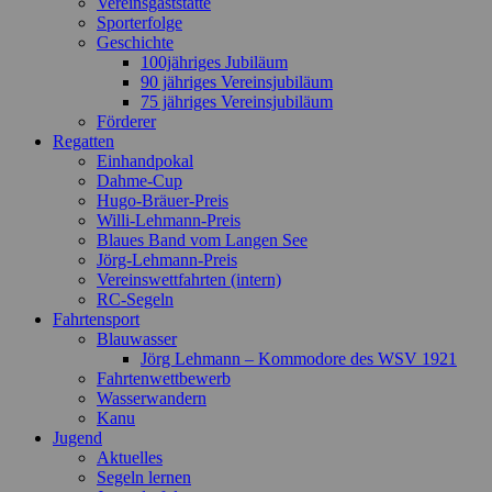
Vereinsgaststätte
Sporterfolge
Geschichte
100jähriges Jubiläum
90 jähriges Vereinsjubiläum
75 jähriges Vereinsjubiläum
Förderer
Regatten
Einhandpokal
Dahme-Cup
Hugo-Bräuer-Preis
Willi-Lehmann-Preis
Blaues Band vom Langen See
Jörg-Lehmann-Preis
Vereinswettfahrten (intern)
RC-Segeln
Fahrtensport
Blauwasser
Jörg Lehmann – Kommodore des WSV 1921
Fahrtenwettbewerb
Wasserwandern
Kanu
Jugend
Aktuelles
Segeln lernen