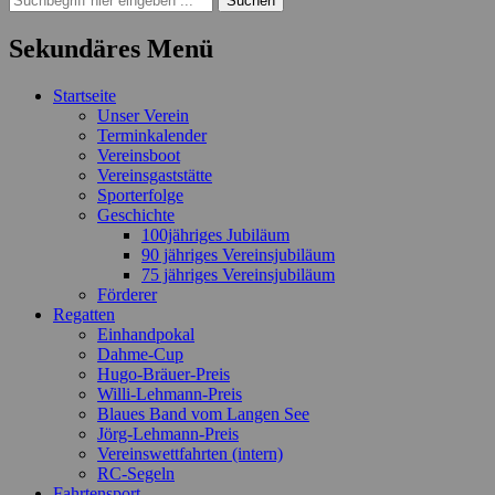
nach:
Sekundäres Menü
Zum
Startseite
Inhalt
Unser Verein
springen
Terminkalender
Vereinsboot
Vereinsgaststätte
Sporterfolge
Geschichte
100jähriges Jubiläum
90 jähriges Vereinsjubiläum
75 jähriges Vereinsjubiläum
Förderer
Regatten
Einhandpokal
Dahme-Cup
Hugo-Bräuer-Preis
Willi-Lehmann-Preis
Blaues Band vom Langen See
Jörg-Lehmann-Preis
Vereinswettfahrten (intern)
RC-Segeln
Fahrtensport