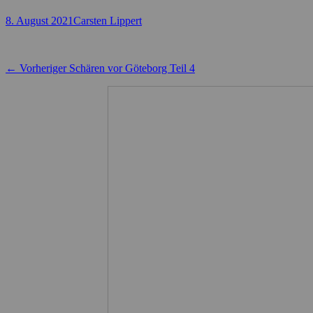
Posted
Autor
8. August 2021
Carsten Lippert
on
Beitragsnavigation
Vorheriger
← Vorheriger
Schären vor Göteborg Teil 4
Beitrag: