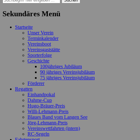
nach:
Sekundäres Menü
Zum
Startseite
Inhalt
Unser Verein
springen
Terminkalender
Vereinsboot
Vereinsgaststätte
Sporterfolge
Geschichte
100jähriges Jubiläum
90 jähriges Vereinsjubiläum
75 jähriges Vereinsjubiläum
Förderer
Regatten
Einhandpokal
Dahme-Cup
Hugo-Bräuer-Preis
Willi-Lehmann-Preis
Blaues Band vom Langen See
Jörg-Lehmann-Preis
Vereinswettfahrten (intern)
RC-Segeln
Fahrtensport