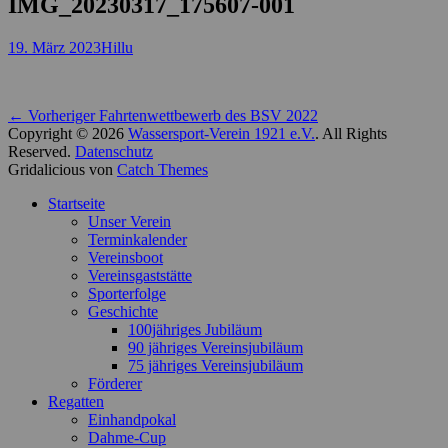
IMG_20230317_175607-001
Posted
Autor
19. März 2023
Hillu
on
Beitragsnavigation
Vorheriger
← Vorheriger
Fahrtenwettbewerb des BSV 2022
Beitrag:
Copyright © 2026
Wassersport-Verein 1921 e.V.
. All Rights
Reserved.
Datenschutz
Gridalicious von
Catch Themes
Nach
Startseite
oben
Unser Verein
scrollen
Terminkalender
Vereinsboot
Vereinsgaststätte
Sporterfolge
Geschichte
100jähriges Jubiläum
90 jähriges Vereinsjubiläum
75 jähriges Vereinsjubiläum
Förderer
Regatten
Einhandpokal
Dahme-Cup