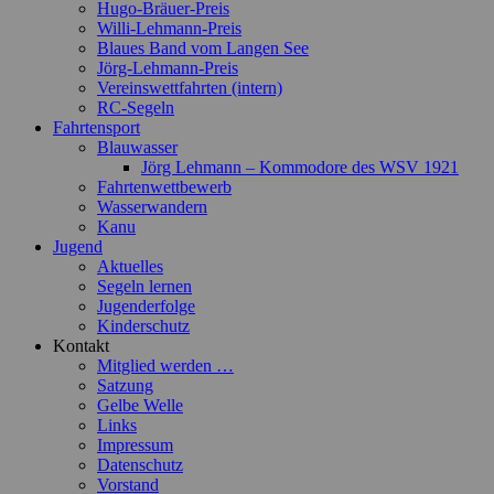
Hugo-Bräuer-Preis
Willi-Lehmann-Preis
Blaues Band vom Langen See
Jörg-Lehmann-Preis
Vereinswettfahrten (intern)
RC-Segeln
Fahrtensport
Blauwasser
Jörg Lehmann – Kommodore des WSV 1921
Fahrtenwettbewerb
Wasserwandern
Kanu
Jugend
Aktuelles
Segeln lernen
Jugenderfolge
Kinderschutz
Kontakt
Mitglied werden …
Satzung
Gelbe Welle
Links
Impressum
Datenschutz
Vorstand