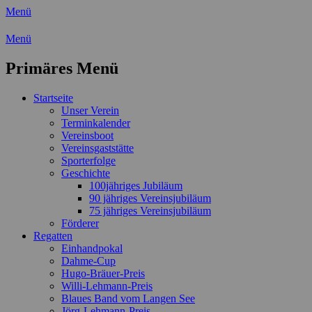
Menü
Wassersport-Verein 1921 e.V.
Menü
Regattasport und Wasserwandern -
Primäres Menü
Freizeit mit der ganzen Familie
Zum
Startseite
Inhalt
Unser Verein
springen
Terminkalender
Vereinsboot
Vereinsgaststätte
Sporterfolge
Geschichte
100jähriges Jubiläum
90 jähriges Vereinsjubiläum
75 jähriges Vereinsjubiläum
Förderer
Regatten
Einhandpokal
Dahme-Cup
Hugo-Bräuer-Preis
Willi-Lehmann-Preis
Blaues Band vom Langen See
Jörg-Lehmann-Preis