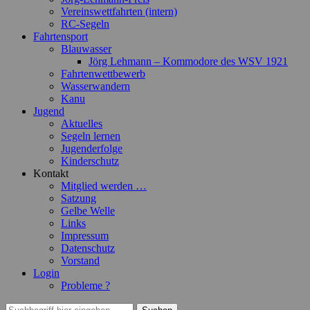
Vereinswettfahrten (intern)
RC-Segeln
Fahrtensport
Blauwasser
Jörg Lehmann – Kommodore des WSV 1921
Fahrtenwettbewerb
Wasserwandern
Kanu
Jugend
Aktuelles
Segeln lernen
Jugenderfolge
Kinderschutz
Kontakt
Mitglied werden …
Satzung
Gelbe Welle
Links
Impressum
Datenschutz
Vorstand
Login
Probleme ?
Suchen
Suchen