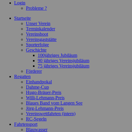
Login
Probleme ?
Startseite
Unser Verein
Terminkalender
Vereinsboot
Vereinsgaststätte
Sporterfolge
Geschichte
100jähriges Jubiläum
90 jähriges Vereinsjubiläum
75 jähriges Vereinsjubiläum
Förderer
Regatten
Einhandpokal
Dahme-Cup
Hugo-Bräuer-Preis
Willi-Lehmann-Preis
Blaues Band vom Langen See
Jörg-Lehmann-Preis
Vereinswettfahrten (intern)
RC-Segeln
Fahrtensport
Blauwasser