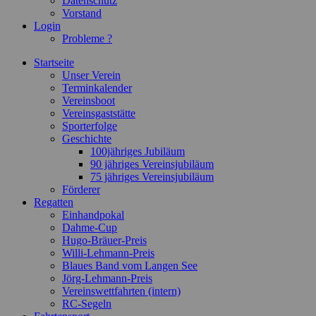
Datenschutz
Vorstand
Login
Probleme ?
Startseite
Unser Verein
Terminkalender
Vereinsboot
Vereinsgaststätte
Sporterfolge
Geschichte
100jähriges Jubiläum
90 jähriges Vereinsjubiläum
75 jähriges Vereinsjubiläum
Förderer
Regatten
Einhandpokal
Dahme-Cup
Hugo-Bräuer-Preis
Willi-Lehmann-Preis
Blaues Band vom Langen See
Jörg-Lehmann-Preis
Vereinswettfahrten (intern)
RC-Segeln