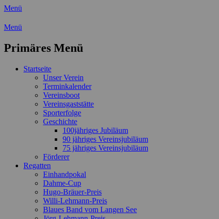
Menü
Wassersport-Verein 1921 e.V.
Menü
Regattasport und Wasserwandern -
Primäres Menü
Freizeit mit der ganzen Familie
Zum
Startseite
Inhalt
Unser Verein
springen
Terminkalender
Vereinsboot
Vereinsgaststätte
Sporterfolge
Geschichte
100jähriges Jubiläum
90 jähriges Vereinsjubiläum
75 jähriges Vereinsjubiläum
Förderer
Regatten
Einhandpokal
Dahme-Cup
Hugo-Bräuer-Preis
Willi-Lehmann-Preis
Blaues Band vom Langen See
Jörg-Lehmann-Preis