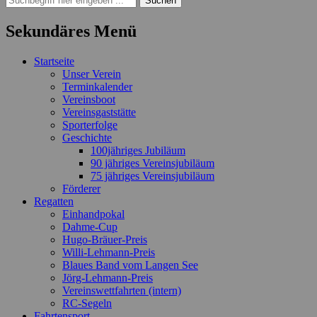
nach:
Sekundäres Menü
Zum
Startseite
Inhalt
Unser Verein
springen
Terminkalender
Vereinsboot
Vereinsgaststätte
Sporterfolge
Geschichte
100jähriges Jubiläum
90 jähriges Vereinsjubiläum
75 jähriges Vereinsjubiläum
Förderer
Regatten
Einhandpokal
Dahme-Cup
Hugo-Bräuer-Preis
Willi-Lehmann-Preis
Blaues Band vom Langen See
Jörg-Lehmann-Preis
Vereinswettfahrten (intern)
RC-Segeln
Fahrtensport