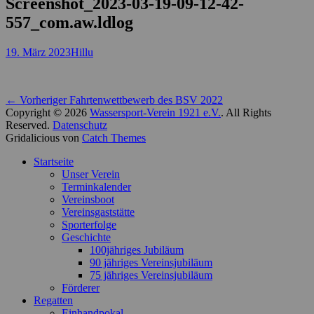
Screenshot_2023-03-19-09-12-42-
557_com.aw.ldlog
Posted
Autor
19. März 2023
Hillu
on
Beitragsnavigation
Vorheriger
← Vorheriger
Fahrtenwettbewerb des BSV 2022
Beitrag:
Copyright © 2026
Wassersport-Verein 1921 e.V.
. All Rights
Reserved.
Datenschutz
Gridalicious von
Catch Themes
Nach
Startseite
oben
Unser Verein
scrollen
Terminkalender
Vereinsboot
Vereinsgaststätte
Sporterfolge
Geschichte
100jähriges Jubiläum
90 jähriges Vereinsjubiläum
75 jähriges Vereinsjubiläum
Förderer
Regatten
Einhandpokal