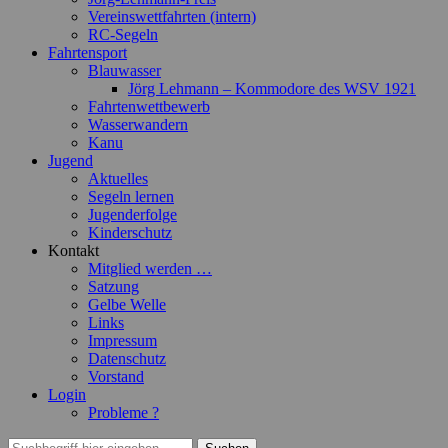
Vereinswettfahrten (intern)
RC-Segeln
Fahrtensport
Blauwasser
Jörg Lehmann – Kommodore des WSV 1921
Fahrtenwettbewerb
Wasserwandern
Kanu
Jugend
Aktuelles
Segeln lernen
Jugenderfolge
Kinderschutz
Kontakt
Mitglied werden …
Satzung
Gelbe Welle
Links
Impressum
Datenschutz
Vorstand
Login
Probleme ?
Suchen
Suchen