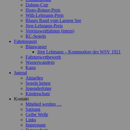
Dahme-Cup
Hugo-Bräuer-Preis
Willi-Lehmann-Preis
Blaues Band vom Langen See
Jörg-Lehmann-Preis
Vereinswettfahrten (intern)
RC-Segeln
Fahrtensport
Blauwasser
Jörg Lehmann – Kommodore des WSV 1921
Fahrtenwettbewerb
Wasserwandern
Kanu
Jugend
Aktuelles
Segeln lernen
Jugenderfolge
Kinderschutz
Kontakt
Mitglied werden …
Satzung
Gelbe Welle
Links
Impressum