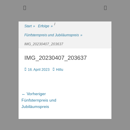
Regattasport und Wasserwandern - Freizeit mit der ganzen
Wassersport-Verein
Familie
1921 e.V.
/
Start
»
Erfolge
»
Fünfsternpreis und Jubiläumspreis
»
IMG_20230407_203637
IMG_20230407_203637
Posted
Autor
16. April 2023
Hillu
on
Beitragsnavigation
Vorheriger
← Vorheriger
Beitrag:
Fünfsternpreis und
Jubiläumspreis