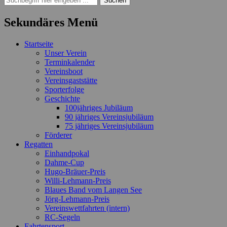
nach:
Sekundäres Menü
Zum
Startseite
Inhalt
Unser Verein
springen
Terminkalender
Vereinsboot
Vereinsgaststätte
Sporterfolge
Geschichte
100jähriges Jubiläum
90 jähriges Vereinsjubiläum
75 jähriges Vereinsjubiläum
Förderer
Regatten
Einhandpokal
Dahme-Cup
Hugo-Bräuer-Preis
Willi-Lehmann-Preis
Blaues Band vom Langen See
Jörg-Lehmann-Preis
Vereinswettfahrten (intern)
RC-Segeln
Fahrtensport