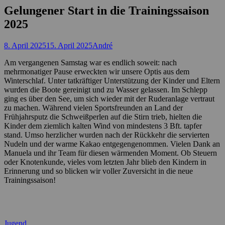
Gelungener Start in die Trainingssaison
2025
Posted
Autor
8. April 2025
15. April 2025
André
on
Am vergangenen Samstag war es endlich soweit: nach
mehrmonatiger Pause erweckten wir unsere Optis aus dem
Winterschlaf. Unter tatkräftiger Unterstützung der Kinder und Eltern
wurden die Boote gereinigt und zu Wasser gelassen. Im Schlepp
ging es über den See, um sich wieder mit der Ruderanlage vertraut
zu machen. Während vielen Sportsfreunden an Land der
Frühjahrsputz die Schweißperlen auf die Stirn trieb, hielten die
Kinder dem ziemlich kalten Wind von mindestens 3 Bft. tapfer
stand. Umso herzlicher wurden nach der Rückkehr die servierten
Nudeln und der warme Kakao entgegengenommen. Vielen Dank an
Manuela und ihr Team für diesen wärmenden Moment. Ob Steuern
oder Knotenkunde, vieles vom letzten Jahr blieb den Kindern in
Erinnerung und so blicken wir voller Zuversicht in die neue
Trainingssaison!
Kategorien
Jugend