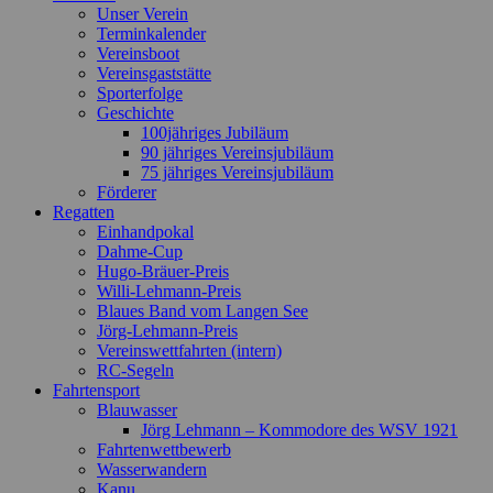
Unser Verein
Terminkalender
Vereinsboot
Vereinsgaststätte
Sporterfolge
Geschichte
100jähriges Jubiläum
90 jähriges Vereinsjubiläum
75 jähriges Vereinsjubiläum
Förderer
Regatten
Einhandpokal
Dahme-Cup
Hugo-Bräuer-Preis
Willi-Lehmann-Preis
Blaues Band vom Langen See
Jörg-Lehmann-Preis
Vereinswettfahrten (intern)
RC-Segeln
Fahrtensport
Blauwasser
Jörg Lehmann – Kommodore des WSV 1921
Fahrtenwettbewerb
Wasserwandern
Kanu