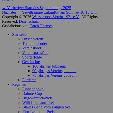
Beitragsnavigation
Vorheriger
← Vorheriger
Start des Segeltrainings 2025
Nächster
Beitrag:
Nächster →
Segeltraining zukünftig am Sonntag 10-13 Uhr
Beitrag:
Copyright © 2026
Wassersport-Verein 1921 e.V.
. All Rights
Reserved.
Datenschutz
Gridalicious von
Catch Themes
Nach
Startseite
oben
Unser Verein
scrollen
Terminkalender
Vereinsboot
Vereinsgaststätte
Sporterfolge
Geschichte
100jähriges Jubiläum
90 jähriges Vereinsjubiläum
75 jähriges Vereinsjubiläum
Förderer
Regatten
Einhandpokal
Dahme-Cup
Hugo-Bräuer-Preis
Willi-Lehmann-Preis
Blaues Band vom Langen See
Jörg-Lehmann-Preis