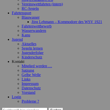
Vereinswettfahrten (intern)
RC-Segeln
Fahrtensport
Blauwasser
Jörg Lehmann – Kommodore des WSV 1921
Fahrtenwettbewerb
Wasserwandern
Kanu
Jugend
Aktuelles
Segeln lernen
Jugenderfolge
Kinderschutz
Kontakt
Mitglied werden …
Satzung
Gelbe Welle
Links
Impressum
Datenschutz
Vorstand
Login
Probleme ?
Suchen
Suchen