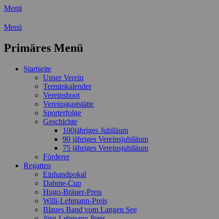
Menü
Wassersport-Verein 1921 e.V.
Menü
Regattasport und Wasserwandern -
Primäres Menü
Freizeit mit der ganzen Familie
Zum
Startseite
Inhalt
Unser Verein
springen
Terminkalender
Vereinsboot
Vereinsgaststätte
Sporterfolge
Geschichte
100jähriges Jubiläum
90 jähriges Vereinsjubiläum
75 jähriges Vereinsjubiläum
Förderer
Regatten
Einhandpokal
Dahme-Cup
Hugo-Bräuer-Preis
Willi-Lehmann-Preis
Blaues Band vom Langen See
Jörg-Lehmann-Preis