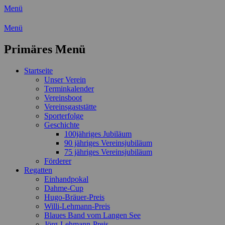
Menü
Wassersport-Verein 1921 e.V.
Menü
Regattasport und Wasserwandern -
Primäres Menü
Freizeit mit der ganzen Familie
Zum
Startseite
Inhalt
Unser Verein
springen
Terminkalender
Vereinsboot
Vereinsgaststätte
Sporterfolge
Geschichte
100jähriges Jubiläum
90 jähriges Vereinsjubiläum
75 jähriges Vereinsjubiläum
Förderer
Regatten
Einhandpokal
Dahme-Cup
Hugo-Bräuer-Preis
Willi-Lehmann-Preis
Blaues Band vom Langen See
Jörg-Lehmann-Preis