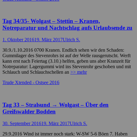
Tag 34/35- Wolgast – Stettin – Kranen,
Notreparatur und Nachtschlag aufs Urlaubsende zu
Posted
Autor
1. Oktober 2016
19. März 2017
Ulrich S.
on
30.9./1.10.2016 0700 Kranen. Endlich sehen wir den Schaden:
Gummilager des Stevenrohrs ist auf der Welle rausgerutscht. Werft
kann erst nach Feiertag (3.10.) helfen, geben uns aber Kranzeit für
Notreparatur: Lagergummi wird ins Stevenrohr geschoben und mit
Schlauch und Schlauchschellen an
>> mehr
Kategorien
Trude Xtended - Ostsee 2016
Tag 33 – Stralsund → Wolgast – Über den
Greifswalder Bodden
Posted
Autor
30. September 2016
19. März 2017
Ulrich S.
on
29.9.2016 Wind ist immer noch stark: W-SW 5-6 Böen 7. Haben