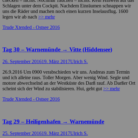
checken – nichts. Nochmal Tauchen – nichts. Kein Hinweis auf das
Schlagen unter dem Cockpit. Nachdem Einräumen schnappen wir
uns die Räder und machen noch einen kurzen Inselausflug. 1600
legen wir ab nach
>> mehr
Kategorien
Trude Xtended - Ostsee 2016
Tag 30 – Warnemünde → Vitte (Hiddensee)
Posted
Autor
26. September 2016
19. März 2017
Ulrich S.
on
26.9.2016 Um 0900 verabschieden wir uns. Andreas zum Termin
und ich alleine raus. Toller Morgen. Aber wenig Wind. Segle und
motore abwechselnd an der Westküste des Darß rauf. Ab Darßer Ort
scheint sich der Wind zu stabilisieren. Hui, geht gut
>> mehr
Kategorien
Trude Xtended - Ostsee 2016
Tag 29 – Heiligenhafen → Warnemünde
Posted
Autor
25. September 2016
19. März 2017
Ulrich S.