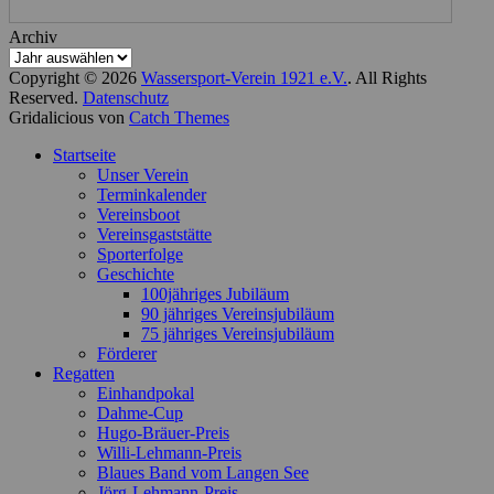
Archiv
Copyright © 2026
Wassersport-Verein 1921 e.V.
. All Rights
Reserved.
Datenschutz
Gridalicious von
Catch Themes
Nach
Startseite
oben
Unser Verein
scrollen
Terminkalender
Vereinsboot
Vereinsgaststätte
Sporterfolge
Geschichte
100jähriges Jubiläum
90 jähriges Vereinsjubiläum
75 jähriges Vereinsjubiläum
Förderer
Regatten
Einhandpokal
Dahme-Cup
Hugo-Bräuer-Preis
Willi-Lehmann-Preis
Blaues Band vom Langen See
Jörg-Lehmann-Preis