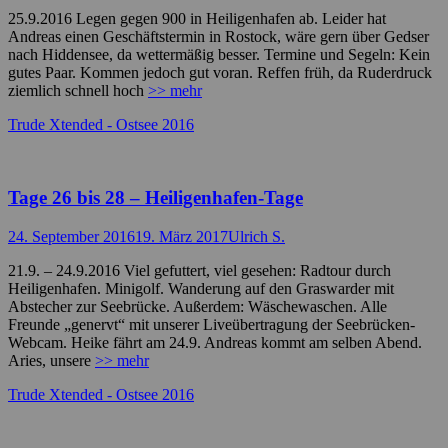
on
25.9.2016 Legen gegen 900 in Heiligenhafen ab. Leider hat
Andreas einen Geschäftstermin in Rostock, wäre gern über Gedser
nach Hiddensee, da wettermäßig besser. Termine und Segeln: Kein
gutes Paar. Kommen jedoch gut voran. Reffen früh, da Ruderdruck
ziemlich schnell hoch
>> mehr
Kategorien
Trude Xtended - Ostsee 2016
Tage 26 bis 28 – Heiligenhafen-Tage
Posted
Autor
24. September 2016
19. März 2017
Ulrich S.
on
21.9. – 24.9.2016 Viel gefuttert, viel gesehen: Radtour durch
Heiligenhafen. Minigolf. Wanderung auf den Graswarder mit
Abstecher zur Seebrücke. Außerdem: Wäschewaschen. Alle
Freunde „genervt“ mit unserer Liveübertragung der Seebrücken-
Webcam. Heike fährt am 24.9. Andreas kommt am selben Abend.
Aries, unsere
>> mehr
Kategorien
Trude Xtended - Ostsee 2016