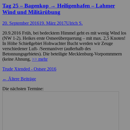
Tag 25 – Bagenkop → Heiligenhafen – Lahmer
Wind und Militärübung
Posted
Autor
20. September 2016
19. März 2017
Ulrich S.
on
20.9.2016 Früh, bei bedecktem Himmel geht es mit wenig Wind los
(NW 1-2). Heikes erste Ostseeüberquerung – mit max. 2,5 Knoten!
In Höhe Schießgebiet Hohwachter Bucht werden wir Zeuge
verschiedener Luft- /Seemanöver (außerhalb des
Betonnungsgebietes). Die beteiligte Mecklenburg-Vorpommmern
(keine Ahnung,
>> mehr
Kategorien
Trude Xtended - Ostsee 2016
Beitragsnavigation
←
Ältere Beiträge
Die nächsten Termine: