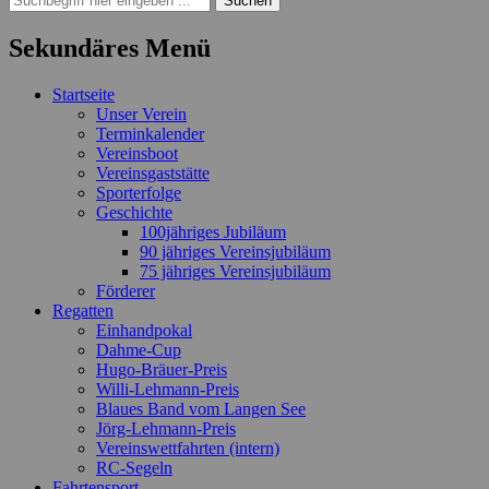
nach:
Sekundäres Menü
Zum
Startseite
Inhalt
Unser Verein
springen
Terminkalender
Vereinsboot
Vereinsgaststätte
Sporterfolge
Geschichte
100jähriges Jubiläum
90 jähriges Vereinsjubiläum
75 jähriges Vereinsjubiläum
Förderer
Regatten
Einhandpokal
Dahme-Cup
Hugo-Bräuer-Preis
Willi-Lehmann-Preis
Blaues Band vom Langen See
Jörg-Lehmann-Preis
Vereinswettfahrten (intern)
RC-Segeln
Fahrtensport