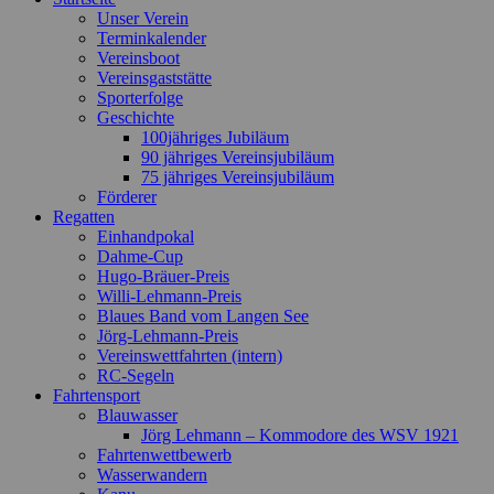
Unser Verein
Terminkalender
Vereinsboot
Vereinsgaststätte
Sporterfolge
Geschichte
100jähriges Jubiläum
90 jähriges Vereinsjubiläum
75 jähriges Vereinsjubiläum
Förderer
Regatten
Einhandpokal
Dahme-Cup
Hugo-Bräuer-Preis
Willi-Lehmann-Preis
Blaues Band vom Langen See
Jörg-Lehmann-Preis
Vereinswettfahrten (intern)
RC-Segeln
Fahrtensport
Blauwasser
Jörg Lehmann – Kommodore des WSV 1921
Fahrtenwettbewerb
Wasserwandern