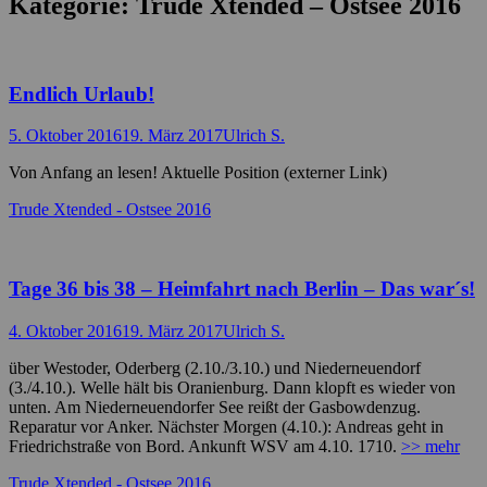
Kategorie:
Trude Xtended – Ostsee 2016
Endlich Urlaub!
Posted
Autor
5. Oktober 2016
19. März 2017
Ulrich S.
on
Von Anfang an lesen! Aktuelle Position (externer Link)
Kategorien
Trude Xtended - Ostsee 2016
Tage 36 bis 38 – Heimfahrt nach Berlin – Das war´s!
Posted
Autor
4. Oktober 2016
19. März 2017
Ulrich S.
on
über Westoder, Oderberg (2.10./3.10.) und Niederneuendorf
(3./4.10.). Welle hält bis Oranienburg. Dann klopft es wieder von
unten. Am Niederneuendorfer See reißt der Gasbowdenzug.
Reparatur vor Anker. Nächster Morgen (4.10.): Andreas geht in
Friedrichstraße von Bord. Ankunft WSV am 4.10. 1710.
>> mehr
Kategorien
Trude Xtended - Ostsee 2016