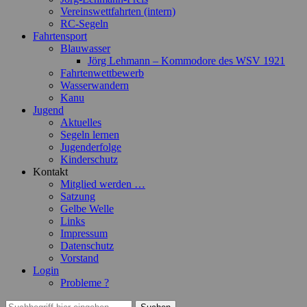
Vereinswettfahrten (intern)
RC-Segeln
Fahrtensport
Blauwasser
Jörg Lehmann – Kommodore des WSV 1921
Fahrtenwettbewerb
Wasserwandern
Kanu
Jugend
Aktuelles
Segeln lernen
Jugenderfolge
Kinderschutz
Kontakt
Mitglied werden …
Satzung
Gelbe Welle
Links
Impressum
Datenschutz
Vorstand
Login
Probleme ?
Suchen
Suchen