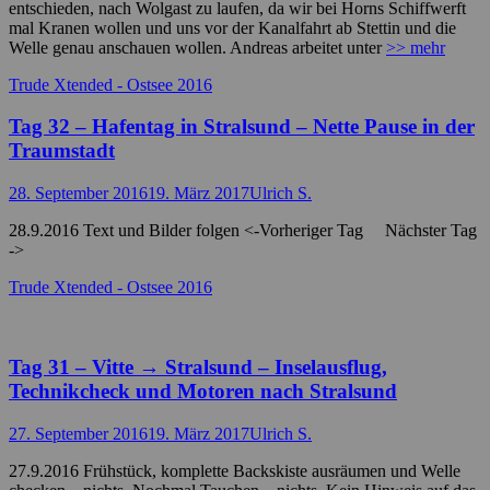
entschieden, nach Wolgast zu laufen, da wir bei Horns Schiffwerft
mal Kranen wollen und uns vor der Kanalfahrt ab Stettin und die
Welle genau anschauen wollen. Andreas arbeitet unter
>> mehr
Kategorien
Trude Xtended - Ostsee 2016
Tag 32 – Hafentag in Stralsund – Nette Pause in der
Traumstadt
Posted
Autor
28. September 2016
19. März 2017
Ulrich S.
on
28.9.2016 Text und Bilder folgen <-Vorheriger Tag Nächster Tag
->
Kategorien
Trude Xtended - Ostsee 2016
Tag 31 – Vitte → Stralsund – Inselausflug,
Technikcheck und Motoren nach Stralsund
Posted
Autor
27. September 2016
19. März 2017
Ulrich S.
on
27.9.2016 Frühstück, komplette Backskiste ausräumen und Welle