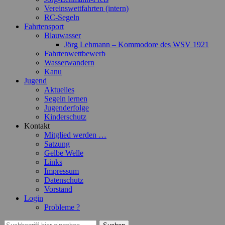
Vereinswettfahrten (intern)
RC-Segeln
Fahrtensport
Blauwasser
Jörg Lehmann – Kommodore des WSV 1921
Fahrtenwettbewerb
Wasserwandern
Kanu
Jugend
Aktuelles
Segeln lernen
Jugenderfolge
Kinderschutz
Kontakt
Mitglied werden …
Satzung
Gelbe Welle
Links
Impressum
Datenschutz
Vorstand
Login
Probleme ?
Suchen
Suchen