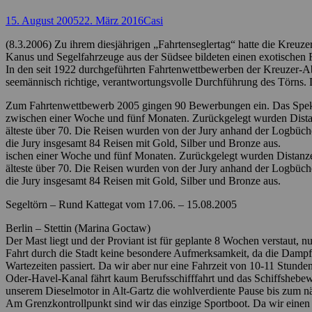
Posted
Autor
15. August 2005
22. März 2016
Casi
on
(8.3.2006) Zu ihrem diesjährigen „Fahrtenseglertag“ hatte die Kre
Kanus und Segelfahrzeuge aus der Südsee bildeten einen exotischen R
In den seit 1922 durchgeführten Fahrtenwettbewerben der Kreuzer-Abt
seemännisch richtige, verantwortungsvolle Durchführung des Törns. D
Zum Fahrtenwettbewerb 2005 gingen 90 Bewerbungen ein. Das Spektru
zwischen einer Woche und fünf Monaten. Zurückgelegt wurden Distan
älteste über 70. Die Reisen wurden von der Jury anhand der Logbüch
die Jury insgesamt 84 Reisen mit Gold, Silber und Bronze aus.
ischen einer Woche und fünf Monaten. Zurückgelegt wurden Distanzen
älteste über 70. Die Reisen wurden von der Jury anhand der Logbüch
die Jury insgesamt 84 Reisen mit Gold, Silber und Bronze aus.
Segeltörn – Rund Kattegat vom 17.06. – 15.08.2005
Berlin – Stettin (Marina Goctaw)
Der Mast liegt und der Proviant ist für geplante 8 Wochen verstaut,
Fahrt durch die Stadt keine besondere Aufmerksamkeit, da die Dampfe
Wartezeiten passiert. Da wir aber nur eine Fahrzeit von 10-11 Stun
Oder-Havel-Kanal fährt kaum Berufsschifffahrt und das Schiffshebewe
unserem Dieselmotor in Alt-Gartz die wohlverdiente Pause bis zum n
Am Grenzkontrollpunkt sind wir das einzige Sportboot. Da wir einen 