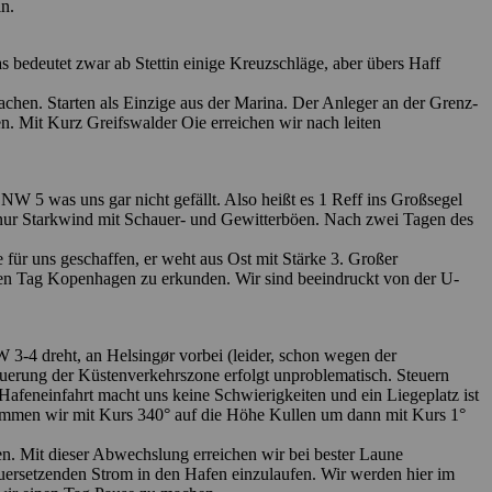
ln.
 bedeutet zwar ab Stettin einige Kreuzschläge, aber übers Haff
hen. Starten als Einzige aus der Marina. Der Anleger an der Grenz­
n. Mit Kurz Greifswalder Oie erreichen wir nach leiten
W 5 was uns gar nicht gefällt. Also heißt es 1 Reff ins Großsegel
n, nur Starkwind mit Schauer- und Gewitterböen. Nach zwei Tagen des
für uns geschaffen, er weht aus Ost mit Stärke 3. Großer
ten Tag Kopenhagen zu erkunden. Wir sind beeindruckt von der U-
 3-4 dreht, an Helsingør vorbei (leider, schon wegen der
Querung der Küstenverkehrszone erfolgt unproblematisch. Steuern
afeneinfahrt macht uns keine Schwierigkeiten und ein Liegeplatz ist
ommen wir mit Kurs 340° auf die Höhe Kullen um dann mit Kurs 1°
en. Mit dieser Abwechslung erreichen wir bei bester Laune
uersetzenden Strom in den Hafen einzulaufen. Wir werden hier im