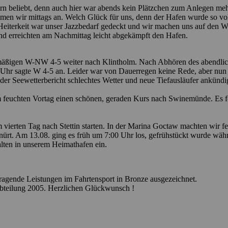
ern beliebt, denn auch hier war abends kein Plätzchen zum Anlegen meh
men wir mittags an. Welch Glück für uns, denn der Hafen wurde so vol
 Heiterkeit war unser Jazzbedarf gedeckt und wir machen uns auf den
und erreichten am Nachmittag leicht abgekämpft den Hafen.
chmäßigen W-NW 4-5 weiter nach Klintholm. Nach Abhören des abendlic
0 Uhr sagte W 4-5 an. Leider war von Dauerregen keine Rede, aber nu
 See­wetter­bericht schlechtes Wetter und neue Tiefausläufer ankündigt
 feuchten Vortag einen schönen, geraden Kurs nach Swinemünde. Es fol
vierten Tag nach Stettin starten. In der Marina Goctaw machten wir f
nürt. Am 13.08. ging es früh um 7:00 Uhr los, gefrühstückt wurde wä
lten in unserem Heimathafen ein.
ragende Leistungen im Fahrtensport in Bronze ausgezeichnet.
bteilung 2005. Herzlichen Glückwunsch !