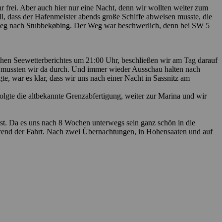
r frei. Aber auch hier nur eine Nacht, denn wir wollten weiter zum
l, dass der Hafenmeister abends große Schiffe abweisen musste, die
 Weg nach Stubbekøbing. Der Weg war beschwerlich, denn bei SW 5
hen Seewetterberichtes um 21:00 Uhr, beschließen wir am Tag darauf
n mussten wir da durch. Und immer wieder Ausschau halten nach
e, war es klar, dass wir uns nach einer Nacht in Sassnitz am
gte die altbekannte Grenzabfertigung, weiter zur Marina und wir
est. Da es uns nach 8 Wochen unterwegs sein ganz schön in die
hrend der Fahrt. Nach zwei Übernachtungen, in Hohensaaten und auf