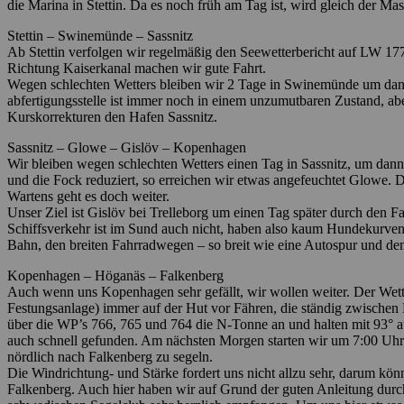
die Marina in Stettin. Da es noch früh am Tag ist, wird gleich der M
Stettin – Swinemünde – Sassnitz
Ab Stettin verfolgen wir regelmäßig den Seewetterbericht auf LW 177
Richtung Kaiserkanal machen wir gute Fahrt.
Wegen schlechten Wetters bleiben wir 2 Tage in Swinemünde um dann 
abfertigungs­stelle ist immer noch in einem unzumutbaren Zustand, ab
Kurskorrekturen den Hafen Sassnitz.
Sassnitz – Glowe – Gislöv – Kopenhagen
Wir bleiben wegen schlechten Wetters einen Tag in Sassnitz, um dann
und die Fock reduziert, so erreichen wir etwas angefeuchtet Glowe. 
Wartens geht es doch weiter.
Unser Ziel ist Gislöv bei Trelleborg um einen Tag später durch den 
Schiffsverkehr ist im Sund auch nicht, haben also kaum Hundekurve
Bahn, den breiten Fahrradwegen – so breit wie eine Autospur und d
Kopenhagen – Höganäs – Falkenberg
Auch wenn uns Kopenhagen sehr gefällt, wir wollen weiter. Der Wette
Festungsanlage) immer auf der Hut vor Fähren, die ständig zwischen 
über die WP’s 766, 765 und 764 die N-Tonne an und halten mit 93° au
auch schnell gefunden. Am nächsten Morgen starten wir um 7:00 Uhr
nördlich nach Falkenberg zu segeln.
Die Windrichtung- und Stärke fordert uns nicht allzu sehr, darum kö
Falkenberg. Auch hier haben wir auf Grund der guten Anleitung durc