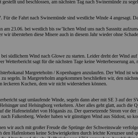
ast gestellt und beschlossen, am nächsten Tag nach Swinemünde zu sege
. Für die Fahrt nach Swinemünde sind westliche Winde 4 angesagt. Das
am 23.06. bei westlich bis sw’lichen Wind uns nach Sassnitz aufzumac
er wir überstehen diese Misere auch in diesem Jahr wieder ohne Schade
 bei südlichem Wind nach Glowe zu starten. Leider dreht der Wind auf N
Der Wetterbericht sagt für die nächsten Tage keine Wetterbesserung a
Falsterbokanal Margreteholm / Kopenhagen anzulaufen. Der Wind ist wie 
n zu segeln. In Margreteholm angekommen beschließen wir, den nächs
em leckeren Kuchen, dem wir nicht widerstehen können.
rbericht sagt umlaufende Winde, segeln dann aber mit SE 3 auf der SW
Helsingør und Helsingborg verkehren. Aber alles geht glatt, auch die 
f die Hafeneinfahrt von Höganäs zu. Der quersetzende Strom vor der H
 nach Falkenberg. Wieder haben wir günstigen Wind aus Südost, so k
nnen wir auch mit großer Freude die Sprünge der Schweinswale verfolg
h den Hafenlotsen keine Schwierigkeiten durch leichte Kreuzsee und q