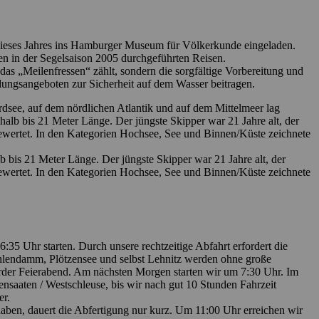
 dieses Jahres ins Hamburger Museum für Völkerkunde eingeladen.
en in der Segelsaison 2005 durchgeführten Reisen.
as „Meilenfressen“ zählt, sondern die sorgfältige Vorbereitung und
dungsangeboten zur Sicherheit auf dem Wasser beitragen.
see, auf dem nördlichen Atlantik und auf dem Mittelmeer lag
b bis 21 Meter Länge. Der jüngste Skipper war 21 Jahre alt, der
ewertet. In den Kategorien Hochsee, See und Binnen/Küste zeichnete
bis 21 Meter Länge. Der jüngste Skipper war 21 Jahre alt, der
ewertet. In den Kategorien Hochsee, See und Binnen/Küste zeichnete
5 Uhr starten. Durch unsere rechtzeitige Abfahrt erfordert die
Mühlendamm, Plötzensee und selbst Lehnitz werden ohne große
erder Feierabend. Am nächsten Morgen starten wir um 7:30 Uhr. Im
nsaaten / Westschleuse, bis wir nach gut 10 Stunden Fahrzeit
er.
aben, dauert die Abfertigung nur kurz. Um 11:00 Uhr erreichen wir