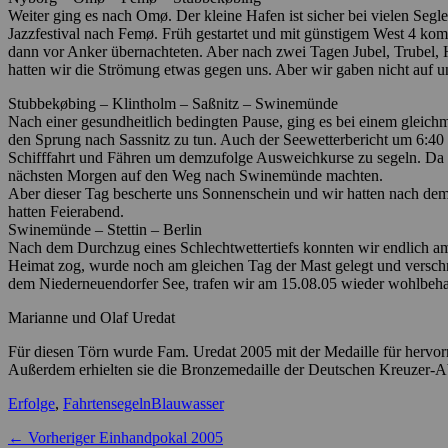
Weiter ging es nach Omø. Der kleine Hafen ist sicher bei vielen Segl
Jazzfestival nach Femø. Früh gestartet und mit günstigem West 4 kom
dann vor Anker übernachteten. Aber nach zwei Tagen Jubel, Trubel,
hatten wir die Strömung etwas gegen uns. Aber wir gaben nicht auf 
Stubbekøbing – Klintholm – Saßnitz – Swinemünde
Nach einer gesundheitlich bedingten Pause, ging es bei einem glei
den Sprung nach Sassnitz zu tun. Auch der Seewetterbericht um 6:4
Schifffahrt und Fähren um demzufolge Ausweichkurse zu segeln. Da der
nächsten Morgen auf den Weg nach Swinemünde machten.
Aber dieser Tag bescherte uns Sonnenschein und wir hatten nach dem
hatten Feierabend.
Swinemünde – Stettin – Berlin
Nach dem Durchzug eines Schlechtwettertiefs konnten wir endlich am 
Heimat zog, wurde noch am gleichen Tag der Mast gelegt und versch
dem Niederneuendorfer See, trafen wir am 15.08.05 wieder wohlbeha
Marianne und Olaf Uredat
Für diesen Törn wurde Fam. Uredat 2005 mit der Medaille für hervor
Außerdem erhielten sie die Bronzemedaille der Deutschen Kreuzer-A
Kategorien
Schlagworte
Erfolge
,
Fahrtensegeln
Blauwasser
Beitragsnavigation
Vorheriger
← Vorheriger
Einhandpokal 2005