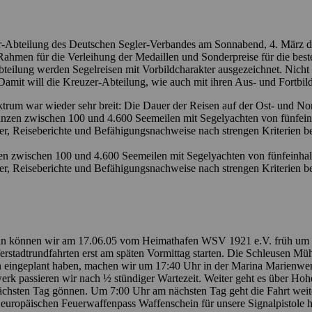
uzer-Abteilung des Deutschen Segler-Verbandes am Sonnabend, 4. März
ahmen für die Verleihung der Medaillen und Sonderpreise für die best
eilung werden Segelreisen mit Vorbildcharakter ausgezeichnet. Nicht d
amit will die Kreuzer-Abteilung, wie auch mit ihren Aus- und Fortbil
m war wieder sehr breit: Die Dauer der Reisen auf der Ost- und Nord
zen zwischen 100 und 4.600 Seemeilen mit Segelyachten von fünfeinhal
er, Reiseberichte und Befähigungsnachweise nach strengen Kriterien b
 zwischen 100 und 4.600 Seemeilen mit Segelyachten von fünfeinhalb 
er, Reiseberichte und Befähigungsnachweise nach strengen Kriterien b
 nun können wir am 17.06.05 vom Heimathafen WSV 1921 e.V. früh um 6:3
r­stad­trund­fahrten erst am späten Vormittag starten. Die Schleusen 
den eingeplant haben, machen wir um 17:40 Uhr in der Marina Marienw
rk passieren wir nach ½ stündiger Wartezeit. Weiter geht es über Hohe
ächsten Tag gönnen. Um 7:00 Uhr am nächsten Tag geht die Fahrt weit
europäischen Feuerwaffenpass Waffenschein für unsere Signalpistole h