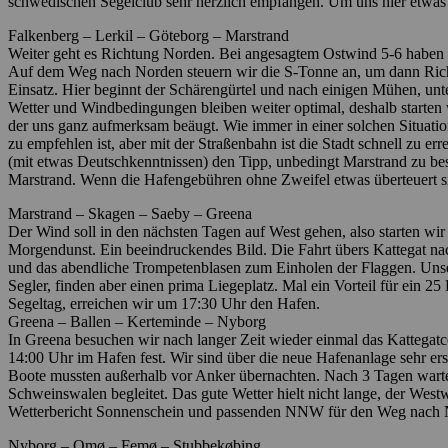
schwedischen Segelclub sehr herzlich empfangen. Um uns hier etwas 
Falkenberg – Lerkil – Göteborg – Marstrand
Weiter geht es Richtung Norden. Bei angesagtem Ostwind 5-6 haben w
Auf dem Weg nach Norden steuern wir die S-Tonne an, um dann Ric
Einsatz. Hier beginnt der Schärengürtel und nach einigen Mühen, un
Wetter und Windbedingungen bleiben weiter optimal, deshalb starten
der uns ganz aufmerksam beäugt. Wie immer in einer solchen Situatio
zu empfehlen ist, aber mit der Straßenbahn ist die Stadt schnell zu e
(mit etwas Deutschkenntnissen) den Tipp, unbedingt Marstrand zu be
Marstrand. Wenn die Hafengebühren ohne Zweifel etwas überteuert sin
Marstrand – Skagen – Saeby – Greena
Der Wind soll in den nächsten Tagen auf West gehen, also starten w
Morgendunst. Ein beeindruckendes Bild. Die Fahrt übers Kattegat nach 
und das abendliche Trompetenblasen zum Einholen der Flaggen. Unser
Segler, finden aber einen prima Liegeplatz. Mal ein Vorteil für ein 2
Segeltag, erreichen wir um 17:30 Uhr den Hafen.
Greena – Ballen – Kerteminde – Nyborg
In Greena besuchen wir nach langer Zeit wieder einmal das Kattegat
14:00 Uhr im Hafen fest. Wir sind über die neue Hafenanlage sehr ers
Boote mussten außerhalb vor Anker übernachten. Nach 3 Tagen warte
Schweinswalen begleitet. Das gute Wetter hielt nicht lange, der Wes
Wetterbericht Sonnenschein und passenden NNW für den Weg nach Ny
Nyborg – Omø – Femø – Stubbekøbing