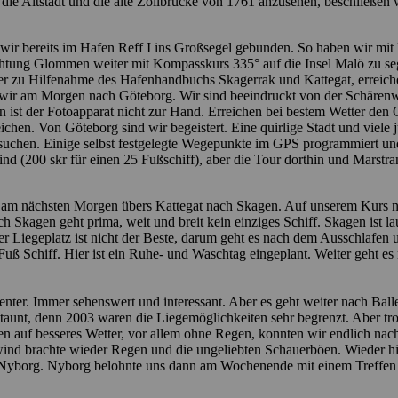
die Altstadt und die alte Zollbrücke von 1761 anzusehen, beschließen
ir bereits im Hafen Reff I ins Großsegel gebunden. So haben wir mit 
htung Glommen weiter mit Kompasskurs 335° auf die Insel Malö zu s
ter zu Hilfenahme des Hafenhandbuchs Skagerrak und Kattegat, erreic
 wir am Morgen nach Göteborg. Wir sind beeindruckt von der Schärenw
n ist der Fotoapparat nicht zur Hand. Erreichen bei bestem Wetter den
rreichen. Von Göteborg sind wir begeistert. Eine quirlige Stadt und vie
suchen. Einige selbst festgelegte Wegepunkte im GPS programmiert un
d (200 skr für einen 25 Fußschiff), aber die Tour dorthin und Marstra
ir am nächsten Morgen übers Kattegat nach Skagen. Auf unserem Kurs 
Skagen geht prima, weit und breit kein einziges Schiff. Skagen ist laut
 Liegeplatz ist nicht der Beste, darum geht es nach dem Ausschlafen 
5 Fuß Schiff. Hier ist ein Ruhe- und Waschtag eingeplant. Weiter geht 
center. Immer sehenswert und interessant. Aber es geht weiter nach 
taunt, denn 2003 waren die Liegemöglichkeiten sehr begrenzt. Aber tro
n auf besseres Wetter, vor allem ohne Regen, konnten wir endlich na
twind brachte wieder Regen und die ungeliebten Schauerböen. Wieder hi
borg. Nyborg belohnte uns dann am Wochenende mit einem Treffen vie