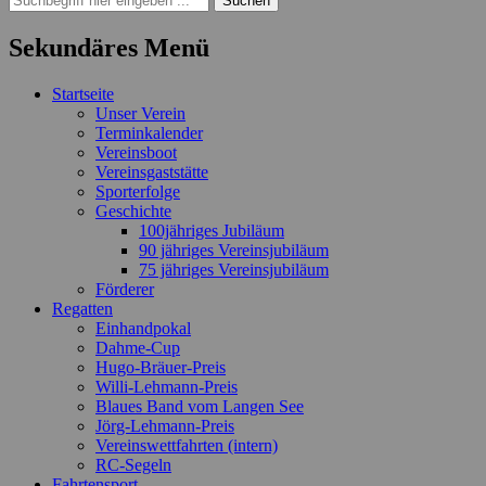
nach:
Sekundäres Menü
Zum
Startseite
Inhalt
Unser Verein
springen
Terminkalender
Vereinsboot
Vereinsgaststätte
Sporterfolge
Geschichte
100jähriges Jubiläum
90 jähriges Vereinsjubiläum
75 jähriges Vereinsjubiläum
Förderer
Regatten
Einhandpokal
Dahme-Cup
Hugo-Bräuer-Preis
Willi-Lehmann-Preis
Blaues Band vom Langen See
Jörg-Lehmann-Preis
Vereinswettfahrten (intern)
RC-Segeln
Fahrtensport