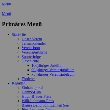
Menü
Wassersport-Verein 1921 e.V.
Menü
Regattasport und Wasserwandern - Freizei
Primäres Menü
Zum
Startseite
Inhalt
Unser Verein
springen
Terminkalender
Vereinsboot
Vereinsgaststätte
Sporterfolge
Geschichte
100jähriges Jubiläum
90 jähriges Vereinsjubiläum
75 jähriges Vereinsjubiläum
Förderer
Regatten
Einhandpokal
Dahme-Cup
Hugo-Bräuer-Preis
Willi-Lehmann-Preis
Blaues Band vom Langen See
Jörg-Lehmann-Preis