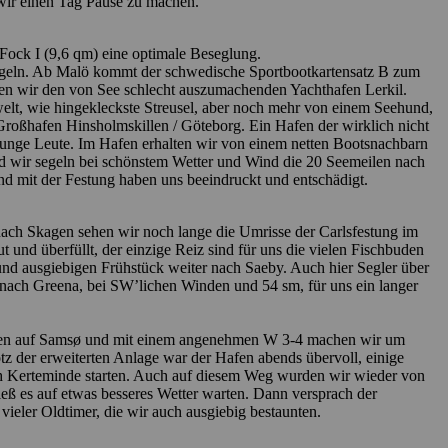
 wir einen Tag Pause zu machen.
Fock I (9,6 qm) eine optimale Beseglung.
egeln. Ab Malö kommt der schwedische Sportbootkartensatz B zum
hen wir den von See schlecht auszumachenden Yachthafen Lerkil.
elt, wie hingekleckste Streusel, aber noch mehr von einem Seehund,
 Großhafen Hinsholmskillen / Göteborg. Ein Hafen der wirklich nicht
le junge Leute. Im Hafen erhalten wir von einem netten Bootsnachbarn
d wir segeln bei schönstem Wetter und Wind die 20 See­meilen nach
nd mit der Festung haben uns beeindruckt und entschädigt.
nach Skagen sehen wir noch lange die Umrisse der Carlsfestung im
 und überfüllt, der einzige Reiz sind für uns die vielen Fischbuden
und ausgiebigen Frühstück weiter nach Saeby. Auch hier Segler über
es nach Greena, bei SW’lichen Winden und 54 sm, für uns ein langer
Ballen auf Samsø und mit einem angenehmen W 3-4 machen wir um
tz der erweiterten Anlage war der Hafen abends übervoll, einige
ch Kerteminde starten. Auch auf diesem Weg wurden wir wieder von
eß es auf etwas besseres Wetter warten. Dann versprach der
ler Oldtimer, die wir auch ausgiebig bestaunten.