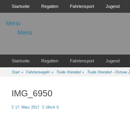
Primäres Menü
Zum
Startseite
Regatten
Fahrtensport
Jugend
Inhalt
springen
Menü
Menü
Regattasport und Wasserwandern - Freizeit mit der ganzen Familie
Wassersport-Verein
1921 e.V.
Sekundäres Menü
Zum
Startseite
Regatten
Fahrtensport
Jugend
Inhalt
springen
Start
»
Fahrtensegeln
»
Trude Xtended
»
Trude Xtended - Ostsee 
IMG_6950
Posted
Autor
17. März 2017
Ulrich S.
on