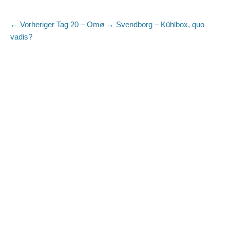
Beitragsnavigation
Vorheriger
← Vorheriger
Tag 20 – Omø → Svendborg – Kühlbox, quo
Beitrag:
vadis?