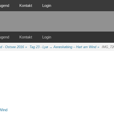
ugend
Kontakt
Login
n Familie
n 1921 e.V.
ugend
Kontakt
Login
d - Ostsee 2016
»
Tag 23 - Lyø → Aerøskøbing – Hart am Wind
»
IMG_72
 Wind