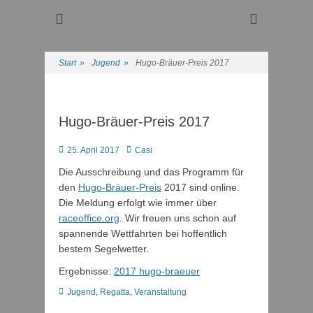
Regattasport und Wasserwandern - Freizeit mit der ganzen
Wassersport-Verein
Familie
1921 e.V.
Start
»
Jugend
»
Hugo-Bräuer-Preis 2017
Hugo-Bräuer-Preis 2017
Posted
Autor
25. April 2017
Casi
on
Die Ausschreibung und das Programm für
den
Hugo-Bräuer-Preis
2017 sind online.
Die Meldung erfolgt wie immer über
raceoffice.org
. Wir freuen uns schon auf
spannende Wettfahrten bei hoffentlich
bestem Segelwetter.
Ergebnisse:
2017 hugo-braeuer
Kategorien
Jugend
,
Regatta
,
Veranstaltung