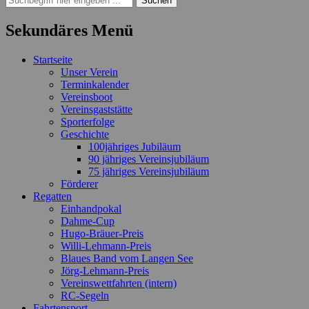
nach:
Sekundäres Menü
Zum
Startseite
Inhalt
Unser Verein
springen
Terminkalender
Vereinsboot
Vereinsgaststätte
Sporterfolge
Geschichte
100jähriges Jubiläum
90 jähriges Vereinsjubiläum
75 jähriges Vereinsjubiläum
Förderer
Regatten
Einhandpokal
Dahme-Cup
Hugo-Bräuer-Preis
Willi-Lehmann-Preis
Blaues Band vom Langen See
Jörg-Lehmann-Preis
Vereinswettfahrten (intern)
RC-Segeln
Fahrtensport