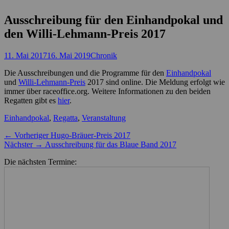
Ausschreibung für den Einhandpokal und
den Willi-Lehmann-Preis 2017
Posted
Autor
11. Mai 2017
16. Mai 2019
Chronik
on
Die Ausschreibungen und die Programme für den
Einhandpokal
und
Willi-Lehmann-Preis
2017 sind online. Die Meldung erfolgt wie
immer über raceoffice.org. Weitere Informationen zu den beiden
Regatten gibt es
hier
.
Kategorien
Einhandpokal
,
Regatta
,
Veranstaltung
Beitragsnavigation
Vorheriger
← Vorheriger
Hugo-Bräuer-Preis 2017
Nächster
Beitrag:
Nächster →
Ausschreibung für das Blaue Band 2017
Beitrag:
Die nächsten Termine: