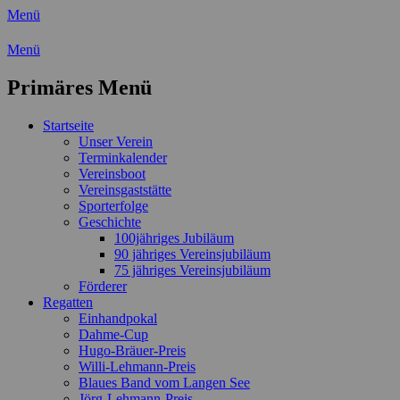
Menü
Wassersport-Verein 1921 e.V.
Menü
Regattasport und Wasserwandern -
Primäres Menü
Freizeit mit der ganzen Familie
Zum
Startseite
Inhalt
Unser Verein
springen
Terminkalender
Vereinsboot
Vereinsgaststätte
Sporterfolge
Geschichte
100jähriges Jubiläum
90 jähriges Vereinsjubiläum
75 jähriges Vereinsjubiläum
Förderer
Regatten
Einhandpokal
Dahme-Cup
Hugo-Bräuer-Preis
Willi-Lehmann-Preis
Blaues Band vom Langen See
Jörg-Lehmann-Preis