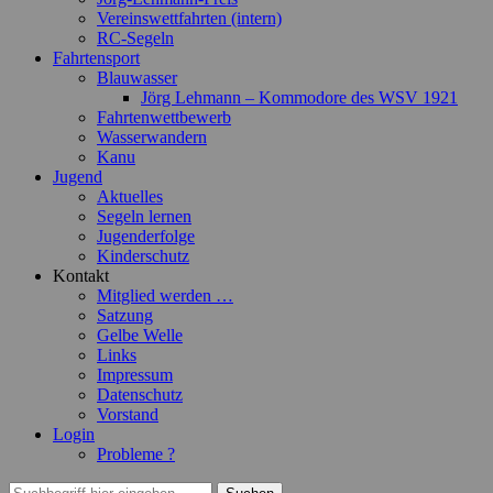
Vereinswettfahrten (intern)
RC-Segeln
Fahrtensport
Blauwasser
Jörg Lehmann – Kommodore des WSV 1921
Fahrtenwettbewerb
Wasserwandern
Kanu
Jugend
Aktuelles
Segeln lernen
Jugenderfolge
Kinderschutz
Kontakt
Mitglied werden …
Satzung
Gelbe Welle
Links
Impressum
Datenschutz
Vorstand
Login
Probleme ?
Suchen
Suchen