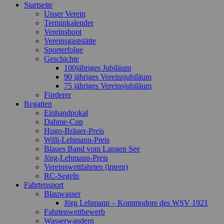
Startseite
Unser Verein
Terminkalender
Vereinsboot
Vereinsgaststätte
Sporterfolge
Geschichte
100jähriges Jubiläum
90 jähriges Vereinsjubiläum
75 jähriges Vereinsjubiläum
Förderer
Regatten
Einhandpokal
Dahme-Cup
Hugo-Bräuer-Preis
Willi-Lehmann-Preis
Blaues Band vom Langen See
Jörg-Lehmann-Preis
Vereinswettfahrten (intern)
RC-Segeln
Fahrtensport
Blauwasser
Jörg Lehmann – Kommodore des WSV 1921
Fahrtenwettbewerb
Wasserwandern