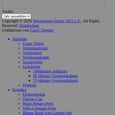
Archiv
Copyright © 2026
Wassersport-Verein 1921 e.V.
. All Rights
Reserved.
Datenschutz
Gridalicious von
Catch Themes
Nach
Startseite
oben
Unser Verein
scrollen
Terminkalender
Vereinsboot
Vereinsgaststätte
Sporterfolge
Geschichte
100jähriges Jubiläum
90 jähriges Vereinsjubiläum
75 jähriges Vereinsjubiläum
Förderer
Regatten
Einhandpokal
Dahme-Cup
Hugo-Bräuer-Preis
Willi-Lehmann-Preis
Blaues Band vom Langen See