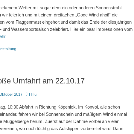
rockenem Wetter mit sogar dem ein oder anderen Sonnenstrahl
 wir feierlich und mit einem dreifachen „Gode Wind ahoi!“ die
en vom Flaggenmast eingeholt und damit das Ende der diesjährigen
- und Wassersportsaison zelebriert. Hier ein paar Impressionen vom
ehr
rien
nstaltung
oße Umfahrt am 22.10.17
d
Autor
Oktober 2017
Hillu
ag, 10:30 Abfahrt in Richtung Köpenick. Im Konvoi, alle schön
reinander, fahren wir bei Sonnenschein und mäßigem Wind einmal
e Müggelberge herum. Zuerst auf der Dahme vorbei an vielen
vereinen, wo noch tüchtig das Aufslippen vorbereitet wird. Dann