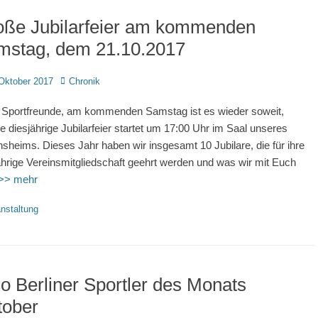
oße Jubilarfeier am kommenden
mstag, dem 21.10.2017
d
Autor
Oktober 2017
Chronik
 Sportfreunde, am kommenden Samstag ist es wieder soweit,
e diesjährige Jubilarfeier startet um 17:00 Uhr im Saal unseres
nsheims. Dieses Jahr haben wir insgesamt 10 Jubilare, die für ihre
ährige Vereinsmitgliedschaft geehrt werden und was wir mit Euch
>> mehr
rien
nstaltung
o Berliner Sportler des Monats
tober