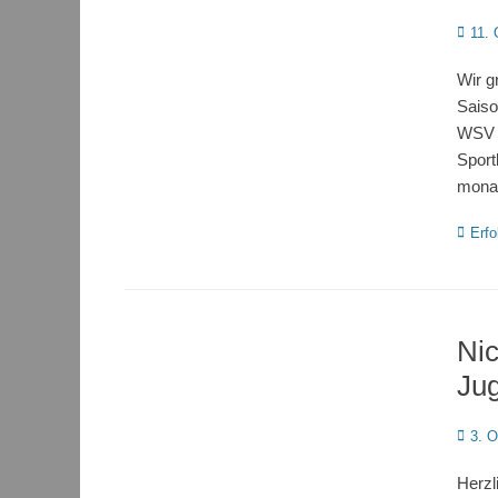
Poste
11. 
on
Wir g
Saiso
WSV 1
Sport
mona
Katego
Erfo
Nic
Jug
Poste
3. O
on
Herzl