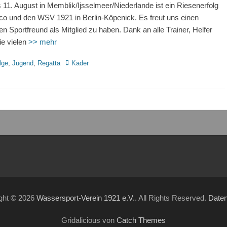
s 11. August in Memblik/Ijsselmeer/Niederlande ist ein Riesenerfolg
ico und den WSV 1921 in Berlin-Köpenick. Es freut uns einen
en Sportfreund als Mitglied zu haben. Dank an alle Trainer, Helfer
ie vielen
>> mehr
rien
Schlagworte
lge
,
Jugend
,
Regatta
Kader
ght © 2026
Wassersport-Verein 1921 e.V.
. All Rights Reserved.
Date
Gridalicious von
Catch Themes