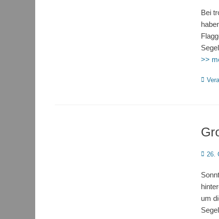
on
Bei t
haben
Flagg
Segel
>> m
Katego
Vera
Gr
Poste
26. 
on
Sonnt
hinte
um di
Segel