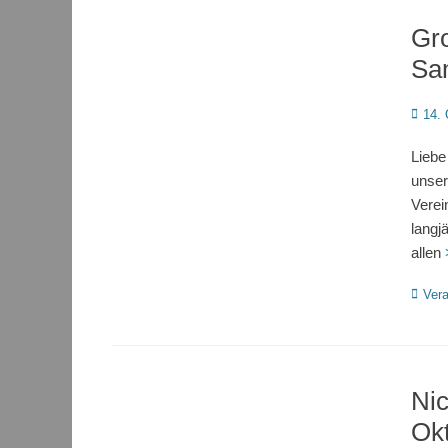
Gr
Sa
Poste
14. 
on
Liebe
unser
Verei
langj
allen
Katego
Vera
Nic
Ok