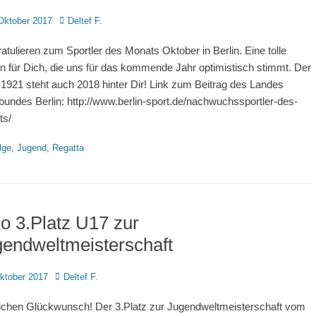
d
Autor
Oktober 2017
Deltef F.
ratulieren zum Sportler des Monats Oktober in Berlin. Eine tolle
n für Dich, die uns für das kommende Jahr optimistisch stimmt. Der
921 steht auch 2018 hinter Dir! Link zum Beitrag des Landes
bundes Berlin: http://www.berlin-sport.de/nachwuchssportler-des-
ts/
rien
lge
,
Jugend
,
Regatta
o 3.Platz U17 zur
endweltmeisterschaft
d
Autor
ktober 2017
Deltef F.
ichen Glückwunsch! Der 3.Platz zur Jugendweltmeisterschaft vom