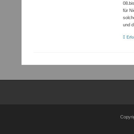
08.bi
für N
solch
und d
Katego
Erfo
Copyri