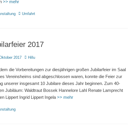
en
>> mehr
rien
Schlagworte
nstaltung
Umfahrt
ilarfeier 2017
d
Autor
Oktober 2017
Hillu
em die Vorbereitungen zur diesjährigen großen Jubilarfeier im Saal
es Vereinsheims sind abgeschlossen waren, konnte die Feier zur
g unserer insgesamt 10 Jubilare dieses Jahr beginnen. Zum 40-
gen Jubiläum: Waldtraut Bossek Hannelore Lahl Renate Lamprecht
en Lippert Ingrid Lippert Ingela
>> mehr
rien
nstaltung