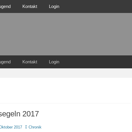
ugend
Kontakt
Login
n Familie
n 1921 e.V.
ugend
Kontakt
Login
segeln 2017
d
Autor
Oktober 2017
Chronik