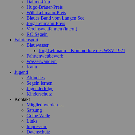
Dahme-Cup
Hugo-Bräuer-Preis
Willi-Lehmann-Preis
Blaues Band vom Langen See
Jörg-Lehmann-Preis
Vereinswettfahrten (intern)
RC-Segeln
Fahrtensport
Blauwasser
Jörg Lehmann – Kommodore des WSV 1921
Fahrtenwettbewerb
Wasserwandern
Kanu
Jugend
Aktuelles
Segeln lernen
Jugenderfolge
Kinderschutz
Kontakt
Mitglied werden …
Satzung
Gelbe Welle
Links
Impressum
Datenschutz