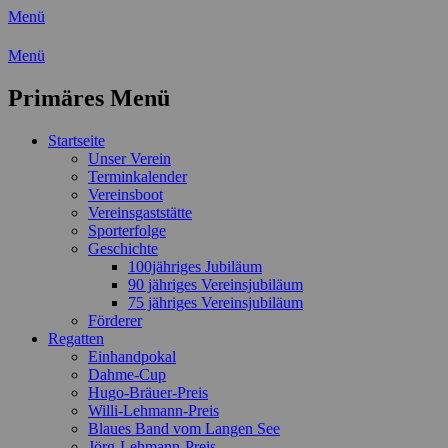
Menü
Wassersport-Verein 1921 e.V.
Menü
Regattasport und Wasserwandern -
Primäres Menü
Freizeit mit der ganzen Familie
Zum
Startseite
Inhalt
Unser Verein
springen
Terminkalender
Vereinsboot
Vereinsgaststätte
Sporterfolge
Geschichte
100jähriges Jubiläum
90 jähriges Vereinsjubiläum
75 jähriges Vereinsjubiläum
Förderer
Regatten
Einhandpokal
Dahme-Cup
Hugo-Bräuer-Preis
Willi-Lehmann-Preis
Blaues Band vom Langen See
Jörg-Lehmann-Preis