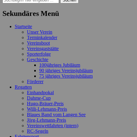
nach:
Sekundäres Menü
Zum
Startseite
Inhalt
Unser Verein
springen
Terminkalender
Vereinsboot
Vereinsgaststätte
Sporterfolge
Geschichte
100jähriges Jubiläum
90 jähriges Vereinsjubiläum
75 jähriges Vereinsjubiläum
Förderer
Regatten
Einhandpokal
Dahme-Cup
Hugo-Bräuer-Preis
Willi-Lehmann-Preis
Blaues Band vom Langen See
Jörg-Lehmann-Preis
Vereinswettfahrten (intern)
RC-Segeln
Fahrtensport