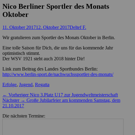
Nico Berliner Sportler des Monats
Oktober
Posted
Autor
11. Oktober 2017
12. Oktober 2017
Deltef F.
on
Wir gratulieren zum Sportler des Monats Oktober in Berlin.
Eine tolle Saison für Dich, die uns für das kommende Jahr
optimistisch stimmt.
Der WSV 1921 steht auch 2018 hinter Dir!
Link zum Beitrag des Landes Sportbundes Berlin:
http://www.berlin-sport.de/nachwuchssportler-des-monats/
Kategorien
Erfolge
,
Jugend
,
Regatta
Beitragsnavigation
Vorheriger
← Vorheriger
Nico 3.Platz U17 zur Jugendweltmeisterschaft
Nächster
Beitrag:
Nächster →
Große Jubilarfeier am kommenden Samstag, dem
Beitrag:
21.10.2017
Die nächsten Termine: