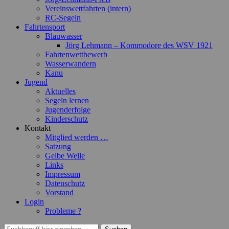
Vereinswettfahrten (intern)
RC-Segeln
Fahrtensport
Blauwasser
Jörg Lehmann – Kommodore des WSV 1921
Fahrtenwettbewerb
Wasserwandern
Kanu
Jugend
Aktuelles
Segeln lernen
Jugenderfolge
Kinderschutz
Kontakt
Mitglied werden …
Satzung
Gelbe Welle
Links
Impressum
Datenschutz
Vorstand
Login
Probleme ?
Suchen
Suchen