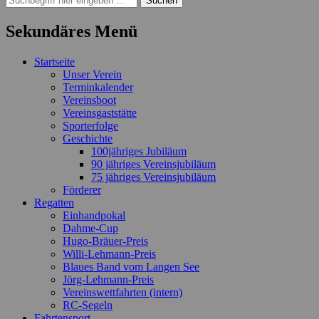
nach:
Sekundäres Menü
Zum
Startseite
Inhalt
Unser Verein
springen
Terminkalender
Vereinsboot
Vereinsgaststätte
Sporterfolge
Geschichte
100jähriges Jubiläum
90 jähriges Vereinsjubiläum
75 jähriges Vereinsjubiläum
Förderer
Regatten
Einhandpokal
Dahme-Cup
Hugo-Bräuer-Preis
Willi-Lehmann-Preis
Blaues Band vom Langen See
Jörg-Lehmann-Preis
Vereinswettfahrten (intern)
RC-Segeln
Fahrtensport