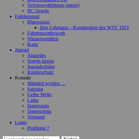
Vereinswettfahrten (intern)
RC-Segeln
Fahrtensport
Blauwasser
Jörg Lehmann – Kommodore des WSV 1921
Fahrtenwettbewerb
Wasserwandern
Kanu
Jugend
Aktuelles
Segeln lernen
Jugenderfolge
Kinderschutz
Kontakt
Mitglied werden …
Satzung
Gelbe Welle
Links
Impressum
Datenschutz
Vorstand
Login
Probleme ?
Suchen
Suchen