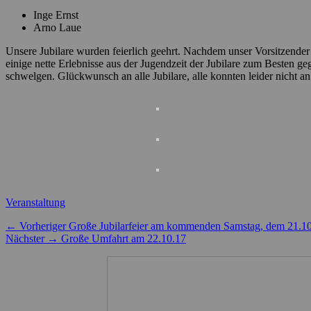
Inge Ernst
Arno Laue
Unsere Jubilare wurden feierlich geehrt. Nachdem unser Vorsitzender
einige nette Erlebnisse aus der Jugendzeit der Jubilare zum Besten g
schwelgen. Glückwunsch an alle Jubilare, alle konnten leider nicht a
Kategorien
Veranstaltung
Beitragsnavigation
Vorheriger
← Vorheriger
Große Jubilarfeier am kommenden Samstag, dem 21.1
Nächster
Beitrag:
Nächster →
Große Umfahrt am 22.10.17
Beitrag: