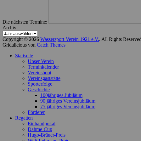
Die nächsten Termine:
Archiv
Copyright © 2026
Wassersport-Verein 1921 e.V.
. All Rights Reserve
Gridalicious von
Catch Themes
Nach
Startseite
oben
Unser Verein
scrollen
Terminkalender
Vereinsboot
Vereinsgaststätte
Sporterfolge
Geschichte
100jähriges Jubiläum
90 jähriges Vereinsjubiläum
75 jähriges Vereinsjubiläum
Förderer
Regatten
Einhandpokal
Dahme-Cup
Hugo-Bräuer-Preis
Willi-Lehmann-Preis