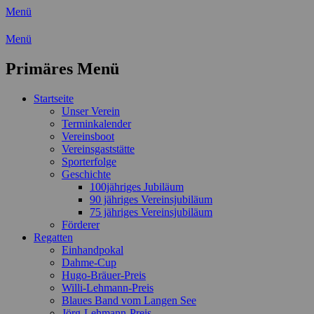
Menü
Wassersport-Verein 1921 e.V.
Menü
Regattasport und Wasserwandern - Freizei
Primäres Menü
Zum
Startseite
Inhalt
Unser Verein
springen
Terminkalender
Vereinsboot
Vereinsgaststätte
Sporterfolge
Geschichte
100jähriges Jubiläum
90 jähriges Vereinsjubiläum
75 jähriges Vereinsjubiläum
Förderer
Regatten
Einhandpokal
Dahme-Cup
Hugo-Bräuer-Preis
Willi-Lehmann-Preis
Blaues Band vom Langen See
Jörg-Lehmann-Preis