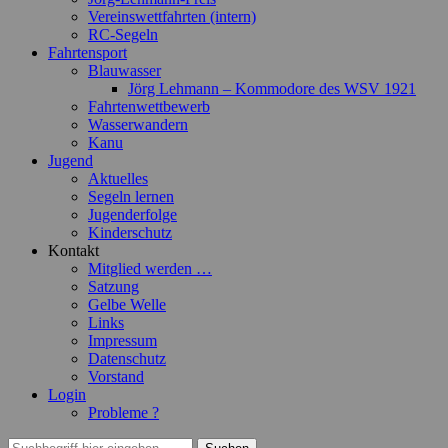
Vereinswettfahrten (intern)
RC-Segeln
Fahrtensport
Blauwasser
Jörg Lehmann – Kommodore des WSV 1921
Fahrtenwettbewerb
Wasserwandern
Kanu
Jugend
Aktuelles
Segeln lernen
Jugenderfolge
Kinderschutz
Kontakt
Mitglied werden …
Satzung
Gelbe Welle
Links
Impressum
Datenschutz
Vorstand
Login
Probleme ?
Suchen
Suchen