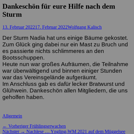
Dankeschön für eure Hilfe nach dem
Sturm
Posted
Autor
13. Februar 2022
17. Februar 2022
Wolfgang Kalisch
on
Der Sturm Nadia hat uns einige Bäume gekostet.
Zum Glück ging dabei nur ein Mast zu Bruch und
es passierte nichts schlimmeres an den
Bootsschuppen.
Heute nun war großes Aufräumen, die Teilnahme
war überwältigend und binnen einiger Stunden
war das Vereinsgelände aufgeräumt.
Im Anschluss gab es dafür lecker Bratwurst und
Glühwein.
Dankeschön allen Mitgliedern, die uns
geholfen haben.
Kategorien
Allgemein
Beitragsnavigation
Vorheriger
← Vorheriger
Frühlingserwachen
Nächster
Beitrag:
Nächster →
Nachlese … Yngling-WM 2021 auf dem Müggelsee