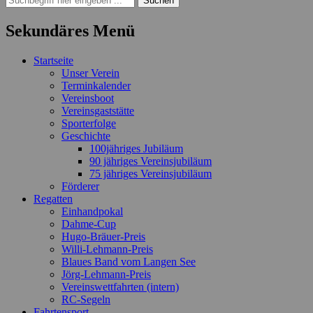
nach:
Sekundäres Menü
Zum
Startseite
Inhalt
Unser Verein
springen
Terminkalender
Vereinsboot
Vereinsgaststätte
Sporterfolge
Geschichte
100jähriges Jubiläum
90 jähriges Vereinsjubiläum
75 jähriges Vereinsjubiläum
Förderer
Regatten
Einhandpokal
Dahme-Cup
Hugo-Bräuer-Preis
Willi-Lehmann-Preis
Blaues Band vom Langen See
Jörg-Lehmann-Preis
Vereinswettfahrten (intern)
RC-Segeln
Fahrtensport