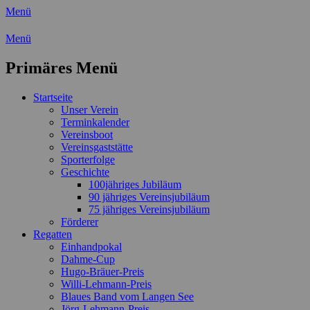
Menü
Wassersport-Verein 1921 e.V.
Menü
Regattasport und Wasserwandern -
Primäres Menü
Freizeit mit der ganzen Familie
Zum
Startseite
Inhalt
Unser Verein
springen
Terminkalender
Vereinsboot
Vereinsgaststätte
Sporterfolge
Geschichte
100jähriges Jubiläum
90 jähriges Vereinsjubiläum
75 jähriges Vereinsjubiläum
Förderer
Regatten
Einhandpokal
Dahme-Cup
Hugo-Bräuer-Preis
Willi-Lehmann-Preis
Blaues Band vom Langen See
Jörg-Lehmann-Preis