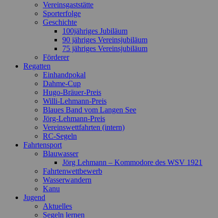
Vereinsgaststätte
Sporterfolge
Geschichte
100jähriges Jubiläum
90 jähriges Vereinsjubiläum
75 jähriges Vereinsjubiläum
Förderer
Regatten
Einhandpokal
Dahme-Cup
Hugo-Bräuer-Preis
Willi-Lehmann-Preis
Blaues Band vom Langen See
Jörg-Lehmann-Preis
Vereinswettfahrten (intern)
RC-Segeln
Fahrtensport
Blauwasser
Jörg Lehmann – Kommodore des WSV 1921
Fahrtenwettbewerb
Wasserwandern
Kanu
Jugend
Aktuelles
Segeln lernen