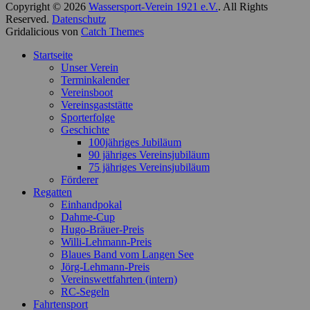
Beitrag:
Copyright © 2026
Wassersport-Verein 1921 e.V.
. All Rights
Reserved.
Datenschutz
Gridalicious von
Catch Themes
Nach
Startseite
oben
Unser Verein
scrollen
Terminkalender
Vereinsboot
Vereinsgaststätte
Sporterfolge
Geschichte
100jähriges Jubiläum
90 jähriges Vereinsjubiläum
75 jähriges Vereinsjubiläum
Förderer
Regatten
Einhandpokal
Dahme-Cup
Hugo-Bräuer-Preis
Willi-Lehmann-Preis
Blaues Band vom Langen See
Jörg-Lehmann-Preis
Vereinswettfahrten (intern)
RC-Segeln
Fahrtensport