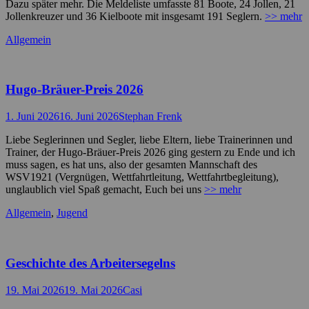
Dazu später mehr. Die Meldeliste umfasste 81 Boote, 24 Jollen, 21
Jollenkreuzer und 36 Kielboote mit insgesamt 191 Seglern.
>> mehr
Kategorien
Allgemein
Hugo-Bräuer-Preis 2026
Posted
Autor
1. Juni 2026
16. Juni 2026
Stephan Frenk
on
Liebe Seglerinnen und Segler, liebe Eltern, liebe Trainerinnen und
Trainer, der Hugo-Bräuer-Preis 2026 ging gestern zu Ende und ich
muss sagen, es hat uns, also der gesamten Mannschaft des
WSV1921 (Vergnügen, Wettfahrtleitung, Wettfahrtbegleitung),
unglaublich viel Spaß gemacht, Euch bei uns
>> mehr
Kategorien
Allgemein
,
Jugend
Geschichte des Arbeitersegelns
Posted
Autor
19. Mai 2026
19. Mai 2026
Casi
on