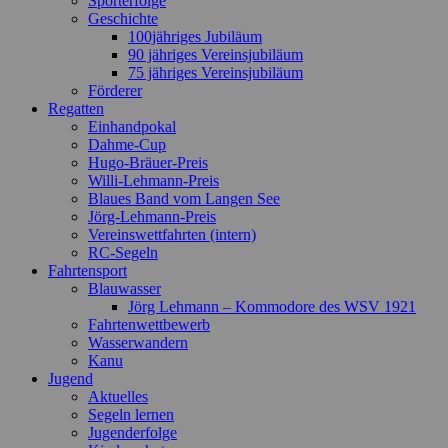
Sporterfolge
Geschichte
100jähriges Jubiläum
90 jähriges Vereinsjubiläum
75 jähriges Vereinsjubiläum
Förderer
Regatten
Einhandpokal
Dahme-Cup
Hugo-Bräuer-Preis
Willi-Lehmann-Preis
Blaues Band vom Langen See
Jörg-Lehmann-Preis
Vereinswettfahrten (intern)
RC-Segeln
Fahrtensport
Blauwasser
Jörg Lehmann – Kommodore des WSV 1921
Fahrtenwettbewerb
Wasserwandern
Kanu
Jugend
Aktuelles
Segeln lernen
Jugenderfolge