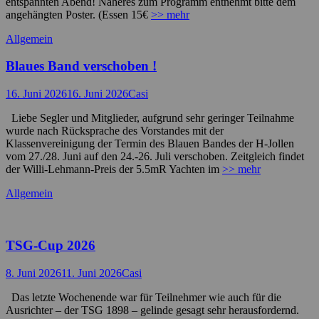
entspannten Abend! Näheres zum Programm entnehmt bitte dem
angehängten Poster. (Essen 15€
>> mehr
Kategorien
Allgemein
Blaues Band verschoben !
Posted
Autor
16. Juni 2026
16. Juni 2026
Casi
on
Liebe Segler und Mitglieder, aufgrund sehr geringer Teilnahme
wurde nach Rücksprache des Vorstandes mit der
Klassenvereinigung der Termin des Blauen Bandes der H-Jollen
vom 27./28. Juni auf den 24.-26. Juli verschoben. Zeitgleich findet
der Willi-Lehmann-Preis der 5.5mR Yachten im
>> mehr
Kategorien
Allgemein
TSG-Cup 2026
Posted
Autor
8. Juni 2026
11. Juni 2026
Casi
on
Das letzte Wochenende war für Teilnehmer wie auch für die
Ausrichter – der TSG 1898 – gelinde gesagt sehr herausfordernd.