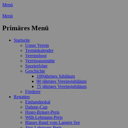
Menü
Wassersport-Verein 1921 e.V.
Menü
Regattasport und Wasserwandern -
Primäres Menü
Freizeit mit der ganzen Familie
Zum
Startseite
Inhalt
Unser Verein
springen
Terminkalender
Vereinsboot
Vereinsgaststätte
Sporterfolge
Geschichte
100jähriges Jubiläum
90 jähriges Vereinsjubiläum
75 jähriges Vereinsjubiläum
Förderer
Regatten
Einhandpokal
Dahme-Cup
Hugo-Bräuer-Preis
Willi-Lehmann-Preis
Blaues Band vom Langen See
Jörg-Lehmann-Preis