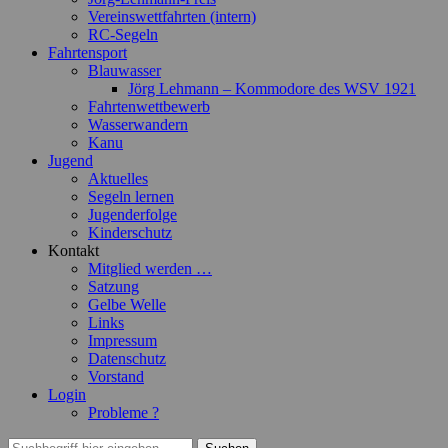
Vereinswettfahrten (intern)
RC-Segeln
Fahrtensport
Blauwasser
Jörg Lehmann – Kommodore des WSV 1921
Fahrtenwettbewerb
Wasserwandern
Kanu
Jugend
Aktuelles
Segeln lernen
Jugenderfolge
Kinderschutz
Kontakt
Mitglied werden …
Satzung
Gelbe Welle
Links
Impressum
Datenschutz
Vorstand
Login
Probleme ?
Suchen
Suchen