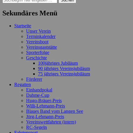
nach:
Sekundäres Menü
Zum
Startseite
Inhalt
Unser Verein
springen
Terminkalender
Vereinsboot
Vereinsgaststätte
Sporterfolge
Geschichte
100jähriges Jubiläum
90 jähriges Vereinsjubiläum
75 jähriges Vereinsjubiläum
Förderer
Regatten
Einhandpokal
Dahme-Cup
Hugo-Bräuer-Preis
Willi-Lehmann-Preis
Blaues Band vom Langen See
Jörg-Lehmann-Preis
Vereinswettfahrten (intern)
RC-Segeln
Fahrtensport