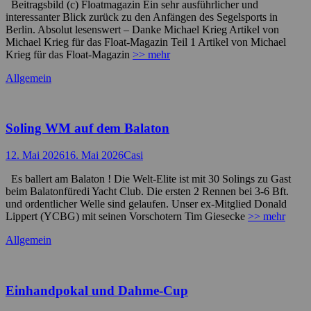
Beitragsbild (c) Floatmagazin Ein sehr ausführlicher und
interessanter Blick zurück zu den Anfängen des Segelsports in
Berlin. Absolut lesenswert – Danke Michael Krieg Artikel von
Michael Krieg für das Float-Magazin Teil 1 Artikel von Michael
Krieg für das Float-Magazin
>> mehr
Kategorien
Allgemein
Soling WM auf dem Balaton
Posted
Autor
12. Mai 2026
16. Mai 2026
Casi
on
Es ballert am Balaton ! Die Welt-Elite ist mit 30 Solings zu Gast
beim Balatonfüredi Yacht Club. Die ersten 2 Rennen bei 3-6 Bft.
und ordentlicher Welle sind gelaufen. Unser ex-Mitglied Donald
Lippert (YCBG) mit seinen Vorschotern Tim Giesecke
>> mehr
Kategorien
Allgemein
Einhandpokal und Dahme-Cup