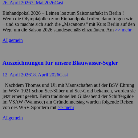
Posted
Autor
26. April 2026
7. Mai 2026
Casi
on
Einhandpokal 2026 – Leinen los zum Saisonauftakt in Berlin !
Wenn die Olympiajollen zum Einhandpokal rufen, dann folgen wir
– und so machte sich auch die „Macanoma“ mit Kurs Berlin auf den
Weg, um die Saison 2026 standesgemäß einzuläuten. Am
>> mehr
Kategorien
Allgemein
Auszeichnungen für unsere Blauwasser-Segler
Posted
Autor
12. April 2026
18. April 2026
Casi
on
Nachdem Thomas und Uli mit Mannschaften auf der BSV-Ehrung
im WSV 1921 schon See-Silber und See-Gold bekamen, wurden sie
jetzt erneut geehrt. Beim traditionellen Gildeabend der Schiffergilde
im VSAW (Wannsee) am Gründonnerstag wurden folgende Reisen
von des WSV-Sportlern mit
>> mehr
Kategorien
Allgemein