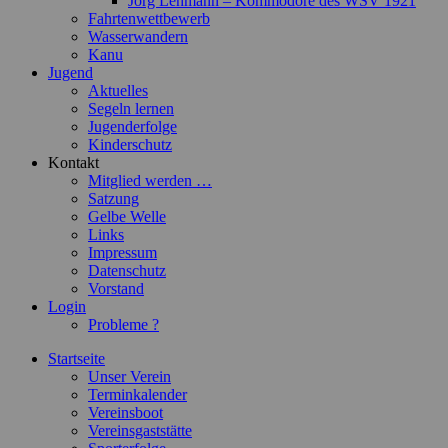
Jörg Lehmann – Kommodore des WSV 1921
Fahrtenwettbewerb
Wasserwandern
Kanu
Jugend
Aktuelles
Segeln lernen
Jugenderfolge
Kinderschutz
Kontakt
Mitglied werden …
Satzung
Gelbe Welle
Links
Impressum
Datenschutz
Vorstand
Login
Probleme ?
Startseite
Unser Verein
Terminkalender
Vereinsboot
Vereinsgaststätte