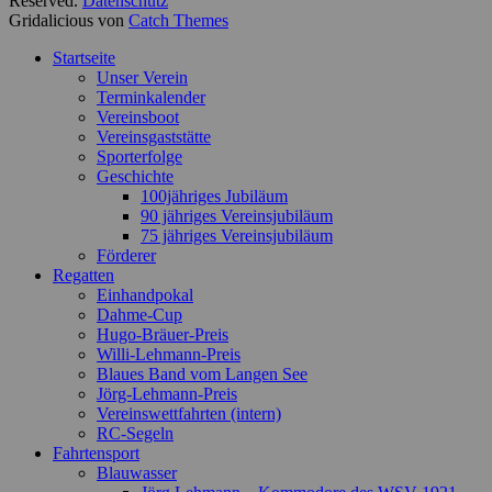
Reserved.
Datenschutz
Gridalicious von
Catch Themes
Nach
Startseite
oben
Unser Verein
scrollen
Terminkalender
Vereinsboot
Vereinsgaststätte
Sporterfolge
Geschichte
100jähriges Jubiläum
90 jähriges Vereinsjubiläum
75 jähriges Vereinsjubiläum
Förderer
Regatten
Einhandpokal
Dahme-Cup
Hugo-Bräuer-Preis
Willi-Lehmann-Preis
Blaues Band vom Langen See
Jörg-Lehmann-Preis
Vereinswettfahrten (intern)
RC-Segeln
Fahrtensport
Blauwasser