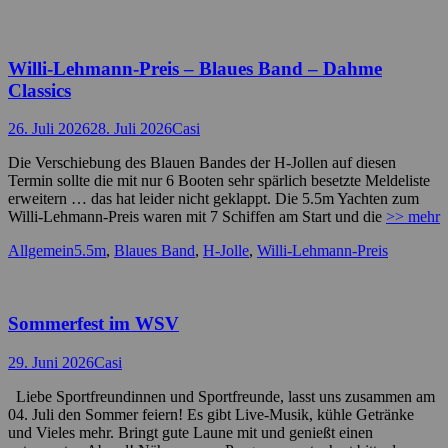
Willi-Lehmann-Preis – Blaues Band – Dahme
Classics
Posted
Autor
26. Juli 2026
28. Juli 2026
Casi
on
Die Verschiebung des Blauen Bandes der H-Jollen auf diesen
Termin sollte die mit nur 6 Booten sehr spärlich besetzte Meldeliste
erweitern … das hat leider nicht geklappt. Die 5.5m Yachten zum
Willi-Lehmann-Preis waren mit 7 Schiffen am Start und die
>> mehr
Kategorien
Schlagworte
Allgemein
5.5m
,
Blaues Band
,
H-Jolle
,
Willi-Lehmann-Preis
Sommerfest im WSV
Posted
Autor
29. Juni 2026
Casi
on
Liebe Sportfreundinnen und Sportfreunde, lasst uns zusammen am
04. Juli den Sommer feiern! Es gibt Live-Musik, kühle Getränke
und Vieles mehr. Bringt gute Laune mit und genießt einen