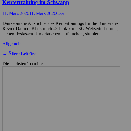
Kentertraining im Schwapp
Posted
Autor
11. März 2026
11. März 2026
Casi
on
Danke an die Ausrichter des Kentertrainings für die Kinder des
Revier Dahme. Klick mich -> Link zur TSG Webseite Lernen,
lachen, loslassen. Untertauchen, auftauchen, strahlen.
Kategorien
Allgemein
Beitragsnavigation
←
Ältere Beiträge
Die nächsten Termine: