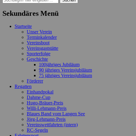
nach:
Sekundäres Menü
Zum
Startseite
Inhalt
Unser Verein
springen
Terminkalender
Vereinsboot
Vereinsgaststätte
Sporterfolge
Geschichte
100jähriges Jubiläum
90 jähriges Vereinsjubiläum
75 jähriges Vereinsjubiläum
Förderer
Regatten
Einhandpokal
Dahme-Cup
Hugo-Bräuer-Preis
Willi-Lehmann-Preis
Blaues Band vom Langen See
Jörg-Lehmann-Preis
Vereinswettfahrten (intern)
RC-Segeln
Fahrtensport