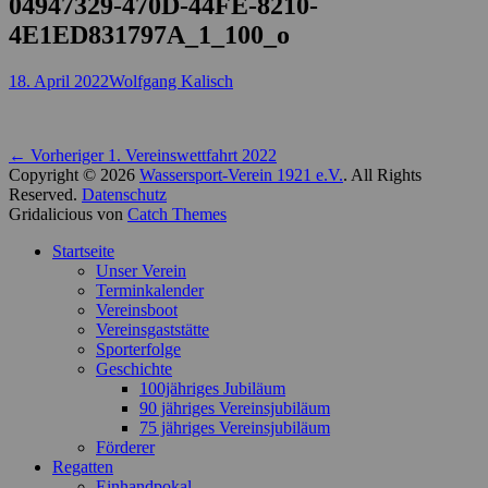
04947329-470D-44FE-8210-
4E1ED831797A_1_100_o
Posted
Autor
18. April 2022
Wolfgang Kalisch
on
Beitragsnavigation
Vorheriger
← Vorheriger
1. Vereinswettfahrt 2022
Beitrag:
Copyright © 2026
Wassersport-Verein 1921 e.V.
. All Rights
Reserved.
Datenschutz
Gridalicious von
Catch Themes
Nach
Startseite
oben
Unser Verein
scrollen
Terminkalender
Vereinsboot
Vereinsgaststätte
Sporterfolge
Geschichte
100jähriges Jubiläum
90 jähriges Vereinsjubiläum
75 jähriges Vereinsjubiläum
Förderer
Regatten
Einhandpokal