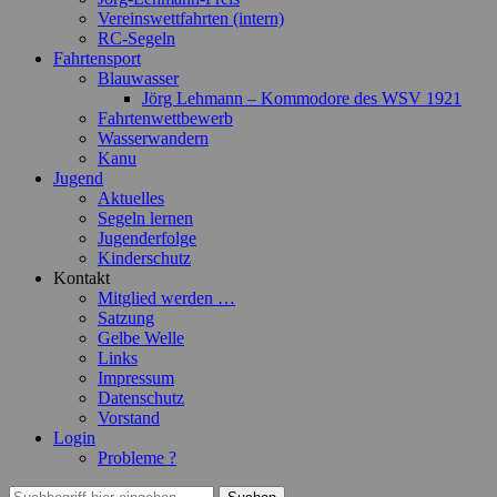
Vereinswettfahrten (intern)
RC-Segeln
Fahrtensport
Blauwasser
Jörg Lehmann – Kommodore des WSV 1921
Fahrtenwettbewerb
Wasserwandern
Kanu
Jugend
Aktuelles
Segeln lernen
Jugenderfolge
Kinderschutz
Kontakt
Mitglied werden …
Satzung
Gelbe Welle
Links
Impressum
Datenschutz
Vorstand
Login
Probleme ?
Suchen
Suchen