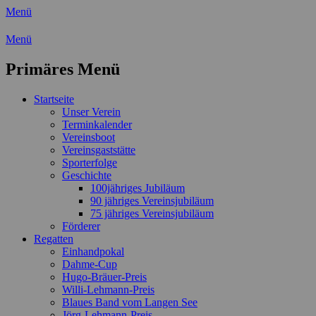
Menü
Wassersport-Verein 1921 e.V.
Menü
Regattasport und Wasserwandern -
Primäres Menü
Freizeit mit der ganzen Familie
Zum
Startseite
Inhalt
Unser Verein
springen
Terminkalender
Vereinsboot
Vereinsgaststätte
Sporterfolge
Geschichte
100jähriges Jubiläum
90 jähriges Vereinsjubiläum
75 jähriges Vereinsjubiläum
Förderer
Regatten
Einhandpokal
Dahme-Cup
Hugo-Bräuer-Preis
Willi-Lehmann-Preis
Blaues Band vom Langen See
Jörg-Lehmann-Preis