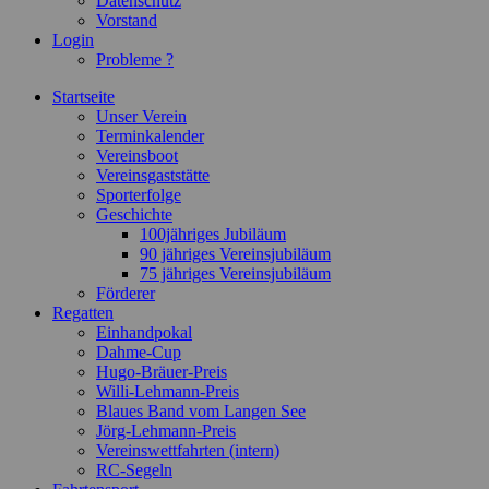
Datenschutz
Vorstand
Login
Probleme ?
Startseite
Unser Verein
Terminkalender
Vereinsboot
Vereinsgaststätte
Sporterfolge
Geschichte
100jähriges Jubiläum
90 jähriges Vereinsjubiläum
75 jähriges Vereinsjubiläum
Förderer
Regatten
Einhandpokal
Dahme-Cup
Hugo-Bräuer-Preis
Willi-Lehmann-Preis
Blaues Band vom Langen See
Jörg-Lehmann-Preis
Vereinswettfahrten (intern)
RC-Segeln