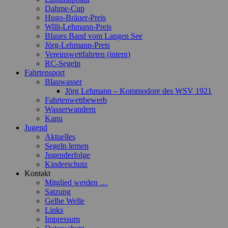
Dahme-Cup
Hugo-Bräuer-Preis
Willi-Lehmann-Preis
Blaues Band vom Langen See
Jörg-Lehmann-Preis
Vereinswettfahrten (intern)
RC-Segeln
Fahrtensport
Blauwasser
Jörg Lehmann – Kommodore des WSV 1921
Fahrtenwettbewerb
Wasserwandern
Kanu
Jugend
Aktuelles
Segeln lernen
Jugenderfolge
Kinderschutz
Kontakt
Mitglied werden …
Satzung
Gelbe Welle
Links
Impressum