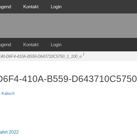
ugend
Kontakt
Login
n Familie
n 1921 e.V.
ugend
Kontakt
Login
/
40-D6F4-410A-B559-D643710C5750_1_100_o
D6F4-410A-B559-D643710C5750
 Kalisch
tion
fahrt 2022