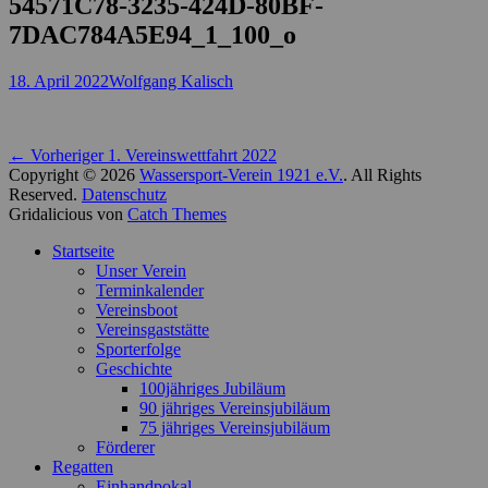
54571C78-3235-424D-80BF-
7DAC784A5E94_1_100_o
Posted
Autor
18. April 2022
Wolfgang Kalisch
on
Beitragsnavigation
Vorheriger
← Vorheriger
1. Vereinswettfahrt 2022
Beitrag:
Copyright © 2026
Wassersport-Verein 1921 e.V.
. All Rights
Reserved.
Datenschutz
Gridalicious von
Catch Themes
Nach
Startseite
oben
Unser Verein
scrollen
Terminkalender
Vereinsboot
Vereinsgaststätte
Sporterfolge
Geschichte
100jähriges Jubiläum
90 jähriges Vereinsjubiläum
75 jähriges Vereinsjubiläum
Förderer
Regatten
Einhandpokal