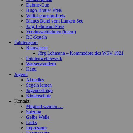
Dahme-Cup
Hugo-Bräuer-Preis
Willi-Lehmann-Preis
Blaues Band vom Langen See
Jörg-Lehmann-Preis
Vereinswettfahrten (intern)
RC-Segeln
Fahrtensport
Blauwasser
Jörg Lehmann – Kommodore des WSV 1921
Fahrtenwettbewerb
Wasserwandern
Kanu
Jugend
Aktuelles
Segeln lernen
Jugenderfolge
Kinderschutz
Kontakt
Mitglied werden …
Satzung
Gelbe Welle
Links
Impressum