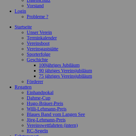
Datenschutz
Vorstand
Login
Probleme ?
Startseite
Unser Verein
Terminkalender
Vereinsboot
Vereinsgaststätte
Sporterfolge
Geschichte
100jähriges Jubiläum
90 jähriges Vereinsjubiläum
75 jähriges Vereinsjubiläum
Förderer
Regatten
Einhandpokal
Dahme-Cup
Hugo-Bräuer-Preis
Willi-Lehmann-Preis
Blaues Band vom Langen See
Jörg-Lehmann-Preis
Vereinswettfahrten (intern)
RC-Segeln