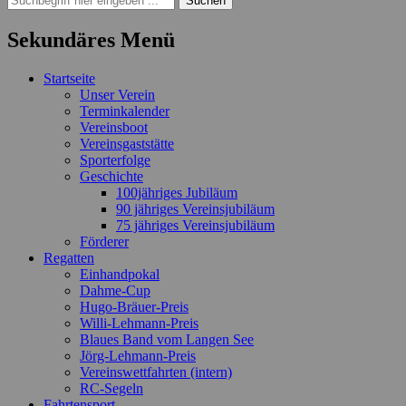
nach:
Sekundäres Menü
Zum
Startseite
Inhalt
Unser Verein
springen
Terminkalender
Vereinsboot
Vereinsgaststätte
Sporterfolge
Geschichte
100jähriges Jubiläum
90 jähriges Vereinsjubiläum
75 jähriges Vereinsjubiläum
Förderer
Regatten
Einhandpokal
Dahme-Cup
Hugo-Bräuer-Preis
Willi-Lehmann-Preis
Blaues Band vom Langen See
Jörg-Lehmann-Preis
Vereinswettfahrten (intern)
RC-Segeln
Fahrtensport