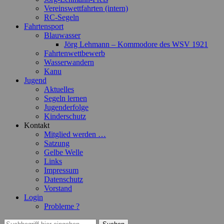
Vereinswettfahrten (intern)
RC-Segeln
Fahrtensport
Blauwasser
Jörg Lehmann – Kommodore des WSV 1921
Fahrtenwettbewerb
Wasserwandern
Kanu
Jugend
Aktuelles
Segeln lernen
Jugenderfolge
Kinderschutz
Kontakt
Mitglied werden …
Satzung
Gelbe Welle
Links
Impressum
Datenschutz
Vorstand
Login
Probleme ?
Suchen
Suchen