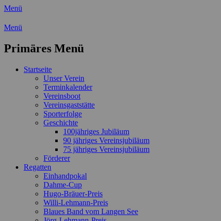
Menü
Wassersport-Verein 1921 e.V.
Menü
Regattasport und Wasserwandern -
Primäres Menü
Freizeit mit der ganzen Familie
Zum
Startseite
Inhalt
Unser Verein
springen
Terminkalender
Vereinsboot
Vereinsgaststätte
Sporterfolge
Geschichte
100jähriges Jubiläum
90 jähriges Vereinsjubiläum
75 jähriges Vereinsjubiläum
Förderer
Regatten
Einhandpokal
Dahme-Cup
Hugo-Bräuer-Preis
Willi-Lehmann-Preis
Blaues Band vom Langen See
Jörg-Lehmann-Preis