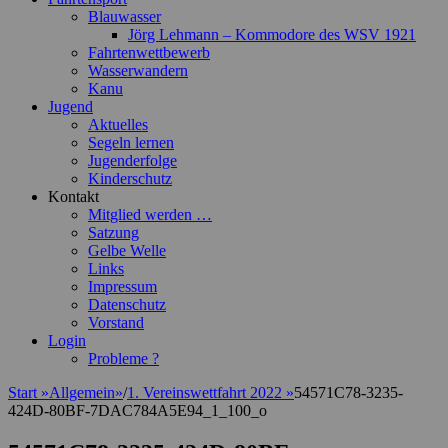
Blauwasser
Jörg Lehmann – Kommodore des WSV 1921
Fahrtenwettbewerb
Wasserwandern
Kanu
Jugend
Aktuelles
Segeln lernen
Jugenderfolge
Kinderschutz
Kontakt
Mitglied werden …
Satzung
Gelbe Welle
Links
Impressum
Datenschutz
Vorstand
Login
Probleme ?
Start
»
Allgemein
»
/
1. Vereinswettfahrt 2022
»
54571C78-3235-
424D-80BF-7DAC784A5E94_1_100_o