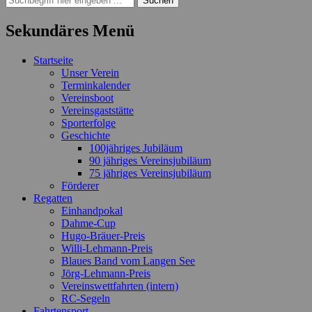
nach:
Sekundäres Menü
Zum
Startseite
Inhalt
Unser Verein
springen
Terminkalender
Vereinsboot
Vereinsgaststätte
Sporterfolge
Geschichte
100jähriges Jubiläum
90 jähriges Vereinsjubiläum
75 jähriges Vereinsjubiläum
Förderer
Regatten
Einhandpokal
Dahme-Cup
Hugo-Bräuer-Preis
Willi-Lehmann-Preis
Blaues Band vom Langen See
Jörg-Lehmann-Preis
Vereinswettfahrten (intern)
RC-Segeln
Fahrtensport