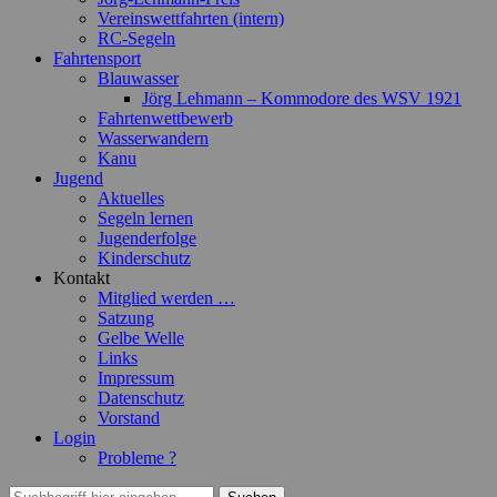
Vereinswettfahrten (intern)
RC-Segeln
Fahrtensport
Blauwasser
Jörg Lehmann – Kommodore des WSV 1921
Fahrtenwettbewerb
Wasserwandern
Kanu
Jugend
Aktuelles
Segeln lernen
Jugenderfolge
Kinderschutz
Kontakt
Mitglied werden …
Satzung
Gelbe Welle
Links
Impressum
Datenschutz
Vorstand
Login
Probleme ?
Suchen
Suchen