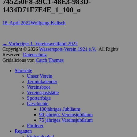
745250F8-39C1-48E3-983D-
1434D71F7E4E_1_100_o
Posted
Autor
18. April 2022
Wolfgang Kalisch
on
Beitragsnavigation
Vorheriger
← Vorheriger
1. Vereinswettfahrt 2022
Beitrag:
Copyright © 2026
Wassersport-Verein 1921 e.V.
. All Rights
Reserved.
Datenschutz
Gridalicious von
Catch Themes
Nach
Startseite
oben
Unser Verein
scrollen
Terminkalender
Vereinsboot
Vereinsgaststätte
Sporterfolge
Geschichte
100jähriges Jubiläum
90 jähriges Vereinsjubiläum
75 jähriges Vereinsjubiläum
Förderer
Regatten
Einhandpokal