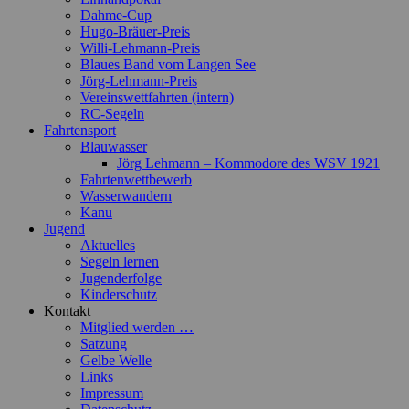
Dahme-Cup
Hugo-Bräuer-Preis
Willi-Lehmann-Preis
Blaues Band vom Langen See
Jörg-Lehmann-Preis
Vereinswettfahrten (intern)
RC-Segeln
Fahrtensport
Blauwasser
Jörg Lehmann – Kommodore des WSV 1921
Fahrtenwettbewerb
Wasserwandern
Kanu
Jugend
Aktuelles
Segeln lernen
Jugenderfolge
Kinderschutz
Kontakt
Mitglied werden …
Satzung
Gelbe Welle
Links
Impressum