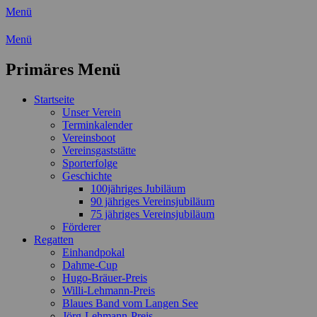
Menü
Wassersport-Verein 1921 e.V.
Menü
Regattasport und Wasserwandern -
Primäres Menü
Freizeit mit der ganzen Familie
Zum
Startseite
Inhalt
Unser Verein
springen
Terminkalender
Vereinsboot
Vereinsgaststätte
Sporterfolge
Geschichte
100jähriges Jubiläum
90 jähriges Vereinsjubiläum
75 jähriges Vereinsjubiläum
Förderer
Regatten
Einhandpokal
Dahme-Cup
Hugo-Bräuer-Preis
Willi-Lehmann-Preis
Blaues Band vom Langen See
Jörg-Lehmann-Preis