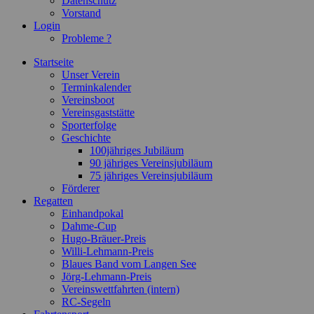
Datenschutz
Vorstand
Login
Probleme ?
Startseite
Unser Verein
Terminkalender
Vereinsboot
Vereinsgaststätte
Sporterfolge
Geschichte
100jähriges Jubiläum
90 jähriges Vereinsjubiläum
75 jähriges Vereinsjubiläum
Förderer
Regatten
Einhandpokal
Dahme-Cup
Hugo-Bräuer-Preis
Willi-Lehmann-Preis
Blaues Band vom Langen See
Jörg-Lehmann-Preis
Vereinswettfahrten (intern)
RC-Segeln