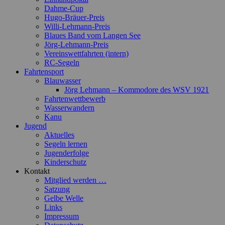
Dahme-Cup
Hugo-Bräuer-Preis
Willi-Lehmann-Preis
Blaues Band vom Langen See
Jörg-Lehmann-Preis
Vereinswettfahrten (intern)
RC-Segeln
Fahrtensport
Blauwasser
Jörg Lehmann – Kommodore des WSV 1921
Fahrtenwettbewerb
Wasserwandern
Kanu
Jugend
Aktuelles
Segeln lernen
Jugenderfolge
Kinderschutz
Kontakt
Mitglied werden …
Satzung
Gelbe Welle
Links
Impressum