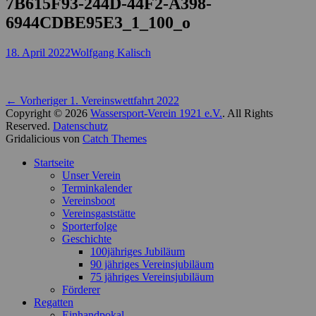
7B615F93-244D-44F2-A398-
6944CDBE95E3_1_100_o
Posted
Autor
18. April 2022
Wolfgang Kalisch
on
Beitragsnavigation
Vorheriger
← Vorheriger
1. Vereinswettfahrt 2022
Beitrag:
Copyright © 2026
Wassersport-Verein 1921 e.V.
. All Rights
Reserved.
Datenschutz
Gridalicious von
Catch Themes
Nach
Startseite
oben
Unser Verein
scrollen
Terminkalender
Vereinsboot
Vereinsgaststätte
Sporterfolge
Geschichte
100jähriges Jubiläum
90 jähriges Vereinsjubiläum
75 jähriges Vereinsjubiläum
Förderer
Regatten
Einhandpokal