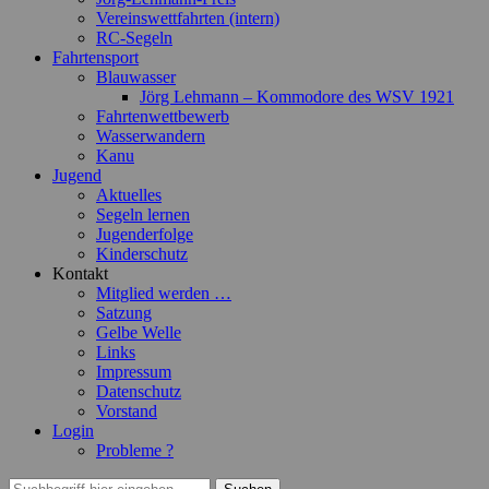
Vereinswettfahrten (intern)
RC-Segeln
Fahrtensport
Blauwasser
Jörg Lehmann – Kommodore des WSV 1921
Fahrtenwettbewerb
Wasserwandern
Kanu
Jugend
Aktuelles
Segeln lernen
Jugenderfolge
Kinderschutz
Kontakt
Mitglied werden …
Satzung
Gelbe Welle
Links
Impressum
Datenschutz
Vorstand
Login
Probleme ?
Suchen
Suchen