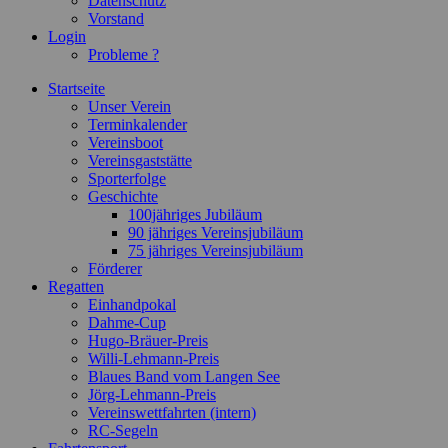
Datenschutz
Vorstand
Login
Probleme ?
Startseite
Unser Verein
Terminkalender
Vereinsboot
Vereinsgaststätte
Sporterfolge
Geschichte
100jähriges Jubiläum
90 jähriges Vereinsjubiläum
75 jähriges Vereinsjubiläum
Förderer
Regatten
Einhandpokal
Dahme-Cup
Hugo-Bräuer-Preis
Willi-Lehmann-Preis
Blaues Band vom Langen See
Jörg-Lehmann-Preis
Vereinswettfahrten (intern)
RC-Segeln