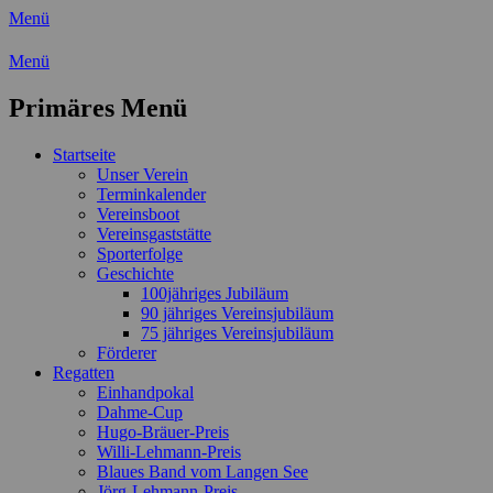
Menü
Wassersport-Verein 1921 e.V.
Menü
Regattasport und Wasserwandern -
Primäres Menü
Freizeit mit der ganzen Familie
Zum
Startseite
Inhalt
Unser Verein
springen
Terminkalender
Vereinsboot
Vereinsgaststätte
Sporterfolge
Geschichte
100jähriges Jubiläum
90 jähriges Vereinsjubiläum
75 jähriges Vereinsjubiläum
Förderer
Regatten
Einhandpokal
Dahme-Cup
Hugo-Bräuer-Preis
Willi-Lehmann-Preis
Blaues Band vom Langen See
Jörg-Lehmann-Preis