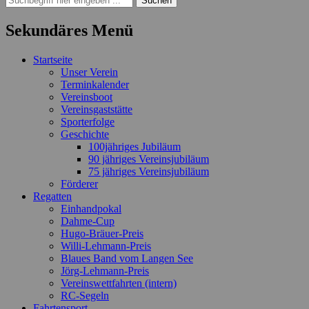
nach:
Sekundäres Menü
Zum
Startseite
Inhalt
Unser Verein
springen
Terminkalender
Vereinsboot
Vereinsgaststätte
Sporterfolge
Geschichte
100jähriges Jubiläum
90 jähriges Vereinsjubiläum
75 jähriges Vereinsjubiläum
Förderer
Regatten
Einhandpokal
Dahme-Cup
Hugo-Bräuer-Preis
Willi-Lehmann-Preis
Blaues Band vom Langen See
Jörg-Lehmann-Preis
Vereinswettfahrten (intern)
RC-Segeln
Fahrtensport