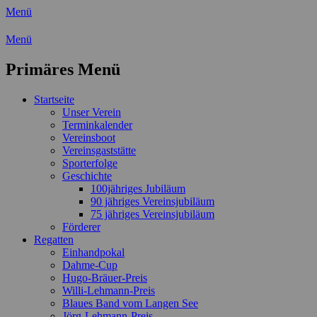
Menü
Wassersport-Verein 1921 e.V.
Menü
Regattasport und Wasserwandern -
Primäres Menü
Freizeit mit der ganzen Familie
Zum
Startseite
Inhalt
Unser Verein
springen
Terminkalender
Vereinsboot
Vereinsgaststätte
Sporterfolge
Geschichte
100jähriges Jubiläum
90 jähriges Vereinsjubiläum
75 jähriges Vereinsjubiläum
Förderer
Regatten
Einhandpokal
Dahme-Cup
Hugo-Bräuer-Preis
Willi-Lehmann-Preis
Blaues Band vom Langen See
Jörg-Lehmann-Preis