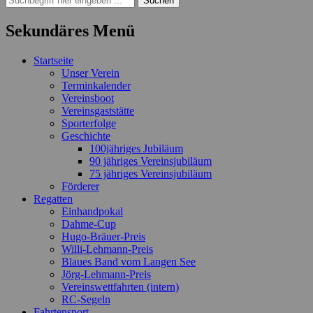
nach:
Sekundäres Menü
Zum
Startseite
Inhalt
Unser Verein
springen
Terminkalender
Vereinsboot
Vereinsgaststätte
Sporterfolge
Geschichte
100jähriges Jubiläum
90 jähriges Vereinsjubiläum
75 jähriges Vereinsjubiläum
Förderer
Regatten
Einhandpokal
Dahme-Cup
Hugo-Bräuer-Preis
Willi-Lehmann-Preis
Blaues Band vom Langen See
Jörg-Lehmann-Preis
Vereinswettfahrten (intern)
RC-Segeln
Fahrtensport