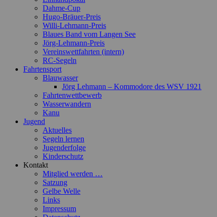
Dahme-Cup
Hugo-Bräuer-Preis
Willi-Lehmann-Preis
Blaues Band vom Langen See
Jörg-Lehmann-Preis
Vereinswettfahrten (intern)
RC-Segeln
Fahrtensport
Blauwasser
Jörg Lehmann – Kommodore des WSV 1921
Fahrtenwettbewerb
Wasserwandern
Kanu
Jugend
Aktuelles
Segeln lernen
Jugenderfolge
Kinderschutz
Kontakt
Mitglied werden …
Satzung
Gelbe Welle
Links
Impressum