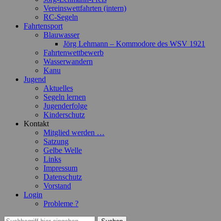
Vereinswettfahrten (intern)
RC-Segeln
Fahrtensport
Blauwasser
Jörg Lehmann – Kommodore des WSV 1921
Fahrtenwettbewerb
Wasserwandern
Kanu
Jugend
Aktuelles
Segeln lernen
Jugenderfolge
Kinderschutz
Kontakt
Mitglied werden …
Satzung
Gelbe Welle
Links
Impressum
Datenschutz
Vorstand
Login
Probleme ?
Suchen
Suchen