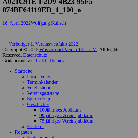
A021C91E-F2D9-4B23-95F5-
874BF64119ED_1_100_o
Posted
Autor
18. April 2022
Wolfgang Kalisch
on
Beitragsnavigation
Vorheriger
← Vorheriger
1. Vereinswettfahrt 2022
Beitrag:
Copyright © 2026
Wassersport-Verein 1921 e.V.
. All Rights
Reserved.
Datenschutz
Gridalicious von
Catch Themes
Nach
Startseite
oben
Unser Verein
scrollen
Terminkalender
Vereinsboot
Vereinsgaststätte
Sporterfolge
Geschichte
100jähriges Jubiläum
90 jähriges Vereinsjubiläum
75 jähriges Vereinsjubiläum
Förderer
Regatten
Einhandpokal