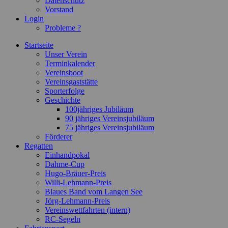
Datenschutz
Vorstand
Login
Probleme ?
Startseite
Unser Verein
Terminkalender
Vereinsboot
Vereinsgaststätte
Sporterfolge
Geschichte
100jähriges Jubiläum
90 jähriges Vereinsjubiläum
75 jähriges Vereinsjubiläum
Förderer
Regatten
Einhandpokal
Dahme-Cup
Hugo-Bräuer-Preis
Willi-Lehmann-Preis
Blaues Band vom Langen See
Jörg-Lehmann-Preis
Vereinswettfahrten (intern)
RC-Segeln