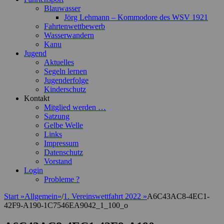
Blauwasser
Jörg Lehmann – Kommodore des WSV 1921
Fahrtenwettbewerb
Wasserwandern
Kanu
Jugend
Aktuelles
Segeln lernen
Jugenderfolge
Kinderschutz
Kontakt
Mitglied werden …
Satzung
Gelbe Welle
Links
Impressum
Datenschutz
Vorstand
Login
Probleme ?
Start
»
Allgemein
»
/
1. Vereinswettfahrt 2022
»
A6C43AC8-4EC1-
42F9-A190-1C7546EA9042_1_100_o