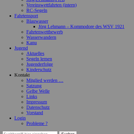
Vereinswettfahrten (intern)
RC-Segeln
Fahrtensport
Blauwasser
Jörg Lehmann – Kommodore des WSV 1921
Fahrtenwettbewerb
Wasserwandern
Kanu
Jugend
Aktuelles
Segeln lernen
Jugenderfolge
Kinderschutz
Kontakt
Mitglied werden …
Satzung
Gelbe Welle
Links
Impressum
Datenschutz
Vorstand
Login
Probleme ?
Suchen
Suchen