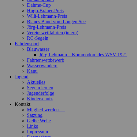
Dahme-Cup
Hugo-Bräuer-Preis
Willi-Lehmann-Preis
Blaues Band vom Langen See
Jörg-Lehmann-Preis
Vereinswettfahrten (intern)
RC-Segeln
Fahrtensport
Blauwasser
Jörg Lehmann – Kommodore des WSV 1921
Fahrtenwettbewerb
Wasserwandern
Kanu
Jugend
Aktuelles
Segeln lernen
Jugenderfolge
Kinderschutz
Kontakt
Mitglied werden …
Satzung
Gelbe Welle
Links
Impressum