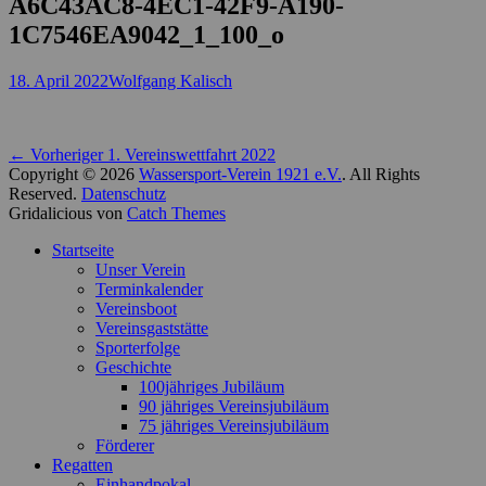
A6C43AC8-4EC1-42F9-A190-
1C7546EA9042_1_100_o
Posted
Autor
18. April 2022
Wolfgang Kalisch
on
Beitragsnavigation
Vorheriger
← Vorheriger
1. Vereinswettfahrt 2022
Beitrag:
Copyright © 2026
Wassersport-Verein 1921 e.V.
. All Rights
Reserved.
Datenschutz
Gridalicious von
Catch Themes
Nach
Startseite
oben
Unser Verein
scrollen
Terminkalender
Vereinsboot
Vereinsgaststätte
Sporterfolge
Geschichte
100jähriges Jubiläum
90 jähriges Vereinsjubiläum
75 jähriges Vereinsjubiläum
Förderer
Regatten
Einhandpokal