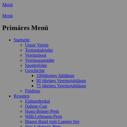
Menü
Wassersport-Verein 1921 e.V.
Menü
Regattasport und Wasserwandern -
Primäres Menü
Freizeit mit der ganzen Familie
Zum
Startseite
Inhalt
Unser Verein
springen
Terminkalender
Vereinsboot
Vereinsgaststätte
Sporterfolge
Geschichte
100jähriges Jubiläum
90 jähriges Vereinsjubiläum
75 jähriges Vereinsjubiläum
Förderer
Regatten
Einhandpokal
Dahme-Cup
Hugo-Bräuer-Preis
Willi-Lehmann-Preis
Blaues Band vom Langen See
Jörg-Lehmann-Preis