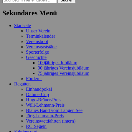
nach:
Sekundäres Menü
Zum
Startseite
Inhalt
Unser Verein
springen
Terminkalender
Vereinsboot
Vereinsgaststätte
Sporterfolge
Geschichte
100jähriges Jubiläum
90 jähriges Vereinsjubiläum
75 jähriges Vereinsjubiläum
Förderer
Regatten
Einhandpokal
Dahme-Cup
Hugo-Bräuer-Preis
Willi-Lehmann-Preis
Blaues Band vom Langen See
Jörg-Lehmann-Preis
Vereinswettfahrten (intern)
RC-Segeln
Fahrtensport