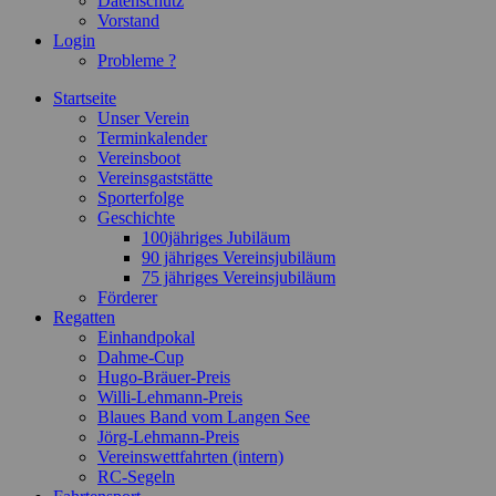
Datenschutz
Vorstand
Login
Probleme ?
Startseite
Unser Verein
Terminkalender
Vereinsboot
Vereinsgaststätte
Sporterfolge
Geschichte
100jähriges Jubiläum
90 jähriges Vereinsjubiläum
75 jähriges Vereinsjubiläum
Förderer
Regatten
Einhandpokal
Dahme-Cup
Hugo-Bräuer-Preis
Willi-Lehmann-Preis
Blaues Band vom Langen See
Jörg-Lehmann-Preis
Vereinswettfahrten (intern)
RC-Segeln