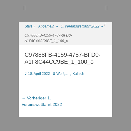
Regattasport und Wasserwandern - Freizeit mit der ganzen
Wassersport-Verein
Familie
1921 e.V.
/
Start
»
Allgemein
»
1. Vereinswettfahrt 2022
»
C97888FB-4159-4787-BFD0-
A1F8C44CC9BE_1_100_o
C97888FB-4159-4787-BFD0-
A1F8C44CC9BE_1_100_o
Posted
Autor
18. April 2022
Wolfgang Kalisch
on
Beitragsnavigation
Vorheriger
← Vorheriger
1.
Beitrag:
Vereinswettfahrt 2022