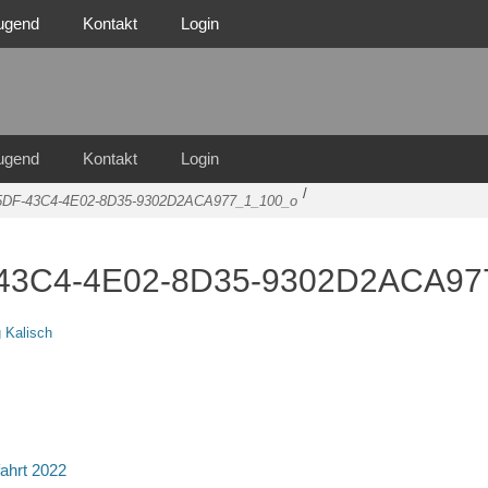
ugend
Kontakt
Login
n Familie
n 1921 e.V.
ugend
Kontakt
Login
/
DF-43C4-4E02-8D35-9302D2ACA977_1_100_o
43C4-4E02-8D35-9302D2ACA97
 Kalisch
tion
fahrt 2022