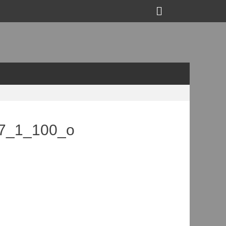
Suchen
7_1_100_o