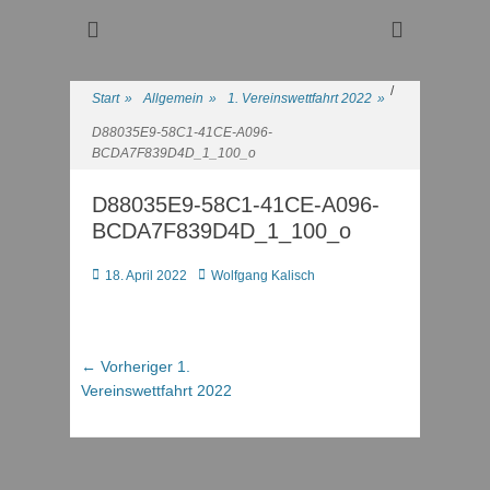
Regattasport und Wasserwandern - Freizeit mit der ganzen
Wassersport-Verein
Familie
1921 e.V.
/
Start
»
Allgemein
»
1. Vereinswettfahrt 2022
»
D88035E9-58C1-41CE-A096-
BCDA7F839D4D_1_100_o
D88035E9-58C1-41CE-A096-
BCDA7F839D4D_1_100_o
Posted
Autor
18. April 2022
Wolfgang Kalisch
on
Beitragsnavigation
Vorheriger
← Vorheriger
1.
Beitrag:
Vereinswettfahrt 2022