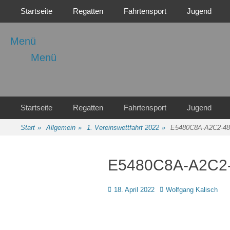
Primäres Menü
Zum
Startseite
Regatten
Fahrtensport
Jugend
Inhalt
springen
Menü
Menü
Regattasport und Wasserwandern - Freizeit mit der ganzen Familie
Wassersport-Verein
1921 e.V.
Sekundäres Menü
Zum
Startseite
Regatten
Fahrtensport
Jugend
Inhalt
springen
Start
»
Allgemein
»
1. Vereinswettfahrt 2022
»
E5480C8A-A2C2-48
E5480C8A-A2C2
Posted
Autor
18. April 2022
Wolfgang Kalisch
on