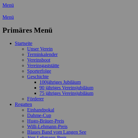
Menü
Wassersport-Verein 1921 e.V.
Menü
Regattasport und Wasserwandern - Freizei
Primäres Menü
Zum
Startseite
Inhalt
Unser Verein
springen
Terminkalender
Vereinsboot
Vereinsgaststätte
Sporterfolge
Geschichte
100jähriges Jubiläum
90 jähriges Vereinsjubiläum
75 jähriges Vereinsjubiläum
Förderer
Regatten
Einhandpokal
Dahme-Cup
Hugo-Bräuer-Preis
Willi-Lehmann-Preis
Blaues Band vom Langen See
Jörg-Lehmann-Preis