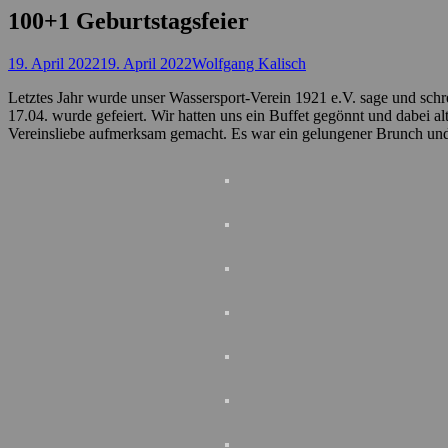
100+1 Geburtstagsfeier
Posted
Autor
19. April 2022
19. April 2022
Wolfgang Kalisch
on
Letztes Jahr wurde unser Wassersport-Verein 1921 e.V. sage und schr
17.04. wurde gefeiert. Wir hatten uns ein Buffet gegönnt und dabei a
Vereinsliebe aufmerksam gemacht. Es war ein gelungener Brunch und 