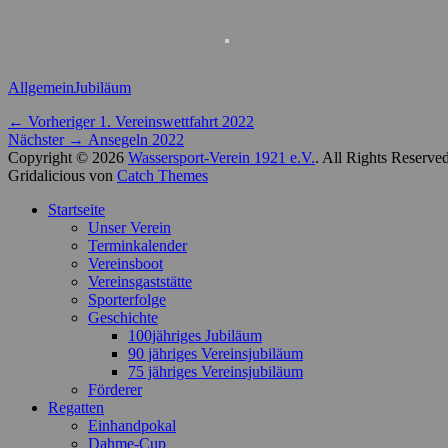
Kategorien
Schlagworte
Allgemein
Jubiläum
Beitragsnavigation
Vorheriger
← Vorheriger
1. Vereinswettfahrt 2022
Nächster
Beitrag:
Nächster →
Ansegeln 2022
Beitrag:
Copyright © 2026
Wassersport-Verein 1921 e.V.
. All Rights Reserve
Gridalicious von
Catch Themes
Nach
Startseite
oben
Unser Verein
scrollen
Terminkalender
Vereinsboot
Vereinsgaststätte
Sporterfolge
Geschichte
100jähriges Jubiläum
90 jähriges Vereinsjubiläum
75 jähriges Vereinsjubiläum
Förderer
Regatten
Einhandpokal
Dahme-Cup