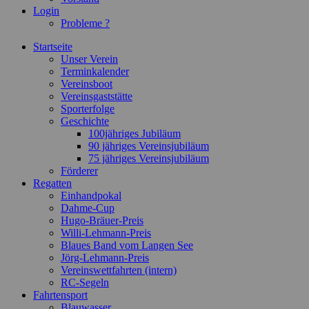
Login
Probleme ?
Startseite
Unser Verein
Terminkalender
Vereinsboot
Vereinsgaststätte
Sporterfolge
Geschichte
100jähriges Jubiläum
90 jähriges Vereinsjubiläum
75 jähriges Vereinsjubiläum
Förderer
Regatten
Einhandpokal
Dahme-Cup
Hugo-Bräuer-Preis
Willi-Lehmann-Preis
Blaues Band vom Langen See
Jörg-Lehmann-Preis
Vereinswettfahrten (intern)
RC-Segeln
Fahrtensport
Blauwasser