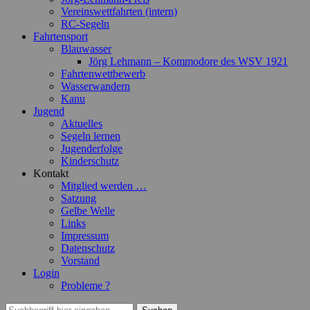
Vereinswettfahrten (intern)
RC-Segeln
Fahrtensport
Blauwasser
Jörg Lehmann – Kommodore des WSV 1921
Fahrtenwettbewerb
Wasserwandern
Kanu
Jugend
Aktuelles
Segeln lernen
Jugenderfolge
Kinderschutz
Kontakt
Mitglied werden …
Satzung
Gelbe Welle
Links
Impressum
Datenschutz
Vorstand
Login
Probleme ?
Suchen
Suchen