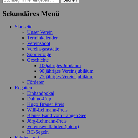
nach:
Sekundäres Menü
Zum
Startseite
Inhalt
Unser Verein
springen
Terminkalender
Vereinsboot
Vereinsgaststätte
Sporterfolge
Geschichte
100jähriges Jubiläum
90 jähriges Vereinsjubiläum
75 jähriges Vereinsjubiläum
Förderer
Regatten
Einhandpokal
Dahme-Cup
Hugo-Bräuer-Preis
Willi-Lehmann-Preis
Blaues Band vom Langen See
Jörg-Lehmann-Preis
Vereinswettfahrten (intern)
RC-Segeln
Fahrtensport