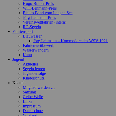
Hugo-Bräuer-Preis
Willi-Lehmann-Preis
Blaues Band vom Langen See
Jörg-Lehmann-Preis
Vereinswettfahrten (intern)
RC-Segeln
Fahrtensport
Blauwasser
Jörg Lehmann – Kommodore des WSV 1921
Fahrtenwettbewerb
Wasserwandern
Kanu
Jugend
Aktuelles
Segeln lernen
Jugenderfolge
Kinderschutz
Kontakt
Mitglied werden …
Satzung
Gelbe Welle
Links
Impressum
Datenschutz
Vorstand